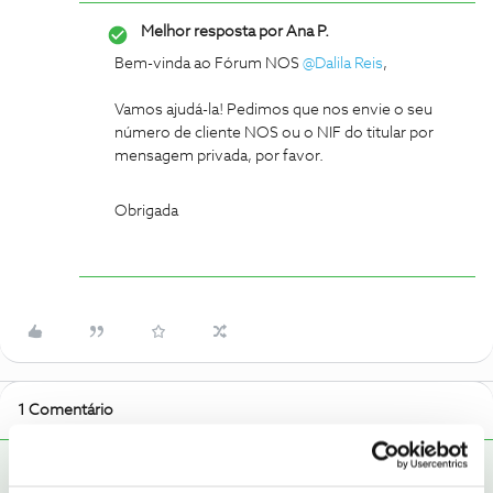
Melhor resposta por
Ana P.
Bem-vinda ao Fórum NOS
@Dalila Reis
,
Vamos ajudá-la! Pedimos que nos envie o seu
número de cliente NOS ou o NIF do titular por
mensagem privada, por favor.
Obrigada
1 Comentário
Ana P.
RESPOSTA
Forum|Forum|6 years ago