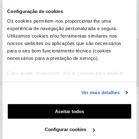
Bem-vinda ao Fórum NOS
@Dalila Reis
,
Configuração de cookies
Vamos ajudá-la! Pedimos que nos envie o seu número de cliente
Os cookies permitem-nos proporcionar lhe uma
NOS ou o NIF do titular por mensagem privada, por favor.
experiência de navegação personalizada e segura.
Utilizamos cookies e/ou ferramentas similares nos
Obrigada
nossos websites ou aplicações que são necessários
Precisa de ajuda?
para o seu bom funcionamento técnico (cookies
necessários para a prestação de serviço).
Ajude a comunidade a encontrar informação relevante. Marque
como "Melhor Resposta" e faça "Like" nos melhores comentários.
Caso aceite, poderemos utilizar cookies para analisar
informação estatística (cookies de analítica), adaptar
este serviço às suas preferências e apresentar-lhe
Ver mais detalhes
funcionalidades (cookies de personalização e
funcionalidade) e adaptar anúncios aos seus interesses
(cookies de publicidade personalizada). Pode gerir a
Aceitar todos
utilização dos cookies clicando em "
Configurar
Cookies
".
Configurar cookies