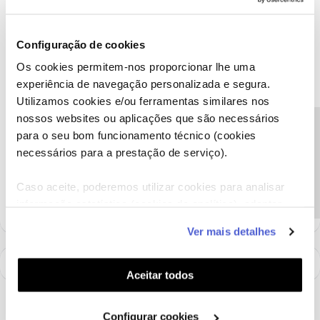
Boa tarde,
A comunidade prestou uma boa ajuda sobre a sua questão
Configuração de cookies
@BEATRIZ LOPES DA COSTA
.
Os cookies permitem-nos proporcionar lhe uma
Diga-nos, por favor, se conseguiu.
experiência de navegação personalizada e segura.
Obrigado
Utilizamos cookies e/ou ferramentas similares nos
nossos websites ou aplicações que são necessários
Precisa de ajuda?
para o seu bom funcionamento técnico (cookies
Ajude a comunidade a encontrar informação relevante. Marque
necessários para a prestação de serviço).
como "Melhor Resposta" e faça "Like" nos melhores comentários.
Siga os perfis da moderação, através da opção "Seguir", para estar
Caso aceite, poderemos utilizar cookies para analisar
sempre a par das ultimas novidades.
informação estatística (cookies de analítica), adaptar
este serviço às suas preferências e apresentar-lhe
Ver mais detalhes
funcionalidades (cookies de personalização e
funcionalidade) e adaptar anúncios aos seus interesses
(cookies de publicidade personalizada). Pode gerir a
Aceitar todos
utilização dos cookies clicando em "
Configurar
Cookies
".
Configurar cookies