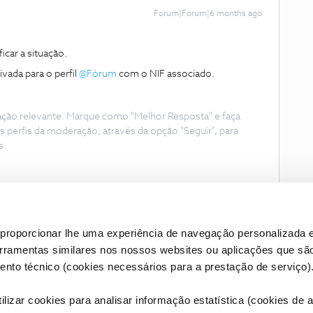
Forum|Forum|6 months ago
icar a situação.
da para o perfil ​
@Fórum
com o NIF associado.
ação relevante. Marque como "Melhor Resposta" e faça
s perfis da moderação, através da opção "Seguir", para
s.
proporcionar lhe uma experiência de navegação personalizada e
erramentas similares nos nossos websites ou aplicações que sã
nto técnico (cookies necessários para a prestação de serviço)
lizar cookies para analisar informação estatística (cookies de an