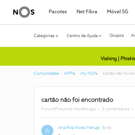
Pacotes
Net Fibra
Móvel 5G
Grupos
As
Categorias
Centro de Ajuda
Vishing | Phish
Comunidade
APPs
my NOS
cartão não foi e
cartão não foi encontrado
Forum|Forum|6 months ago
3 comentários
Ana Rita Alves Meruje
Byte
A