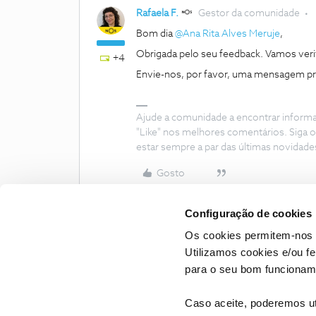
Rafaela F.
Gestor da comunidade
Bom dia ​
@Ana Rita Alves Meruje
,
Obrigada pelo seu feedback. Vamos verif
+4
Envie-nos, por favor, uma mensagem priva
Ajude a comunidade a encontrar inform
"Like" nos melhores comentários. Siga o
estar sempre a par das últimas novidade
Gosto
Configuração de cookies
Os cookies permitem-nos 
Utilizamos cookies e/ou f
para o seu bom funcioname
Caso aceite, poderemos uti