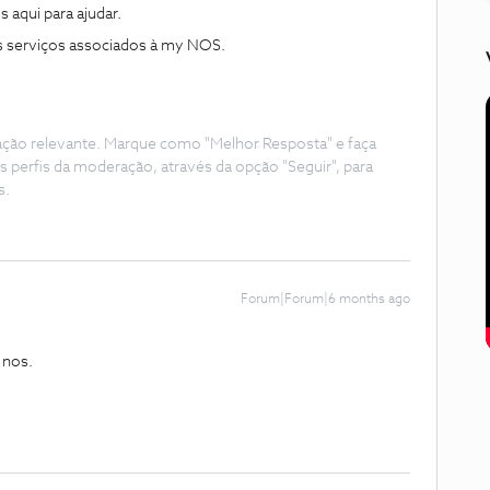
aqui para ajudar.
s serviços associados à my NOS.
ação relevante. Marque como "Melhor Resposta" e faça
s perfis da moderação, através da opção "Seguir", para
s.
Forum|Forum|6 months ago
 nos.