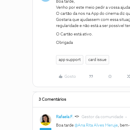
Boa tarde,
Venho por este meio pedir a vossa ajuda
O cartão da nos na App do cinema diz qu
Gostaria que ajudassem com essa situa
regularidade e não está a ser possível t
O Cartão está ativo.
Obrigada
app support
card issue
Gosto
3 Comentários
Rafaela F.
Gestor da comunidade
Boa tarde ​
@Ana Rita Alves Meruje
, bem-