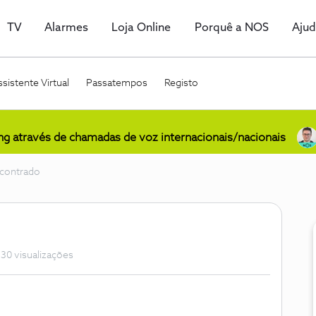
TV
Alarmes
Loja Online
Porquê a NOS
Aju
sistente Virtual
Passatempos
Registo
ing através de chamadas de voz internacionais/nacionais
ncontrado
30 visualizações