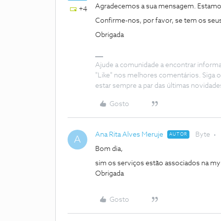
Agradecemos a sua mensagem. Estamos 
+4
Confirme-nos, por favor, se tem os seu
Obrigada
Ajude a comunidade a encontrar inform
"Like" nos melhores comentários. Siga o
estar sempre a par das últimas novidade
Gosto
Ana Rita Alves Meruje
Byte
AUTOR
A
Bom dia,
sim os serviços estão associados na my
Obrigada
Gosto