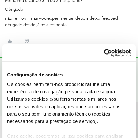
Removeu o cartão SIM do Smartphone?
Obrigado,
não removi, mas vou experimentar, depois deixo feedback,
obrigado desde já pela resposta.
Nuno Couto123
AUTOR
RESPOSTA
N
Configuração de cookies
Forum|Forum|9 months ago
boa noite, ficou resolvido, muito obrigado pela ajuda
Os cookies permitem-nos proporcionar lhe uma
experiência de navegação personalizada e segura.
Utilizamos cookies e/ou ferramentas similares nos
nossos websites ou aplicações que são necessários
Precisa de ajuda?
para o seu bom funcionamento técnico (cookies
necessários para a prestação de serviço).
Mário P.
Forum|Forum|9 months ago
Caso aceite, poderemos utilizar cookies para analisar
Ora essa, ​
@Nuno Couto123