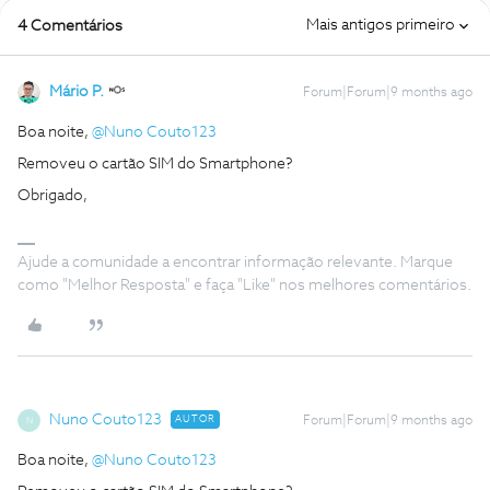
Mais antigos primeiro
4 Comentários
Mário P.
Forum|Forum|9 months ago
Boa noite, ​
@Nuno Couto123
Removeu o cartão SIM do Smartphone?
Obrigado,
Ajude a comunidade a encontrar informação relevante. Marque
como "Melhor Resposta" e faça "Like" nos melhores comentários.
Nuno Couto123
AUTOR
Forum|Forum|9 months ago
N
Boa noite, ​
@Nuno Couto123