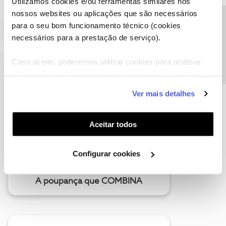
Utilizamos cookies e/ou ferramentas similares nos
nossos websites ou aplicações que são necessários
Precisa de ajuda?
para o seu bom funcionamento técnico (cookies
necessários para a prestação de serviço).
Caso aceite, poderemos utilizar cookies para analisar
informação estatística (cookies de analítica), adaptar
este serviço às suas preferências e apresentar-lhe
Ver mais detalhes
funcionalidades (cookies de personalização e
funcionalidade) e adaptar anúncios aos seus interesses
(cookies de publicidade personalizada). Pode gerir a
Aceitar todos
utilização dos cookies clicando em "
Configurar
Cookies
".
Configurar cookies
A poupança que COMBINA