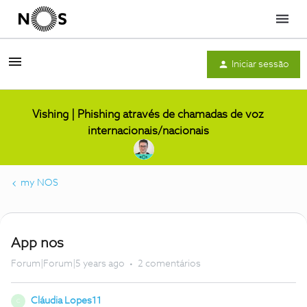
Menu
Iniciar sessão
Vishing | Phishing através de chamadas de voz
internacionais/nacionais
my NOS
App nos
Forum|Forum|5 years ago
2 comentários
Cláudia Lopes11
C