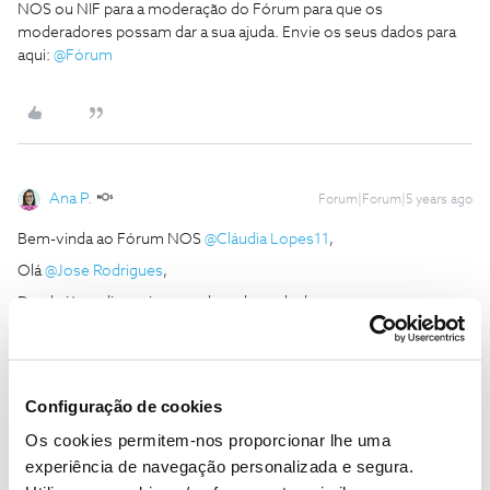
NOS ou NIF para a moderação do Fórum para que os
moderadores possam dar a sua ajuda. Envie os seus dados para
aqui:
@Fórum
Ana P.
Forum|Forum|5 years ago
Bem-vinda ao Fórum NOS
@Cláudia Lopes11
,
Olá
@Jose Rodrigues
,
Desde já, pedimos imensa desculpa pela demora na nossa
resposta.
@Cláudia Lopes11
, está efetuar o passo a passo
deste tópico
?
Obrigada
Configuração de cookies
Os cookies permitem-nos proporcionar lhe uma
Ajude a comunidade a encontrar informação relevante. Marque
experiência de navegação personalizada e segura.
como "Melhor Resposta" e faça "Like" nos melhores comentários.