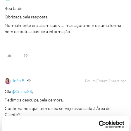
Boa tarde
Obrigada pela resposta
Normalmente era assim que via, mas agora nem de uma forma
nem de outra aparece a informação…
Inês B.
Forum|Forum|5 years ago
Olá
@CecíliaSS
,
Pedimos desculpa pela demora.
Confirma-nos que tem o seu serviço associado à Área de
Cliente?
Entre em
http://cliente.nos.pt
e diga-nos se consegue consultar a
informação que pretende.