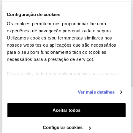
Obrigada
Configuração de cookies
Os cookies permitem-nos proporcionar lhe uma
Ajude a comunidade a encontrar informação relevante. Marque
experiência de navegação personalizada e segura.
como "Melhor Resposta" e faça "Like" nos melhores comentários.
Utilizamos cookies e/ou ferramentas similares nos
nossos websites ou aplicações que são necessários
Precisa de ajuda?
para o seu bom funcionamento técnico (cookies
necessários para a prestação de serviço).
CecíliaSS
AUTOR
Forum|Forum|5 years ago
C
Caso aceite, poderemos utilizar cookies para analisar
Bom dia
informação estatística (cookies de analítica), adaptar
este serviço às suas preferências e apresentar-lhe
Desde que tenho os serviços sempre aparecia esta informação na
Ver mais detalhes
App. Agora nem no site consigo.
funcionalidades (cookies de personalização e
funcionalidade) e adaptar anúncios aos seus interesses
Obrigada
(cookies de publicidade personalizada). Pode gerir a
Aceitar todos
utilização dos cookies clicando em "
Configurar
Cookies
".
Configurar cookies