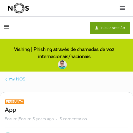
Menu
Iniciar sessão
Vishing | Phishing através de chamadas de voz
internacionais/nacionais
my NOS
PERGUNTA
App
Forum|Forum|5 years ago
5 comentários