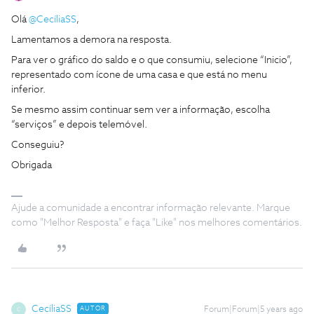
Olá
@CecíliaSS
,
Lamentamos a demora na resposta.
Para ver o gráfico do saldo e o que consumiu, selecione “Inicio”,
representado com ícone de uma casa e que está no menu
inferior.
Se mesmo assim continuar sem ver a informação, escolha
“serviços” e depois telemóvel.
Conseguiu?
Obrigada
Ajude a comunidade a encontrar informação relevante. Marque
como "Melhor Resposta" e faça "Like" nos melhores comentários.
CecíliaSS
AUTOR
Forum|Forum|5 years ago
C