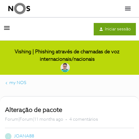
Menu
Iniciar sessão
Vishing | Phishing através de chamadas de voz
internacionais/nacionais
my NOS
Alteração de pacote
Forum|Forum|11 months ago
4 comentários
JOANA88
J