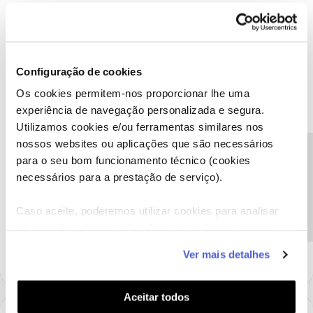
Configuração de cookies
Mário P.
Forum|Forum|11 months ago
Os cookies permitem-nos proporcionar lhe uma
Boa tarde, ​
@JOANA88
.
experiência de navegação personalizada e segura.
Para podermos ajudar com a renegociação das condições
Utilizamos cookies e/ou ferramentas similares nos
contratuais, pedimos que, por favor, nos envie uma mensagem
privada com o seu número de contribuinte para o perfil ​
@Fórum
.
nossos websites ou aplicações que são necessários
Precisa de ajuda?
Obrigado,
para o seu bom funcionamento técnico (cookies
necessários para a prestação de serviço).
Ajude a comunidade a encontrar informação relevante. Marque
Caso aceite, poderemos utilizar cookies para analisar
como "Melhor Resposta" e faça "Like" nos melhores comentários.
informação estatística (cookies de analítica), adaptar
1 pessoa gostou
J
este serviço às suas preferências e apresentar-lhe
Ver mais detalhes
funcionalidades (cookies de personalização e
funcionalidade) e adaptar anúncios aos seus interesses
(cookies de publicidade personalizada). Pode gerir a
Aceitar todos
utilização dos cookies clicando em "
Configurar