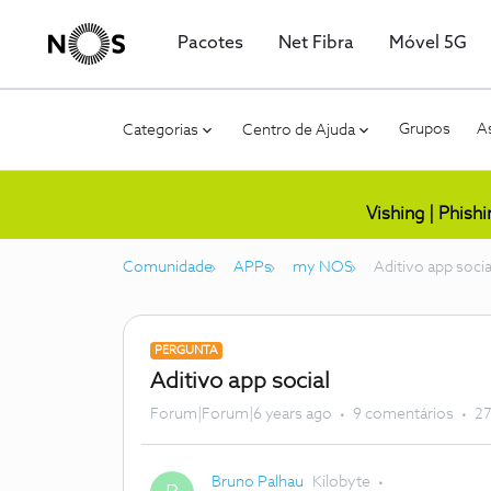
Pacotes
Net Fibra
Móvel 5G
Grupos
As
Categorias
Centro de Ajuda
Vishing | Phish
Comunidade
APPs
my NOS
Aditivo app socia
PERGUNTA
Aditivo app social
Forum|Forum|6 years ago
9 comentários
27
Bruno Palhau
Kilobyte