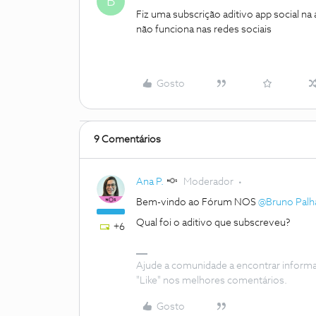
B
Fiz uma subscrição aditivo app social n
não funciona nas redes sociais
Gosto
9 Comentários
Ana P.
Moderador
Bem-vindo ao Fórum NOS
@Bruno Palh
Qual foi o aditivo que subscreveu?
+6
Ajude a comunidade a encontrar inform
"Like" nos melhores comentários.
Gosto