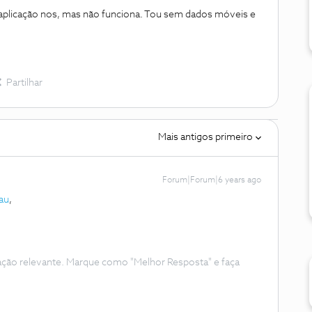
a aplicação nos, mas não funciona. Tou sem dados móveis e
Partilhar
Mais antigos primeiro
Forum|Forum|6 years ago
au
,
ação relevante. Marque como "Melhor Resposta" e faça