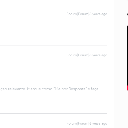
Forum|Forum|6 years ago
Forum|Forum|6 years ago
ação relevante. Marque como "Melhor Resposta" e faça
Forum|Forum|6 years ago