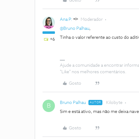
Gosto
Ana P.
Moderador
@Bruno Palhau
,
Tinha o valor referente ao custo do adi
+6
Ajude a comunidade a encontrar inform
"Like" nos melhores comentários.
Gosto
Bruno Palhau
Kilobyte
AUTOR
B
Sim e está ativo, mas não me deixa nav
Gosto