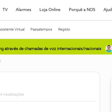
TV
Alarmes
Loja Online
Porquê a NOS
Aju
sistente Virtual
Passatempos
Registo
ing através de chamadas de voz internacionais/nacionais
l
4 visualizações