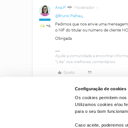
Ana P.
Moderador
@Bruno Palhau
,
Pedimos que nos envie uma mensagem 
+6
o NIF do titular ou número de cliente NO
Obrigada
Ajude a comunidade a encontrar inform
"Like" nos melhores comentários.
Gosto
Configuração de cookies
Os cookies permitem-nos 
Utilizamos cookies e/ou f
para o seu bom funcioname
Caso aceite, poderemos uti