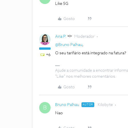
Like 5G
Gosto
Ana P.
Moderador
@Bruno Palhau
,
O seu tarifário está integrado na fatura?
+6
Ajude a comunidade a encontrar inform
"Like" nos melhores comentários.
Gosto
Bruno Palhau
Kilobyte
AUTOR
B
Nao