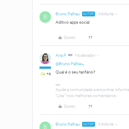
Bruno Palhau
Kilobyte
AUTOR
B
Aditivo apps social
Gosto
Ana P.
Moderador
@Bruno Palhau
,
Qual é o seu tarifário?
+6
Ajude a comunidade a encontrar inform
"Like" nos melhores comentários.
Gosto
Bruno Palhau
Kilobyte
AUTOR
B