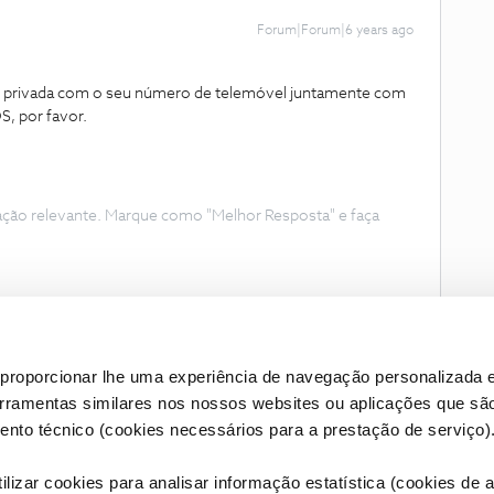
Forum|Forum|6 years ago
privada com o seu número de telemóvel juntamente com
S, por favor.
ação relevante. Marque como "Melhor Resposta" e faça
proporcionar lhe uma experiência de navegação personalizada e
erramentas similares nos nossos websites ou aplicações que sã
nto técnico (cookies necessários para a prestação de serviço)
lizar cookies para analisar informação estatística (cookies de an