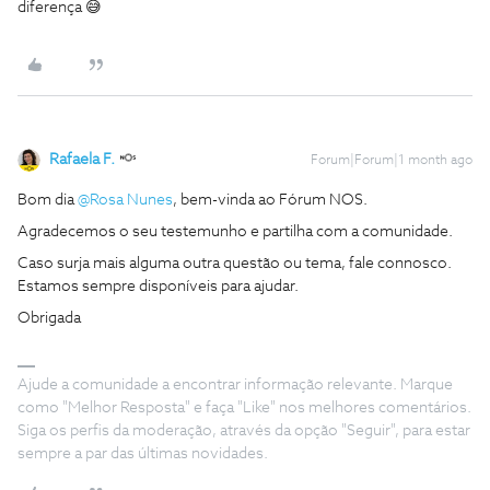
diferença 😅
Rafaela F.
Forum|Forum|1 month ago
Bom dia ​
@Rosa Nunes
, bem-vinda ao Fórum NOS.
Agradecemos o seu testemunho e partilha com a comunidade.
Caso surja mais alguma outra questão ou tema, fale connosco.
Estamos sempre disponíveis para ajudar.
Obrigada
Ajude a comunidade a encontrar informação relevante. Marque
como "Melhor Resposta" e faça "Like" nos melhores comentários.
Siga os perfis da moderação, através da opção "Seguir", para estar
sempre a par das últimas novidades.