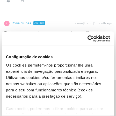
Rosa Nunes
AUTOR
Forum|Forum|1 month ago
R
Fiz por este meio pois não consegui aceder as notificações da
NOS para dar esta informação
Obrigado pela vossa atenção
Configuração de cookies
Os cookies permitem-nos proporcionar lhe uma
experiência de navegação personalizada e segura.
Utilizamos cookies e/ou ferramentas similares nos
João H.
Forum|Forum|1 month ago
nossos websites ou aplicações que são necessários
Precisa de ajuda?
Boa tarde,
para o seu bom funcionamento técnico (cookies
necessários para a prestação de serviço).
Agradecemos o seu testemunho ​
@Rosa Nunes
. 😊
Fique a conhecer mais sobre o Fórum NOS através do nosso
Caso aceite, poderemos utilizar cookies para analisar
artigo:
informação estatística (cookies de analítica), adaptar