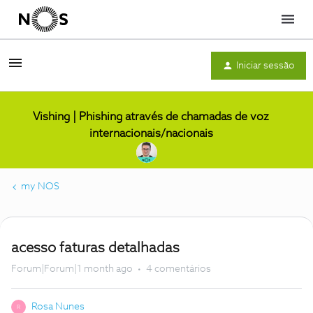
Menu
Iniciar sessão
Vishing | Phishing através de chamadas de voz
internacionais/nacionais
my NOS
acesso faturas detalhadas
Forum|Forum|1 month ago
4 comentários
Rosa Nunes
R