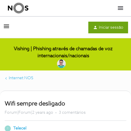
Menu
Iniciar sessão
Vishing | Phishing através de chamadas de voz
internacionais/nacionais
Internet NOS
Wifi sempre desligado
Forum|Forum|2 years ago
3 comentários
Telecel
T