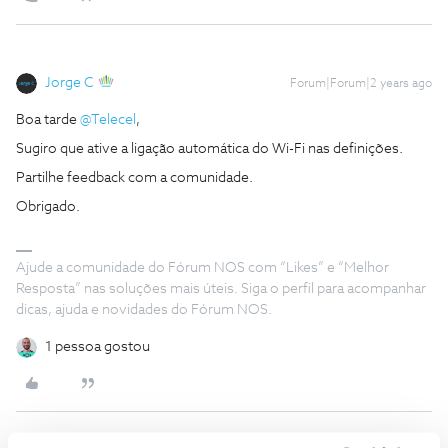
Jorge C
Forum|Forum|2 years ago
Boa tarde
@Telecel
,
Sugiro que ative a ligação automática do Wi-Fi nas definições.
Partilhe feedback com a comunidade.
Obrigado.
Ajude a comunidade do Fórum NOS com “Likes” e “Melhor
Resposta” nas soluções mais úteis. Siga o perfil para acompanhar
dicas, ajuda e novidades do Fórum NOS.
1 pessoa gostou