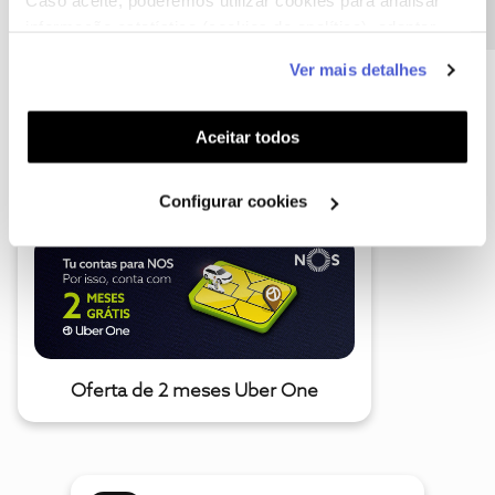
Caso aceite, poderemos utilizar cookies para analisar
informação estatística (cookies de analítica), adaptar
este serviço às suas preferências e apresentar-lhe
Ver mais detalhes
funcionalidades (cookies de personalização e
funcionalidade) e adaptar anúncios aos seus interesses
A poupança que COMBINA
(cookies de publicidade personalizada). Pode gerir a
Aceitar todos
utilização dos cookies clicando em "
Configurar
Cookies
".
Configurar cookies
Oferta de 2 meses Uber One