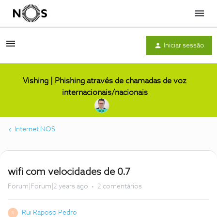
Menu
Iniciar sessão
Vishing | Phishing através de chamadas de voz
internacionais/nacionais
Internet NOS
wifi com velocidades de 0.7
Forum|Forum|2 years ago
2 comentários
Rui Raposo Pedro
R