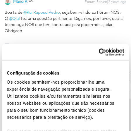
Mário P.
Forum|Forum|2 years ago
Boa tarde
@Rui Raposo Pedro
, seja bem-vindo ao Fórum NOS.
​​O
@Olaf
fez uma questão pertinente. Diga-nos, por favor, qual a
tecnologia NOS que tem contratada para podermos ajudar.
Obrigado
Ajude a comunidade a encontrar informação relevante. Marque
como "Melhor Resposta" e faça "Like" nos melhores comentários.
Configuração de cookies
Os cookies permitem-nos proporcionar lhe uma
experiência de navegação personalizada e segura.
Utilizamos cookies e/ou ferramentas similares nos
nossos websites ou aplicações que são necessários
Precisa de ajuda?
para o seu bom funcionamento técnico (cookies
necessários para a prestação de serviço).