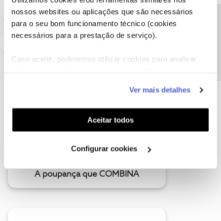
nossos websites ou aplicações que são necessários
Precisa de ajuda?
para o seu bom funcionamento técnico (cookies
necessários para a prestação de serviço).
Caso aceite, poderemos utilizar cookies para analisar
informação estatística (cookies de analítica), adaptar
este serviço às suas preferências e apresentar-lhe
Ver mais detalhes
funcionalidades (cookies de personalização e
funcionalidade) e adaptar anúncios aos seus interesses
(cookies de publicidade personalizada). Pode gerir a
Aceitar todos
utilização dos cookies clicando em "
Configurar
Cookies
".
Configurar cookies
A poupança que COMBINA