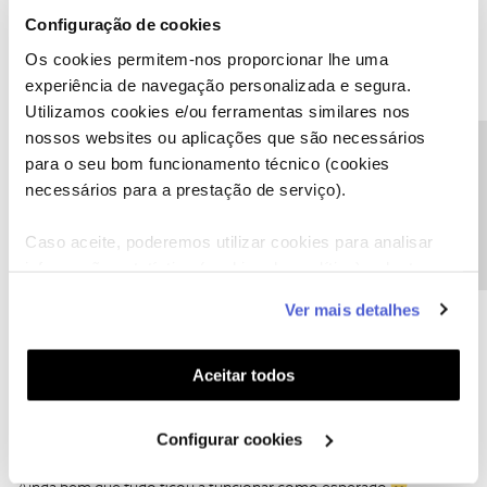
como "Melhor Resposta" e faça "Like" nos melhores comentários.
Configuração de cookies
Os cookies permitem-nos proporcionar lhe uma
experiência de navegação personalizada e segura.
Utilizamos cookies e/ou ferramentas similares nos
nossos websites ou aplicações que são necessários
vasco rocha
AUTOR
Forum|Forum|5 years ago
V
Precisa de ajuda?
para o seu bom funcionamento técnico (cookies
Bom dia, hoje já funciona, fiz o mesmo procedimento, e ficou a
necessários para a prestação de serviço).
funcionar, não sei o que se passou.
Caso aceite, poderemos utilizar cookies para analisar
Mas o que interessa é que já está tudo a funcionar.
informação estatística (cookies de analítica), adaptar
Obrigado
este serviço às suas preferências e apresentar-lhe
Ver mais detalhes
funcionalidades (cookies de personalização e
funcionalidade) e adaptar anúncios aos seus interesses
(cookies de publicidade personalizada). Pode gerir a
Aceitar todos
utilização dos cookies clicando em "
Configurar
João H.
Forum|Forum|5 years ago
Cookies
".
Configurar cookies
Olá
@vasco rocha