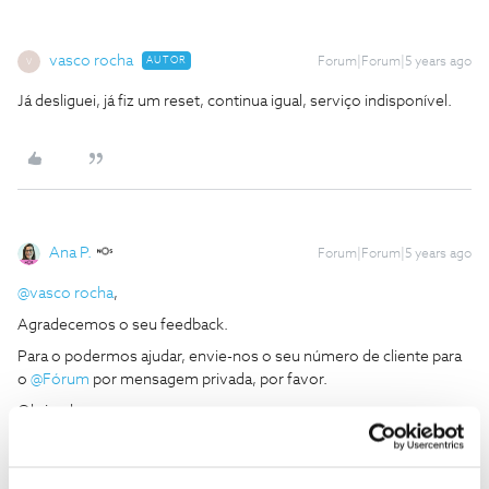
vasco rocha
AUTOR
Forum|Forum|5 years ago
V
Já desliguei, já fiz um reset, continua igual, serviço indisponível.
Ana P.
Forum|Forum|5 years ago
@vasco rocha
,
Agradecemos o seu feedback.
Para o podermos ajudar, envie-nos o seu número de cliente para
o
@Fórum
por mensagem privada, por favor.
Obrigada
Ajude a comunidade a encontrar informação relevante. Marque