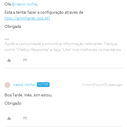
Olá
@vasco rocha
,
Está a tentar fazer a configuração através de
http://aminhanet.nos.pt?
Obrigada
Ajude a comunidade a encontrar informação relevante. Marque
como "Melhor Resposta" e faça "Like" nos melhores comentários.
vasco rocha
AUTOR
Forum|Forum|5 years ago
V
Boa Tarde, Inês, sim estou.
Obrigado