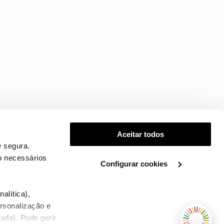
Aceitar todos
 segura.
o necessários
Configurar cookies
.
alítica),
ersonalização e
ada). Pode gerir