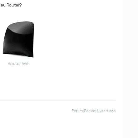
 seu Router?
Router Wifi
Forum|Forum|6 years ago