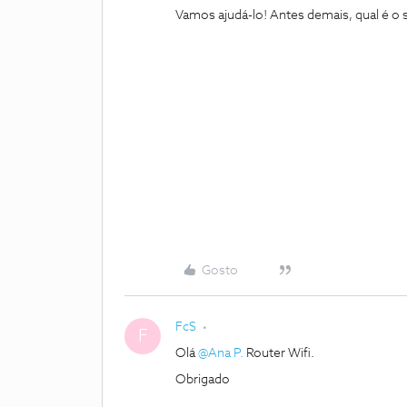
Vamos ajudá-lo! Antes demais, qual é o
Gosto
FcS
F
Olá
@Ana P.
Router Wifi.
Obrigado