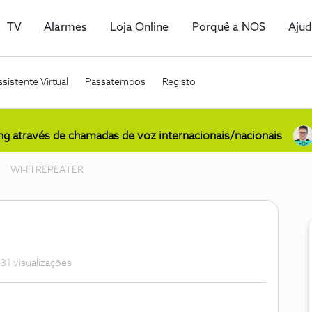
TV
Alarmes
Loja Online
Porquê a NOS
Aju
sistente Virtual
Passatempos
Registo
ing através de chamadas de voz internacionais/nacionais
WI-FI REPEATER
31 visualizações