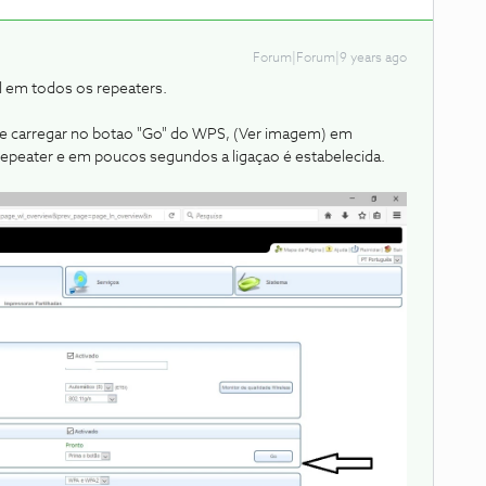
Forum|Forum|9 years ago
l em todos os repeaters.
 e carregar no botao "Go" do WPS, (Ver imagem) em
repeater e em poucos segundos a ligaçao é estabelecida.