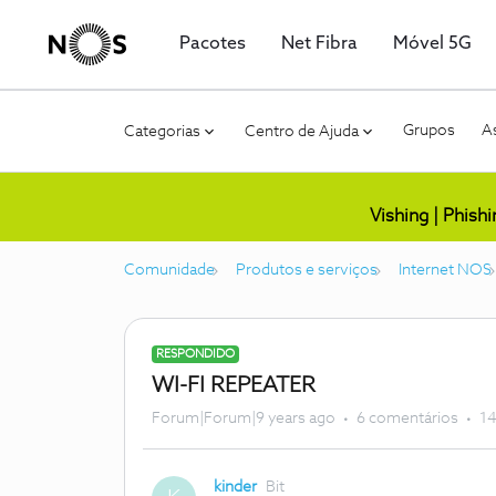
Pacotes
Net Fibra
Móvel 5G
Grupos
As
Categorias
Centro de Ajuda
Vishing | Phish
Comunidade
Produtos e serviços
Internet NOS
RESPONDIDO
WI-FI REPEATER
Forum|Forum|9 years ago
6 comentários
14
kinder
Bit