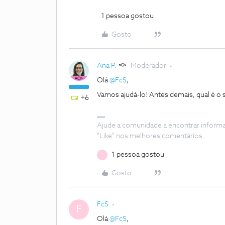
1 pessoa gostou
Gosto
Ana P.
Moderador
Olá
@FcS
,
Vamos ajudá-lo! Antes demais, qual é o
+6
Ajude a comunidade a encontrar inform
"Like" nos melhores comentários.
1 pessoa gostou
F
Gosto
FcS
F
Olá
@FcS
,