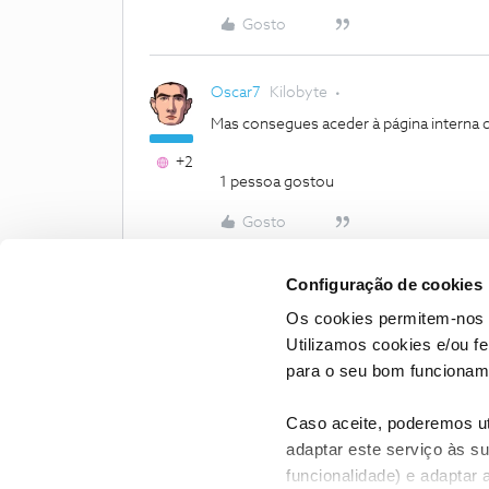
Gosto
Oscar7
Kilobyte
Mas consegues aceder à página interna 
+2
1 pessoa gostou
Gosto
Configuração de cookies
Os cookies permitem-nos 
Utilizamos cookies e/ou f
para o seu bom funcioname
Caso aceite, poderemos uti
adaptar este serviço às su
funcionalidade) e adaptar 