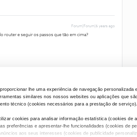
Forum|Forum|6 years ago
do router e seguir os passos que tão em cima?
proporcionar lhe uma experiência de navegação personalizada e
erramentas similares nos nossos websites ou aplicações que sã
nto técnico (cookies necessários para a prestação de serviço)
lizar cookies para analisar informação estatística (cookies de an
as preferências e apresentar-lhe funcionalidades (cookies de p
Condições do Fórum NOS
Accessibility statement
anúncios aos seus interesses (cookies de publicidade personaliz