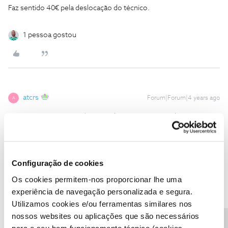
Faz sentido 40€ pela deslocação do técnico.
1 pessoa gostou
atcrs
Forum|Forum|4 years ago
A
O Wi-Fi não passa paredes e perde potência com a distância, para
meter internet noutras divisões ou tem uma rede interna ao qual
só a tem de alimentar na origem e pôr equipamentos nessas
divisões ou tem de ter repetidores ou powerlines para entender o
sinal, ou seja, investimento ou investimento.
Configuração de cookies
Os cookies permitem-nos proporcionar lhe uma
1 pessoa gostou
experiência de navegação personalizada e segura.
Utilizamos cookies e/ou ferramentas similares nos
nossos websites ou aplicações que são necessários
para o seu bom funcionamento técnico (cookies