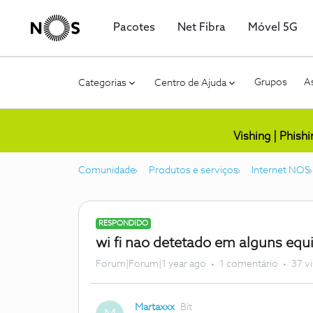
Pacotes
Net Fibra
Móvel 5G
Grupos
As
Categorias
Centro de Ajuda
Vishing | Phish
Comunidade
Produtos e serviços
Internet NOS
RESPONDIDO
wi fi nao detetado em alguns eq
Forum|Forum|1 year ago
1 comentário
37 v
Martaxxx
Bit