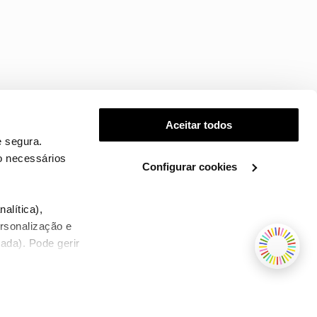
Aceitar todos
 segura.
o necessários
Configurar cookies
.
alítica),
ersonalização e
ada). Pode gerir
TERMOS E CONDIÇÕES
WHOLESALE