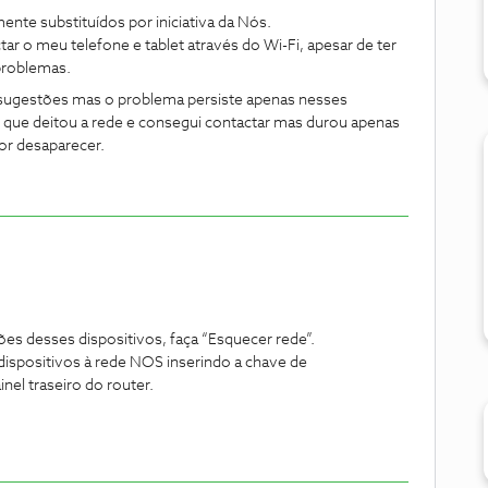
te substituídos por iniciativa da Nós.
r o meu telefone e tablet através do Wi-Fi, apesar de ter
problemas.
 de sugestões mas o problema persiste apenas nesses
ue deitou a rede e consegui contactar mas durou apenas
por desaparecer.
ões desses dispositivos, faça “Esquecer rede”.
 dispositivos à rede NOS inserindo a chave de
nel traseiro do router.