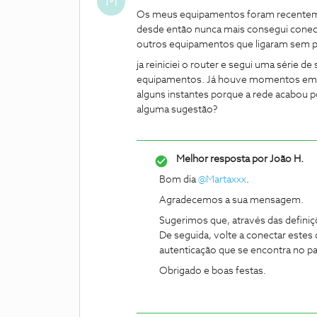
M
Os meus equipamentos foram recentemen
desde então nunca mais consegui conecta
outros equipamentos que ligaram sem 
ja reiniciei o router e segui uma série
equipamentos. Já houve momentos em q
alguns instantes porque a rede acabou 
alguma sugestão?
Melhor resposta por
João H.
Bom dia ​
@Martaxxx
.
Agradecemos a sua mensagem.
Sugerimos que, através das definiç
De seguida, volte a conectar estes
autenticação que se encontra no pai
Obrigado e boas festas.