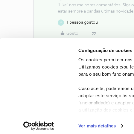
"Like" nos melhores comentários. Siga o
estar sempre a par das ultimas novidade
1 pessoa gostou
M
Gosto
Configuração de cookies
Os cookies permitem-nos 
Utilizamos cookies e/ou f
para o seu bom funcioname
Caso aceite, poderemos uti
adaptar este serviço às su
funcionalidade) e adaptar 
a utilização dos cookies c
CONTACTOS
POLÍTICA DE P
Ver mais detalhes
NOS, todos os dire