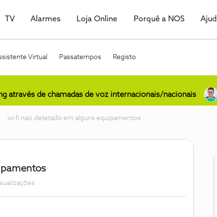
TV
Alarmes
Loja Online
Porquê a NOS
Aju
sistente Virtual
Passatempos
Registo
ing através de chamadas de voz internacionais/nacionais
wi fi nao detetado em alguns equipamentos
uipamentos
isualizações