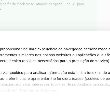
s perfis da moderação, através da opção "Seguir", para
s.
proporcionar lhe uma experiência de navegação personalizada e
erramentas similares nos nossos websites ou aplicações que sã
nto técnico (cookies necessários para a prestação de serviço)
lizar cookies para analisar informação estatística (cookies de an
as preferências e apresentar-lhe funcionalidades (cookies de p
Condições do Fórum NOS
Accessibility statement
anúncios aos seus interesses (cookies de publicidade personaliz
licando em "
Configurar Cookies
".
RIVACIDADE
CONFIGURAR COOKIES
QUALIDADE DE SERVIÇO
itos reservados