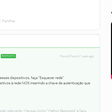
Partilhar
RESPOSTA
Forum|Forum|1 year ago
esses dispositivos, faça “Esquecer rede”.
ositivos à rede NOS inserindo a chave de autenticação que
ação relevante. Marque como "Melhor Resposta" e faça