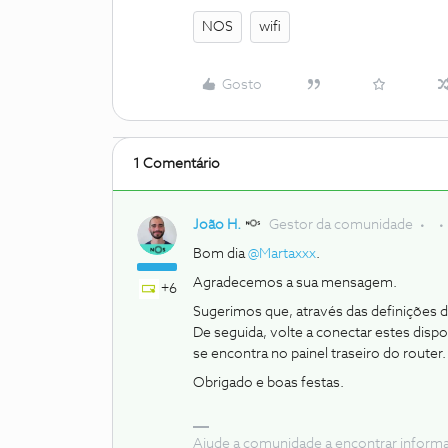
NOS
wifi
Gosto
1 Comentário
João H.
Gestor da comunidade
Bom dia ​
@Martaxxx
.
Agradecemos a sua mensagem.
+6
Sugerimos que, através das definições d
De seguida, volte a conectar estes disp
se encontra no painel traseiro do router.
Obrigado e boas festas.
Ajude a comunidade a encontrar inform