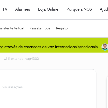
TV
Alarmes
Loja Online
Porquê a NOS
Aju
sistente Virtual
Passatempos
Registo
ing através de chamadas de voz internacionais/nacionais
wi-fi extender vap4300
1 visualizações