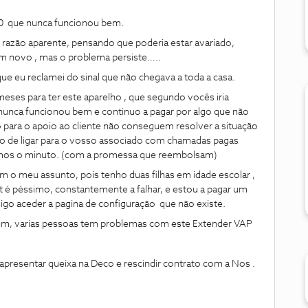
0 que nunca funcionou bem.
 razão aparente, pensando que poderia estar avariado,
um novo , mas o problema persiste…..
que eu reclamei do sinal que não chegava a toda a casa.
meses para ter este aparelho , que segundo vocês iria
 nunca funcionou bem e continuo a pagar por algo que não
o para o apoio ao cliente não conseguem resolver a situação
o de ligar para o vosso associado com chamadas pagas
ntimos o minuto. (com a promessa que reembolsam)
m o meu assunto, pois tenho duas filhas em idade escolar ,
net é péssimo, constantemente a falhar, e estou a pagar um
sigo aceder a pagina de configuração que não existe.
orum, varias pessoas tem problemas com este Extender VAP
 apresentar queixa na Deco e rescindir contrato com a Nos .