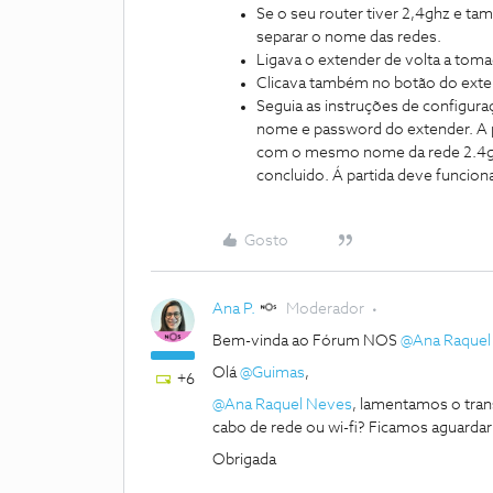
Se o seu router tiver 2,4ghz e tam
separar o nome das redes.
Ligava o extender de volta a toma
Clicava também no botão do extende
Seguia as instruções de configura
nome e password do extender. A pá
com o mesmo nome da rede 2.4ghz 
concluido. Á partida deve funcio
Gosto
Ana P.
Moderador
Bem-vinda ao Fórum NOS
@Ana Raquel
Olá
@Guimas
,
+6
@Ana Raquel Neves
, lamentamos o tran
cabo de rede ou wi-fi? Ficamos aguarda
Obrigada