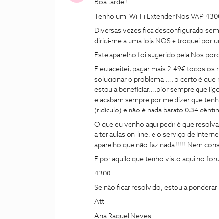
Boa tarde !
Tenho um Wi-Fi Extender Nos VAP 430
Diversas vezes fica desconfigurado sem
dirigi-me a uma loja NOS e troquei por 
Este aparelho foi sugerido pela Nos por
E eu aceitei, pagar mais 2.49€ todos os 
solucionar o problema …. o certo é que
estou a beneficiar….pior sempre que lig
e acabam sempre por me dizer que tenh
(ridículo) e não é nada barato 0,34 cê
O que eu venho aqui pedir é que resolva
a ter aulas on-line, e o serviço de Inter
aparelho que não faz nada !!!!! Nem con
E por aquilo que tenho visto aqui no f
4300
Se não ficar resolvido, estou a ponderar
Att
Ana Raquel Neves