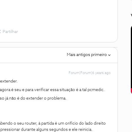
Partilhar
Mais antigos primeiro
Forum|Forum|6 years ago
extender.
ora é seu e para verificar essa situação é a tal pcmedic.
so já não é do extender o problema.
bendo o seu router, á partida é um orificio do lado direito
pressionar durante alguns segundos e ele reinicia.