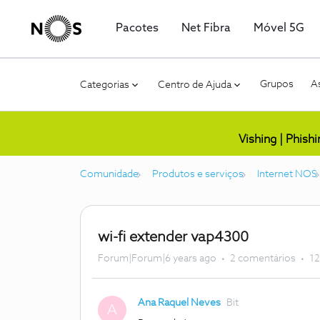
Pacotes
Net Fibra
Móvel 5G
Grupos
As
Categorias
Centro de Ajuda
Vishing | Phish
Comunidade
Produtos e serviços
Internet NOS
wi-fi extender vap4300
Forum|Forum|6 years ago
2 comentários
12
Ana Raquel Neves
Bit
A