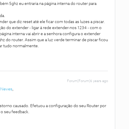
bém 5ghz eu entraria na página interna do router para
da.
r que diz reset até ele ficar com todas as luzes a piscar.
ção do extender - ligar á rede extender-nos 1234 - com o
gina interna vai abrir e a senhora configura o extender
do router. Assim que a luz verde terminar de piscar ficou
nar tudo normalmente.
Forum|Forum|6 years ago
 Neves
,
storno causado. Efetuou a configuração do seu Router por
r o seu feedback.