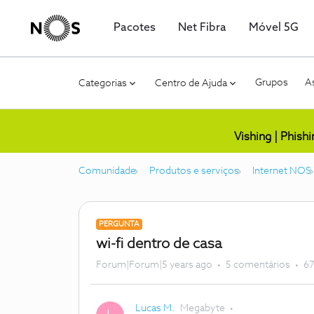
Pacotes
Net Fibra
Móvel 5G
Grupos
As
Categorias
Centro de Ajuda
Vishing | Phish
Comunidade
Produtos e serviços
Internet NOS
PERGUNTA
wi-fi dentro de casa
Forum|Forum|5 years ago
5 comentários
67
Lucas M.
Megabyte