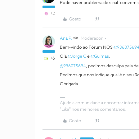
Pode haver problema de sinal. convem c
+2
Gosto
Ana P.
Moderador
Bem-vindo ao Fórum NOS
@93607569
Olá
@Jorge C
e
@Guimas
,
+6
@936075694
, pedimos desculpa pela d
Pedimos que nos indique qual é o seu Ro
Obrigada
Ajude a comunidade a encontrar inform
"Like" nos melhores comentários.
Gosto