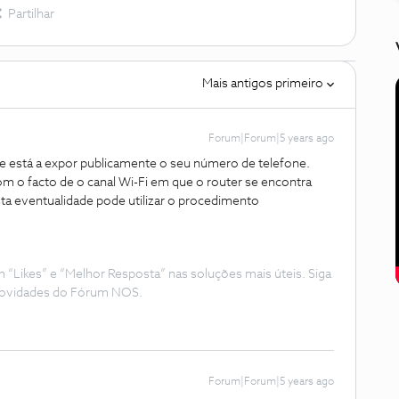
Partilhar
Mais antigos primeiro
Forum|Forum|5 years ago
ue está a expor publicamente o seu número de telefone.
om o facto de o canal Wi-Fi em que o router se encontra
sta eventualidade pode utilizar o procedimento
Likes” e “Melhor Resposta” nas soluções mais úteis. Siga
e novidades do Fórum NOS.
Forum|Forum|5 years ago