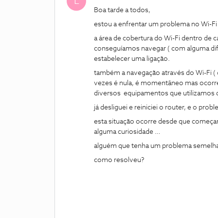
L
Boa tarde a todos,
estou a enfrentar um problema no Wi-Fi 
a área de cobertura do Wi-Fi dentro de 
conseguíamos navegar ( com alguma difi
estabelecer uma ligação.
também a navegação através do Wi-Fi ( 
vezes é nula, é momentâneo mas ocorre
diversos equipamentos que utilizamos 
já desliguei e reiniciei o router, e o prob
esta situação ocorre desde que começa
alguma curiosidade …
alguém que tenha um problema semelha
como resolveu?