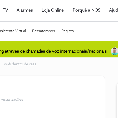
TV
Alarmes
Loja Online
Porquê a NOS
Aju
sistente Virtual
Passatempos
Registo
ing através de chamadas de voz internacionais/nacionais
wi-fi dentro de casa
 visualizações