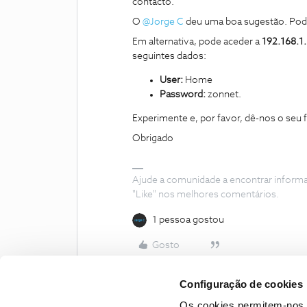
contacto.
O
@Jorge C
deu uma boa sugestão. Pode
Em alternativa, pode aceder a
192.168.1.
seguintes dados:
User:
Home
Password:
zonnet.
Experimente e, por favor, dê-nos o seu
Obrigado
Ajude a comunidade a encontrar inform
"Like" nos melhores comentários.
1 pessoa gostou
Gosto
Configuração de cookies
Os cookies permitem-nos 