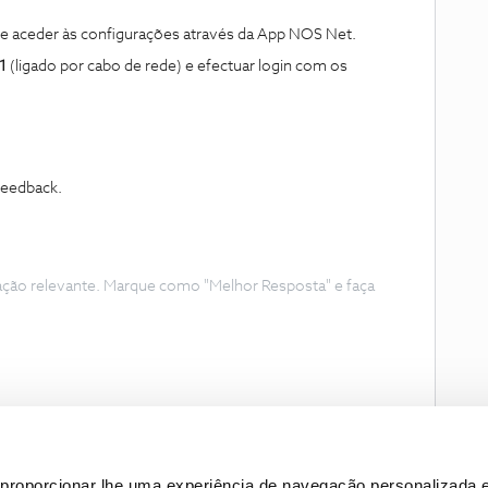
 aceder às configurações através da App NOS Net.
1
(ligado por cabo de rede) e efectuar login com os
 feedback.
ação relevante. Marque como "Melhor Resposta" e faça
proporcionar lhe uma experiência de navegação personalizada e