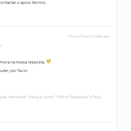
ontactar o apoio técnico.
Forum|Forum|5 years ago
4
,
emora na nossa resposta.
uter, por favor.
ação relevante. Marque como "Melhor Resposta" e faça