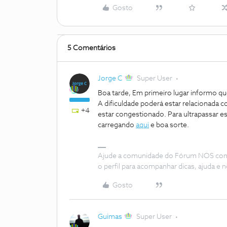
Gosto
5 Comentários
Jorge C
Super User
Boa tarde, Em primeiro lugar informo q
A dificuldade poderá estar relacionada c
+4
estar congestionado. Para ultrapassar e
carregando
aqui
e boa sorte.
Ajude a comunidade do Fórum NOS com “
o perfil para acompanhar dicas, ajuda 
Gosto
Guimas
Super User