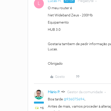
Lucas M.
Megabyte
AUTOR
L
O meu router é
Net Wideband Zeus - 200Mb
Equipamento
HUB 3.0
Gostaria tambem de pedir informação par
Lucas.
Obrigado
Gosto
Mário P.
Gestor da comunidade
Boa tarde
@936075694
,
Antes de mais, vamos proceder à altera
+6