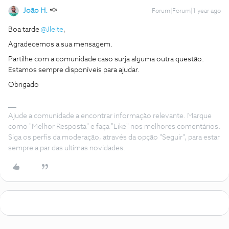
João H.
Forum|Forum|1 year ago
Boa tarde ​
@Jleite
,
Agradecemos a sua mensagem.
Partilhe com a comunidade caso surja alguma outra questão.
Estamos sempre disponíveis para ajudar.
Obrigado
Ajude a comunidade a encontrar informação relevante. Marque
como "Melhor Resposta" e faça "Like" nos melhores comentários.
Siga os perfis da moderação, através da opção "Seguir", para estar
sempre a par das ultimas novidades.