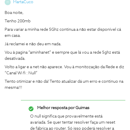
MartaCuco
M
Boa noite,
Tenho 200mb
Para variar a minha rede 5Ghz continua a não estar disponível cá
em casa.
Já reclamei e não deu em nada.
Vou à pagina “aminhanet” e sempre que lá vou a rede 5ghz está
desativada.
Volto a ligar e a net não aparece. Vou à monitozação da Rede e diz
“Canal Wi fi : Null”
Tento otimizar e não dá! Tento atualizar dá um erro e continuo na
mesma!!!
Melhor resposta por
Guimas
O null significa que provavelmente está
avariada. Se quer tentar resolver faça um reset
de fábrica ao router. Só isso poderá resolver a