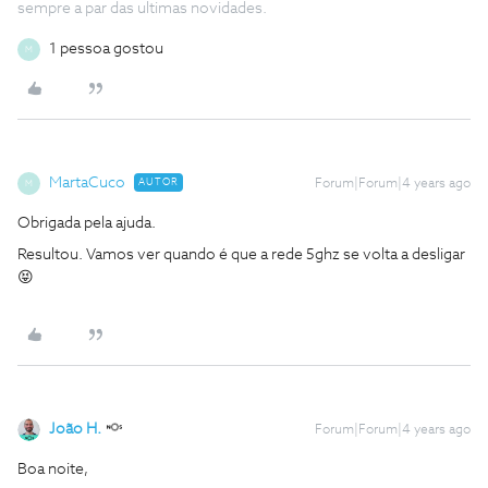
sempre a par das ultimas novidades.
1 pessoa gostou
M
MartaCuco
AUTOR
Forum|Forum|4 years ago
M
Obrigada pela ajuda.
Resultou. Vamos ver quando é que a rede 5ghz se volta a desligar
😝
João H.
Forum|Forum|4 years ago
Boa noite,