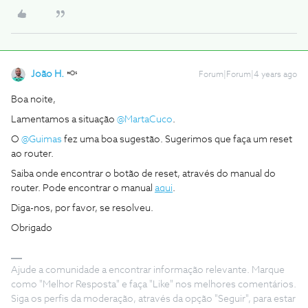
João H.
Forum|Forum|4 years ago
Boa noite,
Lamentamos a situação
@MartaCuco
.
O
@Guimas
fez uma boa sugestão. Sugerimos que faça um reset
ao router.
Saiba onde encontrar o botão de reset, através do manual do
router. Pode encontrar o manual
aqui
.
Diga-nos, por favor, se resolveu.
Obrigado
Ajude a comunidade a encontrar informação relevante. Marque
como "Melhor Resposta" e faça "Like" nos melhores comentários.
Siga os perfis da moderação, através da opção "Seguir", para estar