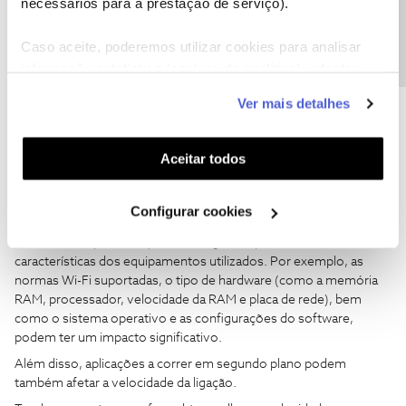
Precisa de ajuda?
necessários para a prestação de serviço).
Caso aceite, poderemos utilizar cookies para analisar
informação estatística (cookies de analítica), adaptar
este serviço às suas preferências e apresentar-lhe
Ver mais detalhes
funcionalidades (cookies de personalização e
Mário P.
Forum|Forum|1 year ago
funcionalidade) e adaptar anúncios aos seus interesses
Boa noite, ​
@Jleite
(cookies de publicidade personalizada). Pode gerir a
Aceitar todos
utilização dos cookies clicando em "
Configurar
Agradecemos o seu comentário.
Cookies
".
A propagação do sinal wireless e as velocidades de ligação podem
Configurar cookies
ser influenciadas por vários fatores. No caso das ligações sem
fios, o desempenho depende, em grande parte, das
características dos equipamentos utilizados. Por exemplo, as
normas Wi-Fi suportadas, o tipo de hardware (como a memória
RAM, processador, velocidade da RAM e placa de rede), bem
como o sistema operativo e as configurações do software,
podem ter um impacto significativo.
Além disso, aplicações a correr em segundo plano podem
também afetar a velocidade da ligação.