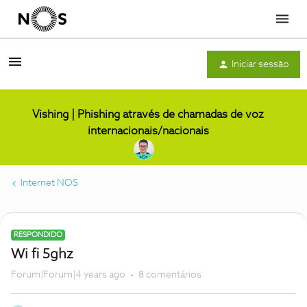
Menu
Iniciar sessão
Vishing | Phishing através de chamadas de voz
internacionais/nacionais
Internet NOS
RESPONDIDO
Wi fi 5ghz
Forum|Forum|4 years ago
8 comentários