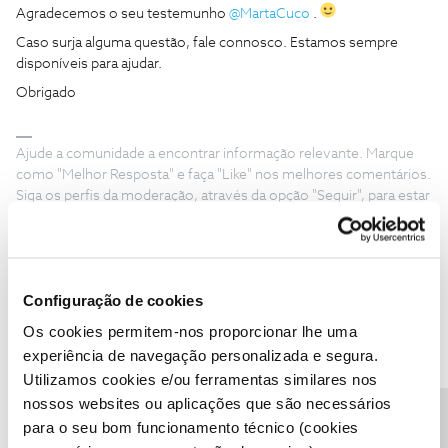
Agradecemos o seu testemunho
@MartaCuco
.
Caso surja alguma questão, fale connosco. Estamos sempre
disponíveis para ajudar.
Obrigado
Ajude a comunidade a encontrar informação relevante. Marque
como "Melhor Resposta" e faça "Like" nos melhores comentários.
Siga os perfis da moderação, através da opção "Seguir", para estar
sempre a par das ultimas novidades.
Configuração de cookies
Os cookies permitem-nos proporcionar lhe uma
Jleite
Forum|Forum|1 year ago
J
experiência de navegação personalizada e segura.
Boa tarde tenho o ruter o WIFi 6 já algum tempo é só agora é que
Utilizamos cookies e/ou ferramentas similares nos
reparei que a rede 5 GHz nos andróides não vai além das 100 200
nossos websites ou aplicações que são necessários
megas já nos iPhones anda 600 800 isso é normal,ou o ruter tem
para o seu bom funcionamento técnico (cookies
algum problema.