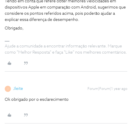
Tendo em conta que refere obter melhores velocidades em
dispositivos Apple em comparação com Android, sugerimos que
considere os pontos referidos acima, pois poderão ajudar a
explicar essa diferença de desempenho.
Obrigado,
Ajude a comunidade a encontrar informação relevante. Marque
como "Melhor Resposta" e faça "Like" nos melhores comentários.
Jleite
Forum|Forum|1 year ago
J
Ok obrigado por o esclarecimento