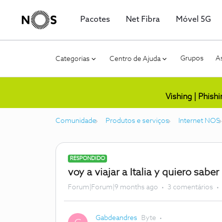
Pacotes
Net Fibra
Móvel 5G
Grupos
As
Categorias
Centro de Ajuda
Vishing | Phish
Comunidade
Produtos e serviços
Internet NOS
RESPONDIDO
voy a viajar a Italia y quiero sab
Forum|Forum|9 months ago
3 comentários
Gabdeandres
Byte