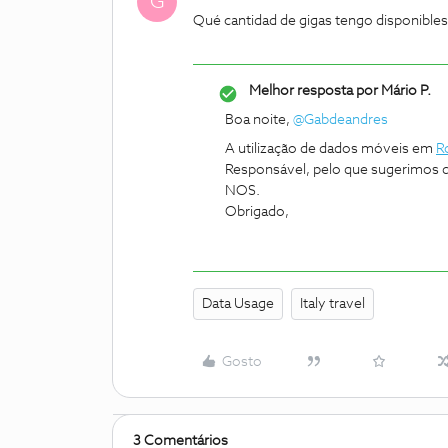
G
Qué cantidad de gigas tengo disponibles 
Melhor resposta por
Mário P.
Boa noite, ​
@Gabdeandres
A utilização de dados móveis em
R
Responsável, pelo que sugerimos qu
NOS.
Obrigado,
Data Usage
Italy travel
Gosto
3 Comentários