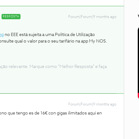
RESPOSTA
Forum|Forum|9 months ago
ng
no EEE está sujeita a uma Política de Utilização
sulte qual o valor para o seu tarifário na app My NOS.
ação relevante. Marque como "Melhor Resposta" e faça
Forum|Forum|9 months ago
ono que tengo es de 16€ con gigas ilimitados aquí en