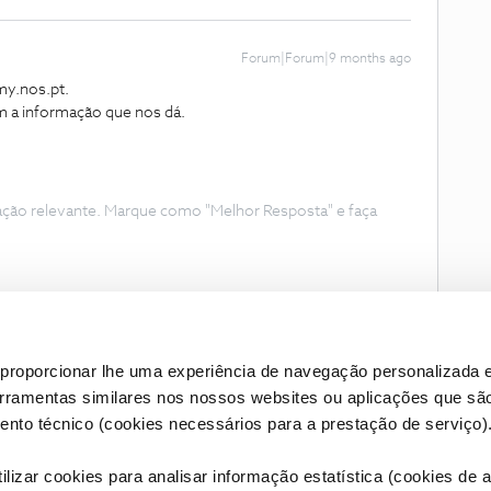
Forum|Forum|9 months ago
 my.nos.pt.
 a informação que nos dá.
ação relevante. Marque como "Melhor Resposta" e faça
proporcionar lhe uma experiência de navegação personalizada e
erramentas similares nos nossos websites ou aplicações que sã
nto técnico (cookies necessários para a prestação de serviço)
lizar cookies para analisar informação estatística (cookies de an