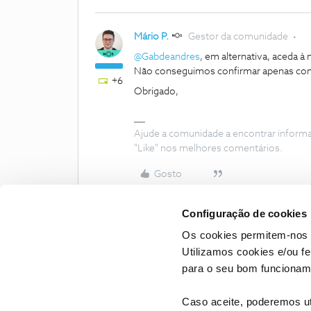
Mário P.
Gestor da comunidade
@Gabdeandres
, em alternativa, aceda à
Não conseguimos confirmar apenas com
+6
Obrigado,
Ajude a comunidade a encontrar inform
"Like" nos melhores comentários.
Gosto
Configuração de cookies
Os cookies permitem-nos 
Utilizamos cookies e/ou f
para o seu bom funcioname
Caso aceite, poderemos uti