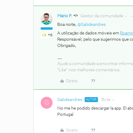
Mário P.
Gestor da comunidade
Boa noite, ​
@Gabdeandres
A utilização de dados móveis em
Roami
+6
Responsável, pelo que sugerimos que con
Obrigado,
Ajude a comunidade a encontrar inform
"Like" nos melhores comentários.
Gosto
Gabdeandres
Byte
AUTOR
G
No me he podido descargar la app. El ab
Portugal
Gosto