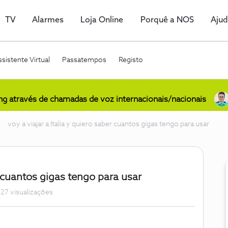
TV
Alarmes
Loja Online
Porquê a NOS
Aju
sistente Virtual
Passatempos
Registo
ing através de chamadas de voz internacionais/nacionais
voy a viajar a Italia y quiero saber cuantos gigas tengo para usar
er cuantos gigas tengo para usar
27 visualizações