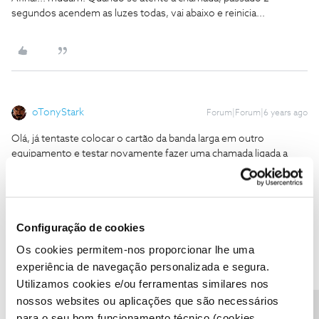
segundos acendem as luzes todas, vai abaixo e reinicia...
oTonyStark
Forum|Forum|6 years ago
Olá, já tentaste colocar o cartão da banda larga em outro
equipamento e testar novamente fazer uma chamada ligada a
esse rede, para perceber se é do cartão ou do hotspot?
Configuração de cookies
Os cookies permitem-nos proporcionar lhe uma
experiência de navegação personalizada e segura.
AntWar
AUTOR
Forum|Forum|6 years ago
A
Utilizamos cookies e/ou ferramentas similares nos
Olá, já tentaste colocar o cartão da banda larga em outro
nossos websites ou aplicações que são necessários
equipamento e testar novamente fazer uma chamada ligada a
para o seu bom funcionamento técnico (cookies