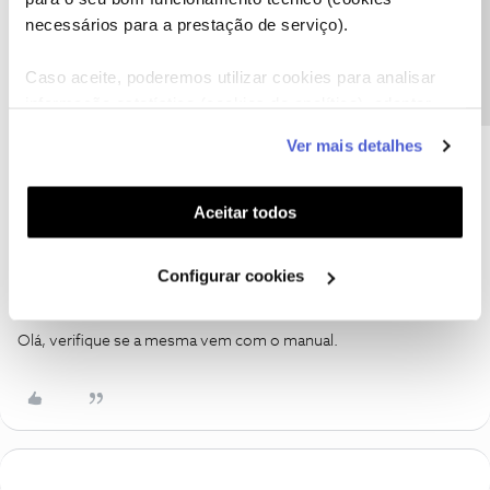
Precisa de ajuda?
esse rede, para perceber se é do cartão ou do hotspot?
necessários para a prestação de serviço).
Após algumas experiências, parece-me que o problema está na
bateria...
Caso aceite, poderemos utilizar cookies para analisar
O equipamento tem ano e meio, terá garantia bateria?
informação estatística (cookies de analítica), adaptar
este serviço às suas preferências e apresentar-lhe
Ver mais detalhes
funcionalidades (cookies de personalização e
funcionalidade) e adaptar anúncios aos seus interesses
(cookies de publicidade personalizada). Pode gerir a
Aceitar todos
utilização dos cookies clicando em "
Configurar
Cookies
".
Configurar cookies
oTonyStark
Forum|Forum|6 years ago
Olá, verifique se a mesma vem com o manual.