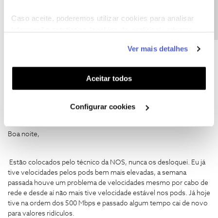
Precisa de ajuda?
Caso aceite, poderemos utilizar cookies para analisar
JorgeSousa
AUTOR
Forum|Forum|2 years ago
J
informação estatística (cookies de analítica), adaptar
Boa tarde,
este serviço às suas preferências e apresentar-lhe
Ver mais detalhes
Agradecemos o seu testemunho
@JorgeSousa
assim como a
funcionalidades (cookies de personalização e
ajuda do
@Jorge C
.
funcionalidade) e adaptar anúncios aos seus interesses
Caso os Pods estejam colocados com demasiado
(cookies de publicidade personalizada). Pode gerir a
Aceitar todos
distanciamento entre si, poderá originar perdas na sua
utilização dos cookies clicando em "
Configurar
capacidade.
Cookies
".
Configurar cookies
Estes equipamentos foram instalados por um técnico NOS?
Obrigado
Boa noite,
Estão colocados pelo técnico da NOS, nunca os desloquei. Eu já
tive velocidades pelos pods bem mais elevadas, a semana
passada houve um problema de velocidades mesmo por cabo de
rede e desde aí não mais tive velocidade estável nos pods. Já hoje
tive na ordem dos 500 Mbps e passado algum tempo cai de novo
para valores ridículos.