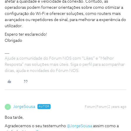
afetar a qualidade e velocidade da conexão. Contudo, as
operadoras podem fornecer orientações sobre como otimizar a
configuração do Wi-Fi e oferecer soluções, como routers mais
avançados ou repetidores de sinal, para melhorar a experiência do
utilizador.
Espero ter esclarecido!
Obrigado
Ajude a comunidade do Fórum NOS com “Likes” e “Melhor
Resposta” nas soluções mais úteis. Siga o perfil para acompanhar
dicas, ajuda e novidades do Fórum NOS.
JorgeSousa
AUTOR
Forum|Forum|2 years ago
J
Boa tarde,
Agradecemos o seu testemunho
@JorgeSousa
assim como a