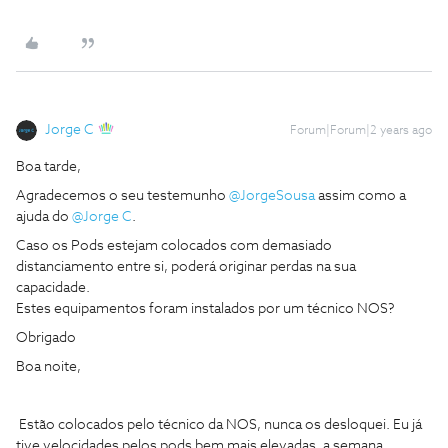
Jorge C
Forum|Forum|2 years ago
Boa tarde,
Agradecemos o seu testemunho
@JorgeSousa
assim como a
ajuda do
@Jorge C
.
Caso os Pods estejam colocados com demasiado
distanciamento entre si, poderá originar perdas na sua
capacidade.
Estes equipamentos foram instalados por um técnico NOS?
Obrigado
Boa noite,
Estão colocados pelo técnico da NOS, nunca os desloquei. Eu já
tive velocidades pelos pods bem mais elevadas, a semana