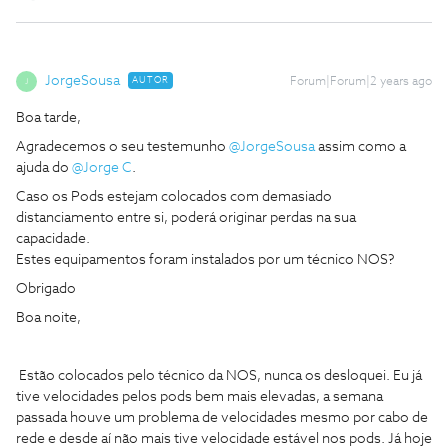
JorgeSousa
AUTOR
Forum|Forum|2 years ago
J
Boa tarde,
Agradecemos o seu testemunho
@JorgeSousa
assim como a
ajuda do
@Jorge C
.
Caso os Pods estejam colocados com demasiado
distanciamento entre si, poderá originar perdas na sua
capacidade.
Estes equipamentos foram instalados por um técnico NOS?
Obrigado
Boa noite,
Estão colocados pelo técnico da NOS, nunca os desloquei. Eu já
tive velocidades pelos pods bem mais elevadas, a semana
passada houve um problema de velocidades mesmo por cabo de
rede e desde aí não mais tive velocidade estável nos pods. Já hoje