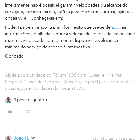
infelizmente não é possível garantir velocidades ou alcance do
serviço e, por isso, há sugestões para melhorar a propagação das
ondas Wi-Fi. Conheça-as em:
Pode, também, encontrar a informação que pretende
aqui
, as
informações detalhadas sobre a velocidade anunciada, velocidade
máxima, velocidade normalmente disponível e velocidade
mínima do serviço de acesso à Internet fixa.
Obrigado
Ajude a comunidade do Fórum NOS com “Likes” e “Melhor
Resposta” nas soluções mais úteis. Siga o perfil para acompanhar
dicas, ajuda e novidades do Fórum NOS.
1 pessoa gostou
João H.
Forum|Forum|2 years ago