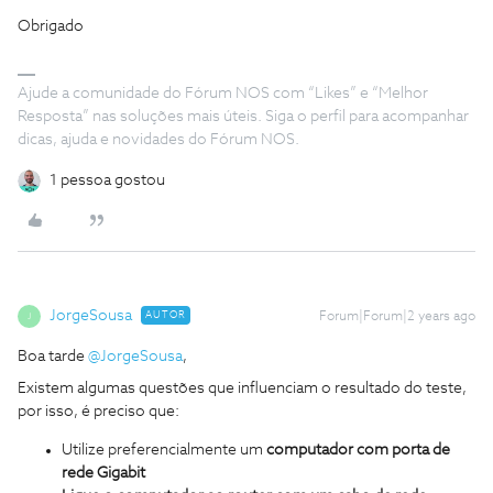
Obrigado
Ajude a comunidade do Fórum NOS com “Likes” e “Melhor
Resposta” nas soluções mais úteis. Siga o perfil para acompanhar
dicas, ajuda e novidades do Fórum NOS.
1 pessoa gostou
JorgeSousa
AUTOR
Forum|Forum|2 years ago
J
Boa tarde
@JorgeSousa
,
Existem algumas questões que influenciam o resultado do teste,
por isso, é preciso que:
Utilize preferencialmente um
computador com porta de
rede Gigabit