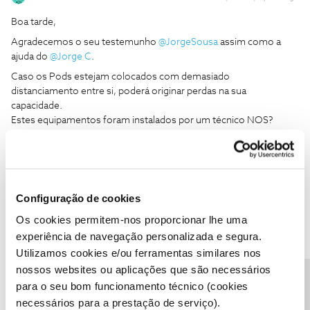
Boa tarde,
Agradecemos o seu testemunho
@JorgeSousa
assim como a
ajuda do
@Jorge C
.
Caso os Pods estejam colocados com demasiado
distanciamento entre si, poderá originar perdas na sua
capacidade.
Estes equipamentos foram instalados por um técnico NOS?
Obrigado
Ajude a comunidade a encontrar informação relevante. Marque
Configuração de cookies
como "Melhor Resposta" e faça "Like" nos melhores comentários.
Siga os perfis da moderação, através da opção "Seguir", para estar
Os cookies permitem-nos proporcionar lhe uma
sempre a par das ultimas novidades.
experiência de navegação personalizada e segura.
Utilizamos cookies e/ou ferramentas similares nos
1 pessoa gostou
nossos websites ou aplicações que são necessários
para o seu bom funcionamento técnico (cookies
necessários para a prestação de serviço).