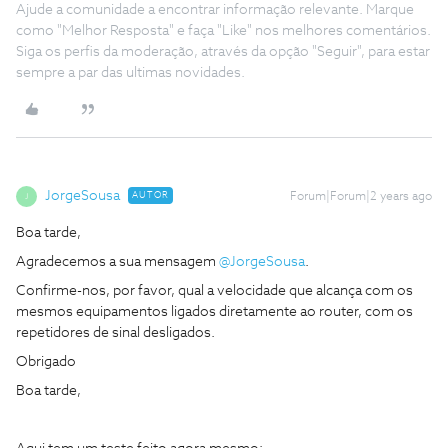
Ajude a comunidade a encontrar informação relevante. Marque
como "Melhor Resposta" e faça "Like" nos melhores comentários.
Siga os perfis da moderação, através da opção "Seguir", para estar
sempre a par das ultimas novidades.
JorgeSousa
AUTOR
Forum|Forum|2 years ago
J
Boa tarde,
Agradecemos a sua mensagem
@JorgeSousa
.
Confirme-nos, por favor, qual a velocidade que alcança com os
mesmos equipamentos ligados diretamente ao router, com os
repetidores de sinal desligados.
Obrigado
Boa tarde,