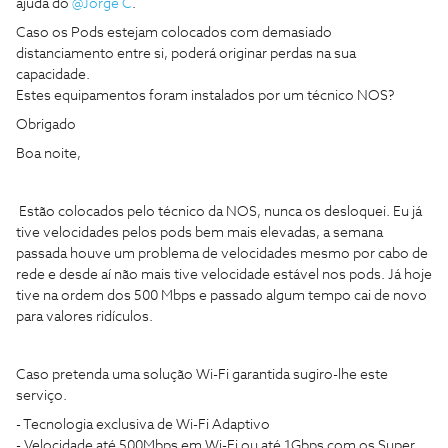
ajuda do
@Jorge C
.
Caso os Pods estejam colocados com demasiado
distanciamento entre si, poderá originar perdas na sua
capacidade.
Estes equipamentos foram instalados por um técnico NOS?
Obrigado
Boa noite,
Estão colocados pelo técnico da NOS, nunca os desloquei. Eu já
tive velocidades pelos pods bem mais elevadas, a semana
passada houve um problema de velocidades mesmo por cabo de
rede e desde aí não mais tive velocidade estável nos pods. Já hoje
tive na ordem dos 500 Mbps e passado algum tempo cai de novo
para valores ridículos.
Caso pretenda uma solução Wi-Fi garantida sugiro-lhe este
serviço.
- Tecnologia exclusiva de Wi-Fi Adaptivo
- Velocidade até 500Mbps em Wi-Fi ou até 1Gbps com os Super