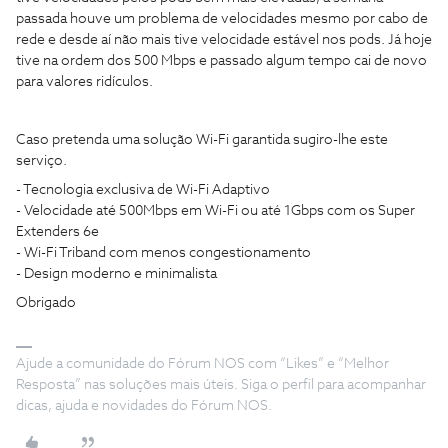
passada houve um problema de velocidades mesmo por cabo de
rede e desde aí não mais tive velocidade estável nos pods. Já hoje
tive na ordem dos 500 Mbps e passado algum tempo cai de novo
para valores ridículos.
Caso pretenda uma solução Wi-Fi garantida sugiro-lhe este
serviço.
- Tecnologia exclusiva de Wi-Fi Adaptivo
- Velocidade até 500Mbps em Wi-Fi ou até 1Gbps com os Super
Extenders 6e
- Wi-Fi Triband com menos congestionamento
- Design moderno e minimalista
Obrigado
Ajude a comunidade do Fórum NOS com “Likes” e “Melhor
Resposta” nas soluções mais úteis. Siga o perfil para acompanhar
dicas, ajuda e novidades do Fórum NOS.