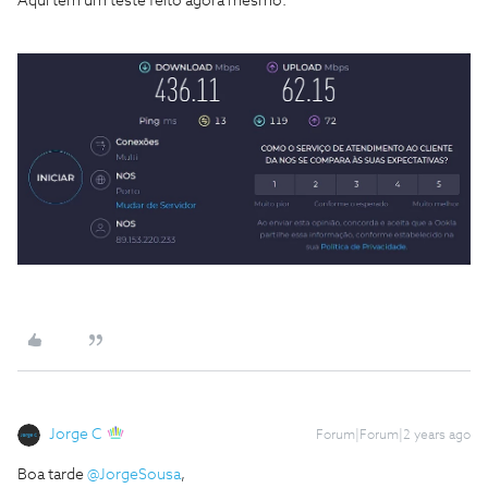
Aqui tem um teste feito agora mesmo:
Jorge C
Forum|Forum|2 years ago
Boa tarde
@JorgeSousa
,