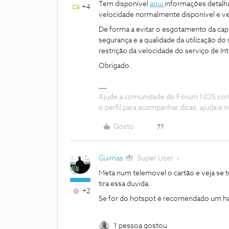
Tem disponível
aqui
informações detalh
+4
velocidade normalmente disponível e ve
De forma a evitar o esgotamento da capa
segurança e a qualidade da utilização d
restrição da velocidade do serviço de In
Obrigado.
Ajude a comunidade do Fórum NOS com “
o perfil para acompanhar dicas, ajuda 
Gosto
Guimas
Super User
Meta num telemovel o cartão e veja se 
tira essa duvida.
+2
Se for do hotspot é recomendado um h
1 pessoa gostou