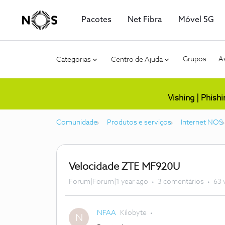
Pacotes
Net Fibra
Móvel 5G
Grupos
As
Categorias
Centro de Ajuda
Vishing | Phish
Comunidade
Produtos e serviços
Internet NOS
Velocidade ZTE MF920U
Forum|Forum|1 year ago
3 comentários
63 
NFAA
Kilobyte
N