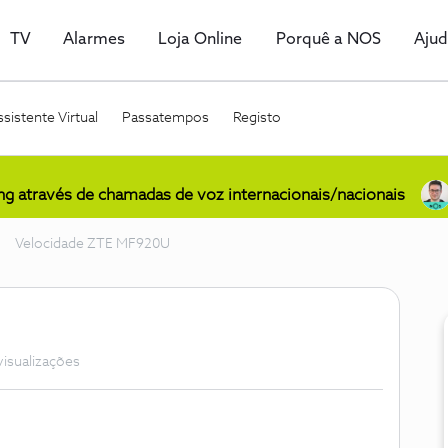
TV
Alarmes
Loja Online
Porquê a NOS
Aju
sistente Virtual
Passatempos
Registo
ing através de chamadas de voz internacionais/nacionais
Velocidade ZTE MF920U
visualizações