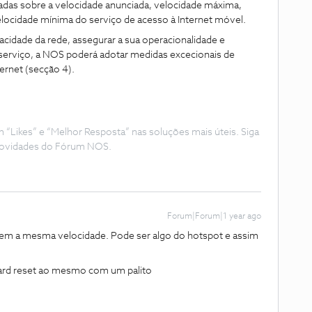
adas sobre a velocidade anunciada, velocidade máxima,
locidade mínima do serviço de acesso à Internet móvel.
cidade da rede, assegurar a sua operacionalidade e
o serviço, a NOS poderá adotar medidas excecionais de
ternet (secção 4).
Likes” e “Melhor Resposta” nas soluções mais úteis. Siga
e novidades do Fórum NOS.
Forum|Forum|1 year ago
tem a mesma velocidade. Pode ser algo do hotspot e assim
ard reset ao mesmo com um palito