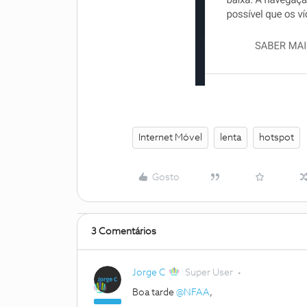
Internet Móvel
lenta
hotspot
Gosto
3 Comentários
Jorge C
Super User
Boa tarde
@NFAA
,