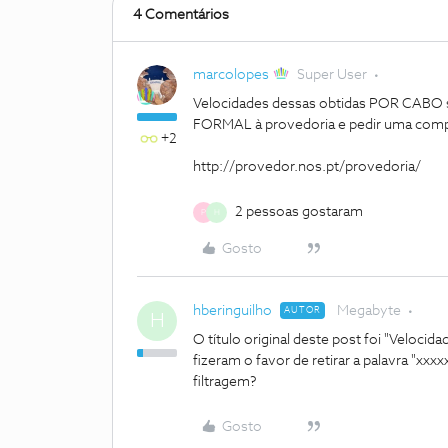
4 Comentários
marcolopes
Super User
Velocidades dessas obtidas POR CABO sã
FORMAL à provedoria e pedir uma compe
+2
http://provedor.nos.pt/provedoria/
2 pessoas gostaram
P
H
Gosto
hberinguilho
Megabyte
AUTOR
H
O título original deste post foi "Veloci
fizeram o favor de retirar a palavra "xx
filtragem?
Gosto