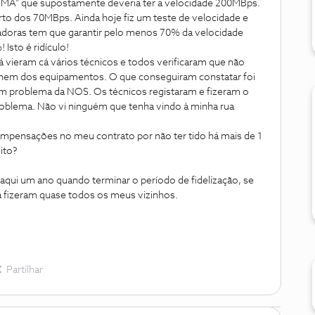
"UMA" que supostamente deveria ter a velocidade 200MBps.
to dos 70MBps. Ainda hoje fiz um teste de velocidade e
adoras tem que garantir pelo menos 70% da velocidade
Isto é ridículo!
Já vieram cá vários técnicos e todos verificaram que não
nem dos equipamentos. O que conseguiram constatar foi
 Um problema da NOS. Os técnicos registaram e fizeram o
roblema. Não vi ninguém que tenha vindo à minha rua
ompensações no meu contrato por não ter tido há mais de 1
eito?
daqui um ano quando terminar o período de fidelização, se
á fizeram quase todos os meus vizinhos.
Partilhar