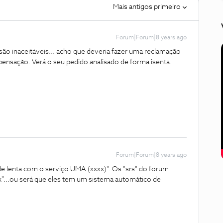
Mais antigos primeiro
Forum|Forum|8 years ago
o inaceitáveis... acho que deveria fazer uma reclamação
nsação. Verá o seu pedido analisado de forma isenta.
Forum|Forum|8 years ago
dade lenta com o serviço UMA (xxxx)". Os "srs" do forum
xxx"...ou será que eles tem um sistema automático de