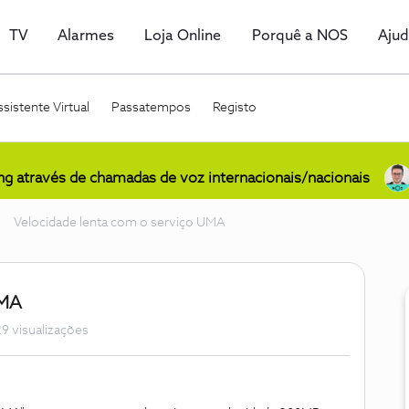
TV
Alarmes
Loja Online
Porquê a NOS
Aju
sistente Virtual
Passatempos
Registo
ing através de chamadas de voz internacionais/nacionais
Velocidade lenta com o serviço UMA
UMA
9 visualizações