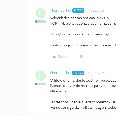
hberinguilho
Megabyte
AUTOR
H
Velocidades dessas obtidas POR CABO sã
FORMAL à provedoria e pedir uma compe
http://provedor.nos.pt/provedoria/
Muito obrigado. É mesmo isso que vou f
Gosto
hberinguilho
Megabyte
AUTOR
H
O título original deste post foi "Veloci
fizeram o favor de retirar a palavra "xx
filtragem?
Fantástico! E não é que tem mesmo?! sub
ver se consigo dar volta à filtragem deles.