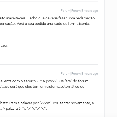
Forum|Forum|8 years ago
o inaceitáveis... acho que deveria fazer uma reclamação
nsação. Verá o seu pedido analisado de forma isenta.
azer.
Forum|Forum|8 years ago
dade lenta com o serviço UMA (xxxx)". Os "srs" do forum
xxx"...ou será que eles tem um sistema automático de
stituíram a palavra por "xxxxx". Vou tentar novamente, a
 A palavra é ""x""x""x""x""x"".