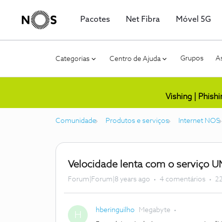
Pacotes
Net Fibra
Móvel 5G
Grupos
As
Categorias
Centro de Ajuda
Vishing | Phish
Comunidade
Produtos e serviços
Internet NOS
Velocidade lenta com o serviço 
Forum|Forum|8 years ago
4 comentários
22
hberinguilho
Megabyte
H