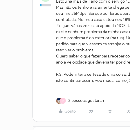
Estou há mais de 1 ano com o serviço 
Mas não os tenho e raramente chega per
deu-me 36MBps. Sei que por lei as oper
contratada. No meu caso estou nos 18%! 
Já liguei várias vezes ao apoio da NOS. 
existe nenhum problema da minha casa 
que o problema é do exterior (na rua).
pedido para que viessem cá arranjar o p
resolver o problema.
Quero saber o que fazer para receber c
ano a velocidade que deveria ter por dir
P.S. Podem ter a certeza de uma coisa, 
isto continuar assim, vou mudar como j
2 pessoas gostaram
P
Gosto