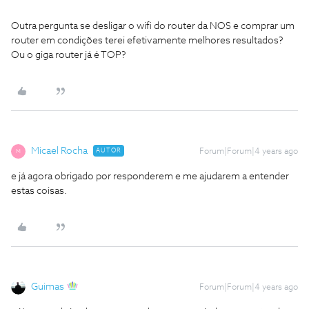
Outra pergunta se desligar o wifi do router da NOS e comprar um
router em condições terei efetivamente melhores resultados?
Ou o giga router já é TOP?
Micael Rocha
AUTOR
Forum|Forum|4 years ago
M
e já agora obrigado por responderem e me ajudarem a entender
estas coisas.
Guimas
Forum|Forum|4 years ago