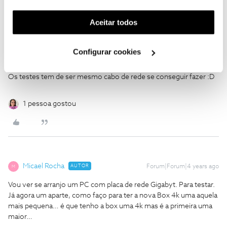
ultrapassou 200mb…
funcionalidade) e adaptar anúncios aos seus interesses
(cookies de publicidade personalizada). Pode gerir a
Aceitar todos
ha alguma definição que eu possa mudar no router? é que estou a
utilização dos cookies clicando em "
Configurar
pagar +3€ e tal a mais pra nada.
Cookies
".
Configurar cookies
Para fibra mesmo não é possivel. Mas também não é necessário.
Os testes tem de ser mesmo cabo de rede se conseguir fazer :D
1 pessoa gostou
Micael Rocha
AUTOR
Forum|Forum|4 years ago
M
Vou ver se arranjo um PC com placa de rede Gigabyt. Para testar.
Já agora um aparte, como faço para ter a nova Box 4k uma aquela
mais pequena… é que tenho a box uma 4k mas é a primeira uma
maior…