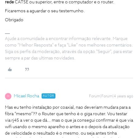
rede
CAT5E ou superior, entre o computador e o router.
Ficaremos a aguardar o seu testemunho.
Obrigado
Ajude a comunidade a encontrar informação relevante. Marque
como "Melhor Resposta" e faça "Like" nos melhores comentários.
Siga os perfis da moderação, através da opção "Seguir", para estar
sempre a par das ultimas novidades.
Micael Rocha
AUTOR
Forum|Forum|4 years ago
M
Mas eu tenho instalação por coaxial, nao deveriam mudara para a
fibra “mesmo”?? o Router que tenho é o giga router. Vou testar
via rj45 a ver o que dá… mas o que ja consegui confirmar é que via
wifi usando o mesmo aparelho o antes e o depois da atualização
de velocidade o resultado é o mesmo. ou seja antes tinha