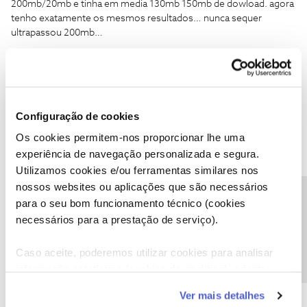
200mb/20mb e tinha em media 130mb 150mb de dowload. agora
tenho exatamente os mesmos resultados… nunca sequer
ultrapassou 200mb…
ha alguma definição que eu possa mudar no router? é que estou a
pagar +3€ e tal a mais pra nada.
Configuração de cookies
Os cookies permitem-nos proporcionar lhe uma
experiência de navegação personalizada e segura.
Utilizamos cookies e/ou ferramentas similares nos
Guimas
Forum|Forum|4 years ago
nossos websites ou aplicações que são necessários
Precisa de ajuda?
para o seu bom funcionamento técnico (cookies
Mas eu tenho instalação por coaxial, nao deveriam mudara para a
necessários para a prestação de serviço).
fibra “mesmo”?? o Router que tenho é o giga router. Vou testar
via rj45 a ver o que dá… mas o que ja consegui confirmar é que via
wifi usando o mesmo aparelho o antes e o depois da atualização
Caso aceite, poderemos utilizar cookies para analisar
de velocidade o resultado é o mesmo. ou seja antes tinha
informação estatística (cookies de analítica), adaptar
200mb/20mb e tinha em media 130mb 150mb de dowload. agora
este serviço às suas preferências e apresentar-lhe
tenho exatamente os mesmos resultados… nunca sequer
Ver mais detalhes
funcionalidades (cookies de personalização e