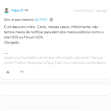
Mário P.
Forum|Forum|1 year ago
Sim, é isso mesmo
@CP001
. 😊
É um
ou
outro meio. Certo, nesses casos, infelizmente, não
temos meios de notificar para além dos meios públicos como o
site NOS ou Fórum NOS.
Obrigado,
Ajude a comunidade a encontrar informação relevante. Marque
como "Melhor Resposta" e faça "Like" nos melhores comentários.