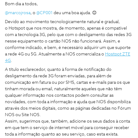
Bom dia a todos,
@marcojrosa
, o
@CP001
deu uma boa ajuda. 😊
Devido ao movimento tecnologicamente natural e gradual,
o Hotspot que nos mostra, de momento, apenas é compatível
com a tecnologia 3G, pelo que com o desligamento das redes 3G
nesse equipamento o cartão NOS não funcionará. Assim, e
conforme indicado, e bem, é necessário adquirir um que suporte
a rede 4G ou 5G. Atualmente a NOS comercializa o
Hostpot ZTE
4G
.
A título esclarecedor, quanto à forma de notificação do
desligamento da rede 3G foram enviadas, para além de
comunicação em fatura ou por SMS, cartas e e-mails para os que
tinham morada ou email, naturalmente aqueles que não têm
qualquer informação nos contactos podem consultar as
novidades, com toda a informação e ajuda que NOS disponibiliza
através dos meios digitais, como as páginas dedicadas no Fórum
NOS ou Site NOS.
Assim, sugerimos que, também, adicione os seus dados à conta
em que tem o serviço de internet móvel para conseguir receber
toda a informação quanto ao seu serviço, caso esta exista.