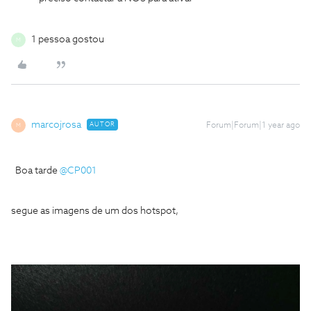
1 pessoa gostou
M
marcojrosa
AUTOR
Forum|Forum|1 year ago
M
Boa tarde
@CP001
segue as imagens de um dos hotspot,