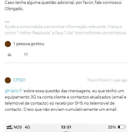
Caso tenha alguma questão adicional, por favor, fale connosco.
Obrigado,
Ajude a comunidade a encontrar informação relevante. Marque
como "Melhor Resposta" e faça "Like" nos melhores comentários.
1 pessoa gostou
CP001
Forum|Forum|1 year ago
@Mário P.
sobre essa questão das mensagens, eu que tenho um
equipamento 3G na conta cliente e contactos atualizados (email e
telemóvel de contacto) só recebi por SMS no telemóvel de
contacto. Creio que não enviam cumulativamente um email: