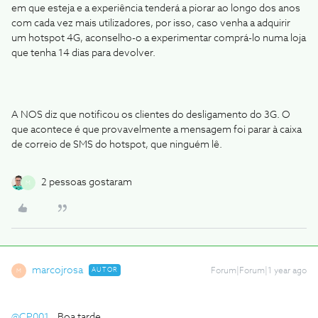
em que esteja e a experiência tenderá a piorar ao longo dos anos
com cada vez mais utilizadores, por isso, caso venha a adquirir
um hotspot 4G, aconselho-o a experimentar comprá-lo numa loja
que tenha 14 dias para devolver.
A NOS diz que notificou os clientes do desligamento do 3G. O
que acontece é que provavelmente a mensagem foi parar à caixa
de correio de SMS do hotspot, que ninguém lê.
2 pessoas gostaram
M
marcojrosa
AUTOR
Forum|Forum|1 year ago
M
@CP001
Boa tarde,