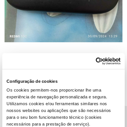
Sim,
@marcojrosa
, a hipótese mais provável é essa, é a hipótese
1.
Mas primeiro diga-nos qual é o modelo do hotspot (ou tire foto),
para termos a certeza, por favor.
Configuração de cookies
Os cookies permitem-nos proporcionar lhe uma
Só vejo quatro hipóteses:
experiência de navegação personalizada e segura.
Hotspot/pen ser 3G
Utilizamos cookies e/ou ferramentas similares nos
Hotspot/pen avariado
nossos websites ou aplicações que são necessários
Cartão SIM antigo limitado ao 3G ainda
para o seu bom funcionamento técnico (cookies
O 4G está inativo no servidor da NOS para esse cartão e é
necessários para a prestação de serviço).
preciso contactar a NOS para ativar