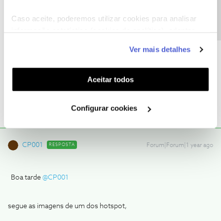
Precisa de ajuda?
Caso aceite, poderemos utilizar cookies para analisar
informação estatística (cookies de analítica), adaptar
este serviço às suas preferências e apresentar-lhe
Ver mais detalhes
funcionalidades (cookies de personalização e
funcionalidade) e adaptar anúncios aos seus interesses
(cookies de publicidade personalizada). Pode gerir a
Aceitar todos
1 pessoa gostou
utilização dos cookies clicando em "
Configurar
Cookies
".
Configurar cookies
CP001
RESPOSTA
Forum|Forum|1 year ago
Boa tarde
@CP001
segue as imagens de um dos hotspot,