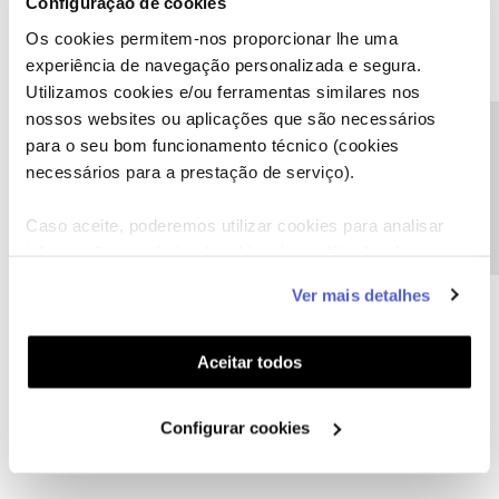
Configuração de cookies
1 pessoa gostou
Os cookies permitem-nos proporcionar lhe uma
experiência de navegação personalizada e segura.
Utilizamos cookies e/ou ferramentas similares nos
nossos websites ou aplicações que são necessários
Precisa de ajuda?
para o seu bom funcionamento técnico (cookies
J. Martinho
necessários para a prestação de serviço).
AUTOR
Forum|Forum|6 years ago
J
E mais, foi-me prometido nplay durante o período de fidelização e
Caso aceite, poderemos utilizar cookies para analisar
não tenho...!!!
informação estatística (cookies de analítica), adaptar
Gostava de regularizar isso.!!!
este serviço às suas preferências e apresentar-lhe
Ver mais detalhes
Cumprimentos
funcionalidades (cookies de personalização e
funcionalidade) e adaptar anúncios aos seus interesses
(cookies de publicidade personalizada). Pode gerir a
Aceitar todos
utilização dos cookies clicando em "
Configurar
1 pessoa gostou
Cookies
".
Configurar cookies