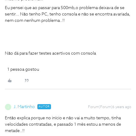
Eu pensei que ao passar para 500mb,o problema deixava de se
sentir... Não tenho PC, tenho consola e não se encontra avariada,
nem com nenhum problema..!!
Não dá para fazer testes acertivos com consola
1 pessoa gostou
J. Martinho
AUTOR
Forum|Forum|6 years ago
J
Então explica porque no início e não vai a muito tempo, tinha
velocidades contratadas, e passado 1 mês estou a menos de
metade..!!