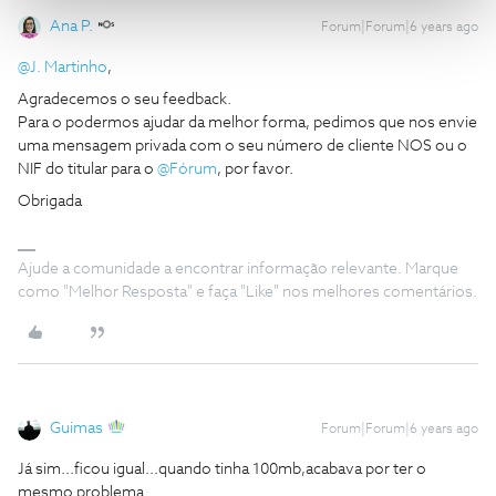
Ana P.
Forum|Forum|6 years ago
@J. Martinho
,
Agradecemos o seu feedback.
Para o podermos ajudar da melhor forma, pedimos que nos envie
uma mensagem privada com o seu número de cliente NOS ou o
NIF do titular para o
@Fórum
, por favor.
Obrigada
Ajude a comunidade a encontrar informação relevante. Marque
como "Melhor Resposta" e faça "Like" nos melhores comentários.
Guimas
Forum|Forum|6 years ago
Já sim...ficou igual...quando tinha 100mb,acabava por ter o
mesmo problema...