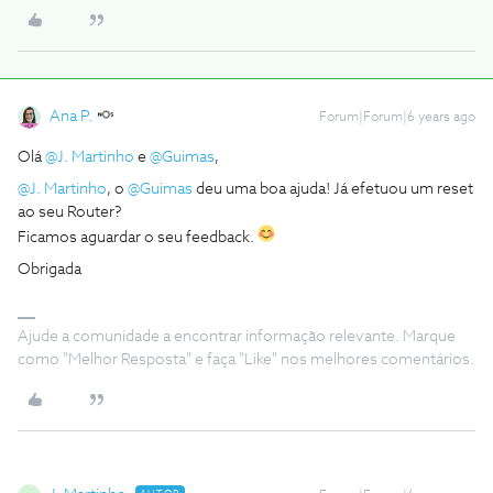
Ana P.
Forum|Forum|6 years ago
Olá
@J. Martinho
e
@Guimas
,
@J. Martinho
, o
@Guimas
deu uma boa ajuda! Já efetuou um reset
ao seu Router?
Ficamos aguardar o seu feedback.
Obrigada
Ajude a comunidade a encontrar informação relevante. Marque
como "Melhor Resposta" e faça "Like" nos melhores comentários.