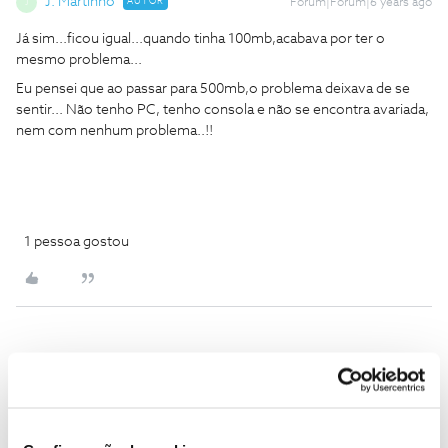
J. Martinho
AUTOR
Forum|Forum|6 years ago
J
Já sim...ficou igual...quando tinha 100mb,acabava por ter o
mesmo problema...
Eu pensei que ao passar para 500mb,o problema deixava de se
sentir... Não tenho PC, tenho consola e não se encontra avariada,
nem com nenhum problema..!!
1 pessoa gostou
J. Martinho
AUTOR
Forum|Forum|6 years ago
J
No primeiro dia deste contrato novo,o serviço Wi-Fi estava nos
380mb...!!agora está metade ou menos..!!