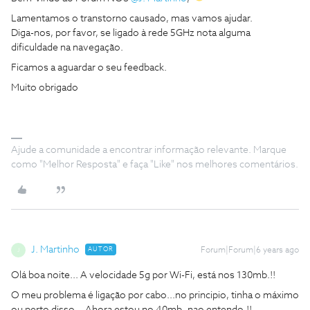
Lamentamos o transtorno causado, mas vamos ajudar.
Diga-nos, por favor, se ligado à rede 5GHz nota alguma
dificuldade na navegação.
Ficamos a aguardar o seu feedback.
Muito obrigado
Ajude a comunidade a encontrar informação relevante. Marque
como "Melhor Resposta" e faça "Like" nos melhores comentários.
J. Martinho
AUTOR
Forum|Forum|6 years ago
J
Olá boa noite... A velocidade 5g por Wi-Fi, está nos 130mb.!!
O meu problema é ligação por cabo...no principio, tinha o máximo