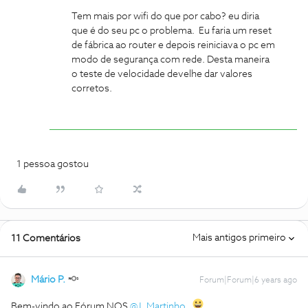
Tem mais por wifi do que por cabo? eu diria
que é do seu pc o problema. Eu faria um reset
de fábrica ao router e depois reiniciava o pc em
modo de segurança com rede. Desta maneira
o teste de velocidade develhe dar valores
corretos.
1 pessoa gostou
Mais antigos primeiro
11 Comentários
Mário P.
Forum|Forum|6 years ago
Bem-vindo ao Fórum NOS
@J. Martinho
,