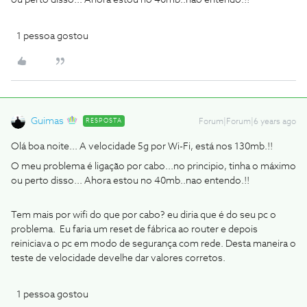
ou perto disso... Ahora estou no 40mb..nao entendo.!!
1 pessoa gostou
Guimas
RESPOSTA
Forum|Forum|6 years ago
Olá boa noite... A velocidade 5g por Wi-Fi, está nos 130mb.!!
O meu problema é ligação por cabo...no principio, tinha o máximo
ou perto disso... Ahora estou no 40mb..nao entendo.!!
Tem mais por wifi do que por cabo? eu diria que é do seu pc o
problema. Eu faria um reset de fábrica ao router e depois
reiniciava o pc em modo de segurança com rede. Desta maneira o
teste de velocidade develhe dar valores corretos.
1 pessoa gostou