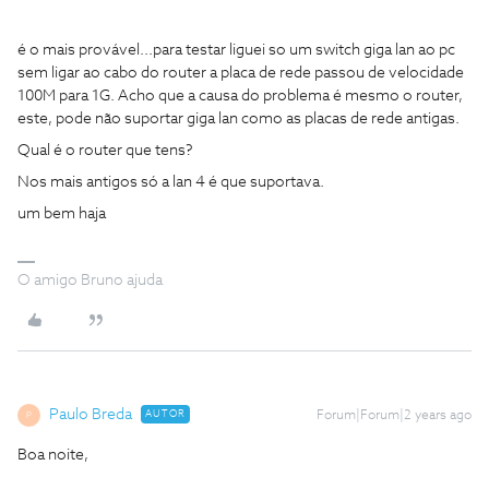
é o mais provável...para testar liguei so um switch giga lan ao pc
sem ligar ao cabo do router a placa de rede passou de velocidade
100M para 1G. Acho que a causa do problema é mesmo o router,
este, pode não suportar giga lan como as placas de rede antigas.
Qual é o router que tens?
Nos mais antigos só a lan 4 é que suportava.
um bem haja
O amigo Bruno ajuda
Paulo Breda
AUTOR
Forum|Forum|2 years ago
P
Boa noite,