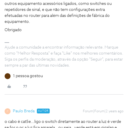
outros equipamento acessórios ligados, como switches ou
repetidores de sinal, e que não tem configurações extra
efetuadas no router para além das definições de fábrica do
equipamento.
Obrigado
Ajude a comunidade a encontrar informação relevante. Marque
como "Melhor Resposta" e faça "Like" nos melhores comentários.
Siga os perfis da moderação, através da opção "Seguir", para estar
sempre a par das ultimas novidades.
1 pessoa gostou
Paulo Breda
AUTOR
Forum|Forum|2 years ago
P
o cabo é cat5e...ligo o switch diretamente ao router a luz é verde
se for o pc a luz fica amarela...ou seja...verde está em gigalan e