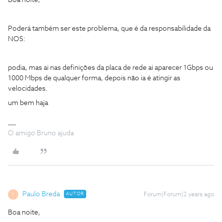
Boa noite,
Poderá também ser este problema, que é da responsabilidade da
NOS:
podia, mas ai nas definições da placa de rede ai aparecer 1Gbps ou
1000 Mbps de qualquer forma, depois não ia é atingir as
velocidades.
um bem haja
O amigo Bruno ajuda
Paulo Breda
AUTOR
Forum|Forum|2 years ago
P
Boa noite,