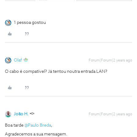
1 pessoa gostou
Olaf
Forum|Forum|2 years ago
O cabo é compatível? Já tentou noutra entrada LAN?
João H.
Forum|Forum|2 years ago
Boa tarde
@Paulo Breda
,
Agradecemos a sua mensagem.