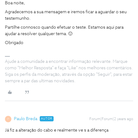
Boa noite,
Agradecemos a sua mensagem e iremos ficar a aguardar o seu
testemunho.
Partilhe connosco quando efetuar o teste. Estamos aqui para
ajudar a resolver qualquer tema. 🙂
Obrigado
Ajude a comunidade a encontrar informação relevante. Marque
como "Melhor Resposta" e faça "Like" nos melhores comentários.
Siga os perfis da moderação, através da opção "Seguir", para estar
sempre a par das ultimas novidades.
Paulo Breda
AUTOR
Forum|Forum|2 years ago
P
Já fiz a alteração do cabo e realmente ve s a diferença