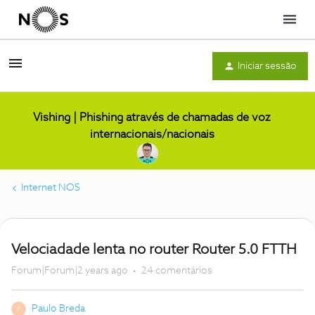
Menu
Iniciar sessão
Vishing | Phishing através de chamadas de voz
internacionais/nacionais
Internet NOS
Velociadade lenta no router Router 5.0 FTTH
Forum|Forum|2 years ago
24 comentários
Paulo Breda
P