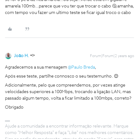
amarela 100mb...parece que vou ter que trocar o cabo 🤔 amanha,
com tempo vou fazer um ultimo teste se ficar igual troco o cabo
João H.
Forum|Forum|2 years ago
Agradecemos a sua mensagem
@Paulo Breda
,
Após esse teste, partilhe connosco o seu testemunho. 😊
Adicionalmente, pelo que compreendemos, por vezes atinge
velocidades superiores a 100Mbps, trocando a ligação LAN, mas
passado algum tempo, volta a ficar limitado a 100mbps, correto?
Obrigado
Ajude a comunidade a encontrar informação relevante. Marque
como "Melhor Resposta" e faça "Like" nos melhores comentários.