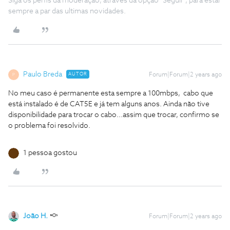
Siga os perfis da moderação, através da opção "Seguir", para estar
sempre a par das ultimas novidades.
Paulo Breda
AUTOR
Forum|Forum|2 years ago
P
No meu caso é permanente esta sempre a 100mbps, cabo que
está instalado é de CAT5E e já tem alguns anos. Ainda não tive
disponibilidade para trocar o cabo...assim que trocar, confirmo se
o problema foi resolvido.
1 pessoa gostou
João H.
Forum|Forum|2 years ago