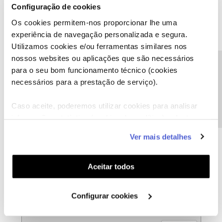
Configuração de cookies
Os cookies permitem-nos proporcionar lhe uma
experiência de navegação personalizada e segura.
Utilizamos cookies e/ou ferramentas similares nos
nossos websites ou aplicações que são necessários
Precisa de ajuda?
para o seu bom funcionamento técnico (cookies
necessários para a prestação de serviço).
Caso aceite, poderemos utilizar cookies para analisar
informação estatística (cookies de analítica), adaptar
este serviço às suas preferências e apresentar-lhe
Ver mais detalhes
funcionalidades (cookies de personalização e
funcionalidade) e adaptar anúncios aos seus interesses
(cookies de publicidade personalizada). Pode gerir a
Aceitar todos
utilização dos cookies clicando em "
Configurar
Cookies
".
Configurar cookies