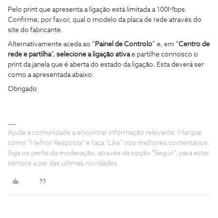
Pelo print que apresenta a ligação está limitada a 100Mbps.
Confirme, por favor, qual o modelo da placa de rede através do
site do fabricante.
Alternativamente aceda ao “
Painel de Controlo
” e, em “
Centro de
rede e partilha
”,
selecione a ligação ativa
e partilhe connosco o
print da janela que é aberta do estado da ligação. Esta deverá ser
como a apresentada abaixo:
Obrigado
Ajude a comunidade a encontrar informação relevante. Marque
como "Melhor Resposta" e faça "Like" nos melhores comentários.
Siga os perfis da moderação, através da opção "Seguir", para estar
sempre a par das ultimas novidades.