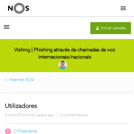
Menu
Iniciar sessão
Vishing | Phishing através de chamadas de voz
internacionais/nacionais
Internet NOS
Utilizadores
Forum|Forum|6 years ago
3 comentários
O Praticante
O