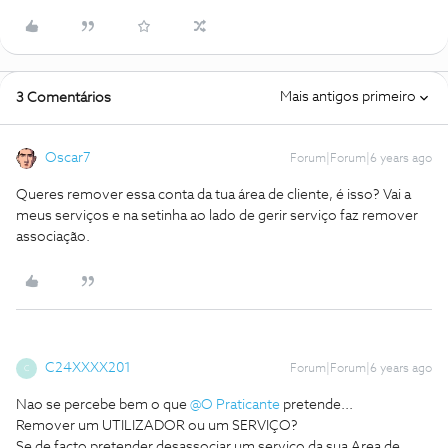
Mais antigos primeiro
3 Comentários
Oscar7
Forum|Forum|6 years ago
Queres remover essa conta da tua área de cliente, é isso? Vai a
meus serviços e na setinha ao lado de gerir serviço faz remover
associação.
C24XXXX201
Forum|Forum|6 years ago
C
Nao se percebe bem o que
@O Praticante
pretende...
Remover um UTILIZADOR ou um SERVIÇO?
Se de facto pretender desassociar um serviço da sua Area de