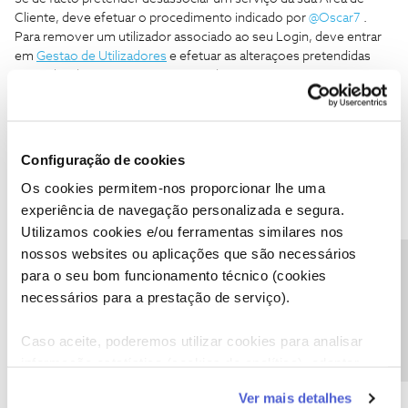
Cliente, deve efetuar o procedimento indicado por
@Oscar7
.
Para remover um utilizador associado ao seu Login, deve entrar
em
Gestao de Utilizadores
e efetuar as alteraçoes pretendidas
nos utilizadores que estão associados à sua conta.
Ser cliente NOS pode não ser fácil, mas a cada obstáculo
superado ganha-se força para seguir em frente. Respeito por
Configuração de cookies
quem se propõem ajudar sem nada em troca... nem mesmo um
obrigado;)
Os cookies permitem-nos proporcionar lhe uma
experiência de navegação personalizada e segura.
Utilizamos cookies e/ou ferramentas similares nos
nossos websites ou aplicações que são necessários
Precisa de ajuda?
para o seu bom funcionamento técnico (cookies
Tiago C.
Forum|Forum|6 years ago
necessários para a prestação de serviço).
Bem-vindo ao Fórum NOS,
@O Praticante
.
Caso aceite, poderemos utilizar cookies para analisar
A comunidade deu uma boa ajuda. Para o conseguirmos ajudar,
informação estatística (cookies de analítica), adaptar
precisamos que nos detalhe a sua dificuldade, por favor.
este serviço às suas preferências e apresentar-lhe
Ver mais detalhes
funcionalidades (cookies de personalização e