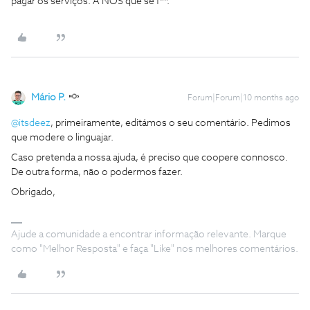
pagar os serviços. A NOS que se f**.
Mário P.
Forum|Forum|10 months ago
@itsdeez
, primeiramente, editámos o seu comentário. Pedimos
que modere o linguajar.
Caso pretenda a nossa ajuda, é preciso que coopere connosco.
De outra forma, não o podermos fazer.
Obrigado,
Ajude a comunidade a encontrar informação relevante. Marque
como "Melhor Resposta" e faça "Like" nos melhores comentários.