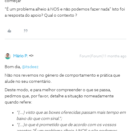
começar
“É um problema alheio à NOS e não podemos fazer nada” Isto foi
a resposta do apoio? Qual o contexto ?
Mário P.
Forum|Forum|11 months ago
Bom dia, ​
@itsdeez
Não nos revemos no género de comportamento e prática que
alude no seu comentário.
Deste modo, e para melhor compreender o que se passa,
pedimos que, por favor, detalhe a situação nomeadamente
quando refere:
“(...) visto que as boxes oferecidas passam mais tempo em
baixo do que com sinal.”;
“(…)o que é prometido que de acordo com os vossos
agentes “É um problema alheio à NOS e não podemos