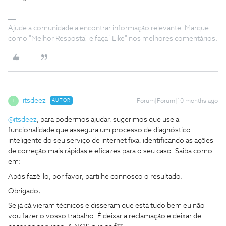
Ajude a comunidade a encontrar informação relevante. Marque
como "Melhor Resposta" e faça "Like" nos melhores comentários.
itsdeez
AUTOR
Forum|Forum|10 months ago
I
@itsdeez
, para podermos ajudar, sugerimos que use a
funcionalidade que assegura um processo de diagnóstico
inteligente do seu serviço de internet fixa, identificando as ações
de correção mais rápidas e eficazes para o seu caso. Saiba como
em:
Após fazê-lo, por favor, partilhe connosco o resultado.
Obrigado,
Se já cá vieram técnicos e disseram que está tudo bem eu não
vou fazer o vosso trabalho. É deixar a reclamação e deixar de