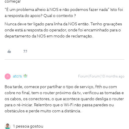
começar
“É um problema alheio à NOS e não podemos fazer nada” Isto foi
a resposta do apoio? Qual o contexto ?
Nunca deve ter ligado para linha da NOS então. Tenho gravações
onde está a resposta do operador, onde foi encaminhado para o
departamento da NOS em modo de reclamação.
atcrs
Forum|Forum|10 months ago
A
Boa tarde, comece por partilhar o tipo de serviço, ftth ou com
cobre no final, tem o router próximo da tv, verificou as tomadas e
os cabos, os conectores, o que acontece quando desliga o router
para o ré-iniciar. Relembro que o Wi-Fi não passa paredes ou
obstáculos e perde muito com a distância.
1 pessoa gostou