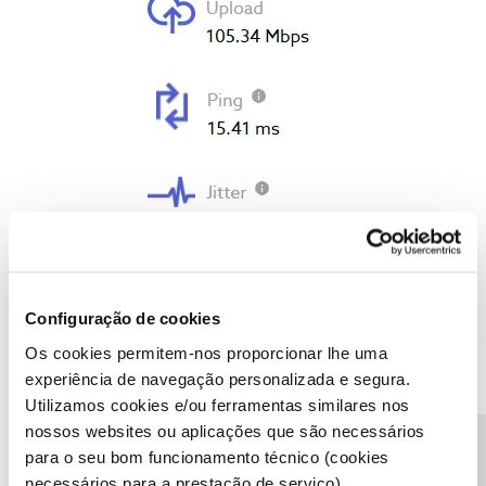
Configuração de cookies
Os cookies permitem-nos proporcionar lhe uma
experiência de navegação personalizada e segura.
Utilizamos cookies e/ou ferramentas similares nos
itsdeez
AUTOR
Forum|Forum|10 months ago
I
nossos websites ou aplicações que são necessários
Boa tarde, comece por partilhar o tipo de serviço, ftth ou com
para o seu bom funcionamento técnico (cookies
cobre no final, tem o router próximo da tv, verificou as tomadas e
necessários para a prestação de serviço).