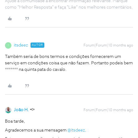
Ajude a comunidade a encontrar informação relevante. Marque
como "Melhor Resposta" e faça "Like" nos melhores comentários.
itsdeez
AUTOR
Forum|Forum|10 months ago
I
Também seria de bons termos e condições fornecerem um
serviço em condições coisa que não fazem. Portanto podeis bem
******* na quinta pata do cavalo.
João H.
Forum|Forum|10 months ago
Boa tarde,
Agradecemos a sua mensagem ​
@itsdeez
.