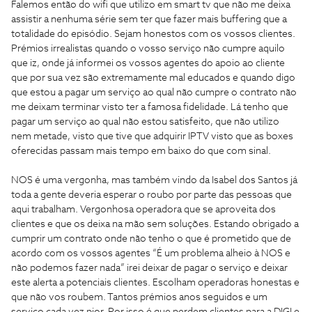
Falemos então do wifi que utilizo em smart tv que não me deixa
assistir a nenhuma série sem ter que fazer mais buffering que a
totalidade do episódio. Sejam honestos com os vossos clientes.
Prémios irrealistas quando o vosso serviço não cumpre aquilo
que iz, onde já informei os vossos agentes do apoio ao cliente
que por sua vez são extremamente mal educados e quando digo
que estou a pagar um serviço ao qual não cumpre o contrato não
me deixam terminar visto ter a famosa fidelidade. Lá tenho que
pagar um serviço ao qual não estou satisfeito, que não utilizo
nem metade, visto que tive que adquirir IPTV visto que as boxes
oferecidas passam mais tempo em baixo do que com sinal.
NOS é uma vergonha, mas também vindo da Isabel dos Santos já
toda a gente deveria esperar o roubo por parte das pessoas que
aqui trabalham. Vergonhosa operadora que se aproveita dos
clientes e que os deixa na mão sem soluções. Estando obrigado a
cumprir um contrato onde não tenho o que é prometido que de
acordo com os vossos agentes “É um problema alheio à NOS e
não podemos fazer nada” irei deixar de pagar o serviço e deixar
este alerta a potenciais clientes. Escolham operadoras honestas e
que não vos roubem. Tantos prémios anos seguidos e um
serviço cada vez pior. Por isso é que perdem clientes para a DIGI e