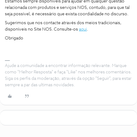
Estamos sempre disponíveis para ajudar em qualquer questão
relacionada com produtos e serviços NOS, contudo, para que tal
seja possível, é necessário que exista coordialidade no discurso.
Sugerimos que nos contacte através dos meios tradicionais,
disponíveis no Site NOS. Consulte-os
aqui
.
Obrigado
Ajude a comunidade a encontrar informação relevante. Marque
como "Melhor Resposta" e faça "Like" nos melhores comentários.
Siga os perfis da moderação, através da opção "Seguir", para estar
sempre a par das ultimas novidades.