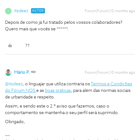
itsdeez
AUTOR
Forum|Forum|10 months ago
I
Depois de como já fui tratado pelos vossos colaboradores?
Quero mais que vocês se ******.
Mário P.
Forum|Forum|10 months ago
@itsdeez
, o linguajar que utiliza contraria os
Termos e Condições
do Fórum NOS
e as
boas práticas
, para além das normas sociais
de urbanidade e respeito.
Assim, e sendo este o 2.º aviso que fazemos, caso o
comportamento se mantenha o seu perfil será suprimido.
Obrigado,