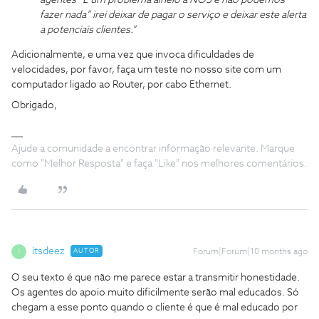
fazer nada” irei deixar de pagar o serviço e deixar este alerta
a potenciais clientes.”
Adicionalmente, e uma vez que invoca dificuldades de
velocidades, por favor, faça um teste no nosso site com um
computador ligado ao Router, por cabo Ethernet.
Obrigado,
Ajude a comunidade a encontrar informação relevante. Marque
como "Melhor Resposta" e faça "Like" nos melhores comentários.
itsdeez
AUTOR
Forum|Forum|10 months ago
I
O seu texto é que não me parece estar a transmitir honestidade.
Os agentes do apoio muito dificilmente serão mal educados. Só
chegam a esse ponto quando o cliente é que é mal educado por