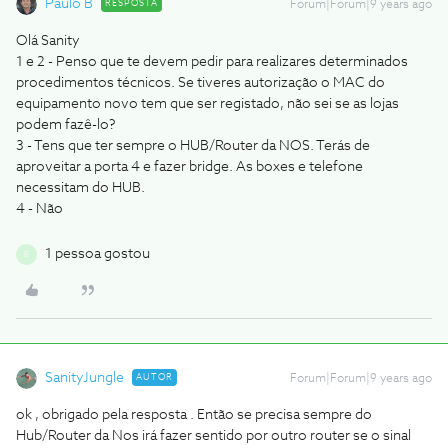
Paulo B
RESPOSTA
Forum|Forum|9 years ago
Olá Sanity
1 e 2 - Penso que te devem pedir para realizares determinados
procedimentos técnicos. Se tiveres autorização o MAC do
equipamento novo tem que ser registado, não sei se as lojas
podem fazê-lo?
3 - Tens que ter sempre o HUB/Router da NOS. Terás de
aproveitar a porta 4 e fazer bridge. As boxes e telefone
necessitam do HUB.
4 - Não
1 pessoa gostou
B
SanityJungle
AUTOR
Forum|Forum|9 years ago
ok , obrigado pela resposta . Então se precisa sempre do
Hub/Router da Nos irá fazer sentido por outro router se o sinal