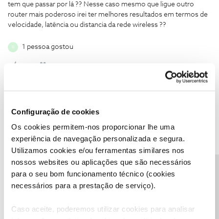
tem que passar por lá ?? Nesse caso mesmo que ligue outro
router mais poderoso irei ter melhores resultados em termos de
velocidade, latência ou distancia da rede wireless ??
1 pessoa gostou
B
Angelo Calvo
Forum|Forum|9 years ago
A
Configuração de cookies
Sim, por exemplo se o novo for norma AC em vez de N, o
Os cookies permitem-nos proporcionar lhe uma
alcance e velocidade vão aumentar...
experiência de navegação personalizada e segura.
Utilizamos cookies e/ou ferramentas similares nos
1 pessoa gostou
B
nossos websites ou aplicações que são necessários
Precisa de ajuda?
para o seu bom funcionamento técnico (cookies
necessários para a prestação de serviço).
Caso aceite, poderemos utilizar cookies para analisar
Ana M.
Forum|Forum|9 years ago