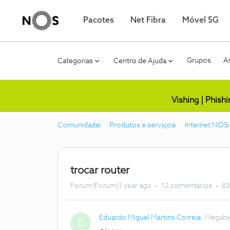
Pacotes
Net Fibra
Móvel 5G
Grupos
As
Categorias
Centro de Ajuda
Vishing | Phish
Comunidade
Produtos e serviços
Internet NOS
trocar router
Forum|Forum|1 year ago
12 comentários
83
Eduardo Miguel Martins Correia
Megaby
E