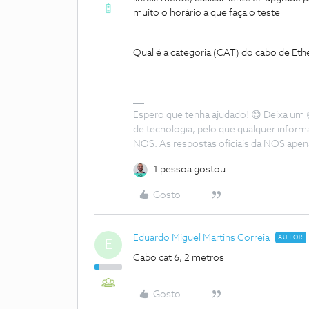
muito o horário a que faça o teste
Qual é a categoria (CAT) do cabo de Et
Espero que tenha ajudado! 😊 Deixa um 
de tecnologia, pelo que qualquer infor
NOS. As respostas oficiais da NOS apen
1 pessoa gostou
Gosto
Eduardo Miguel Martins Correia
AUTOR
E
Cabo cat 6, 2 metros
Gosto