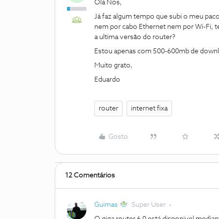
Olá Nós,
Já faz algum tempo que subi o meu pacot
nem por cabo Ethernet nem por Wi-Fi, t
a ultima versão do router?
Estou apenas com 500-600mb de downlo
Muito grato,
Eduardo
router
internet fixa
Gosto
12 Comentários
Guimas
Super User