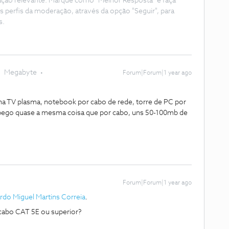
ação relevante. Marque como "Melhor Resposta" e faça
s perfis da moderação, através da opção "Seguir", para
s.
Megabyte
Forum|Forum|1 year ago
inha TV plasma, notebook por cabo de rede, torre de PC por
fi pego quase a mesma coisa que por cabo, uns 50-100mb de
Forum|Forum|1 year ago
do Miguel Martins Correia
.
 cabo CAT 5E ou superior?