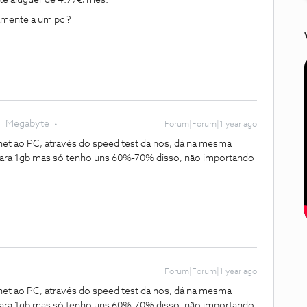
nte aluguer de 4.99€/mes.
amente a um pc ?
Megabyte
Forum|Forum|1 year ago
net ao PC, através do speed test da nos, dá na mesma
 para 1gb mas só tenho uns 60%-70% disso, não importando
Forum|Forum|1 year ago
net ao PC, através do speed test da nos, dá na mesma
 para 1gb mas só tenho uns 60%-70% disso, não importando