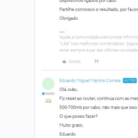
dispositivos ligados por cabo.
Partilhe connosco o resultado, por favor
Obrigado
Ajude a comunidade a encontrar inform
"Like" nos melhores comentários. Siga o
estar sempre a par das ultimas novidade
Gosto
Eduardo Miguel Martins Correia
AUTOR
E
Olá João,
Fiz reset ao router, continua com as m
500-700mb por cabo, não mais que isso
O que posso fazer?
Muito grato,
Eduardo