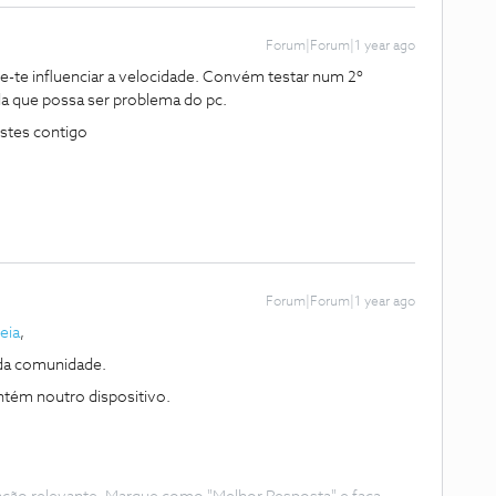
Forum|Forum|1 year ago
de-te influenciar a velocidade. Convém testar num 2º
ida que possa ser problema do pc.
estes contigo
Forum|Forum|1 year ago
eia
,
da comunidade.
antém noutro dispositivo.