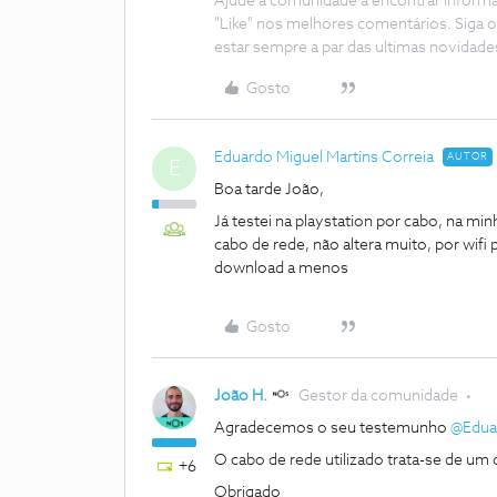
Ajude a comunidade a encontrar inform
"Like" nos melhores comentários. Siga o
estar sempre a par das ultimas novidade
Gosto
Eduardo Miguel Martins Correia
AUTOR
E
Boa tarde João,
Já testei na playstation por cabo, na m
cabo de rede, não altera muito, por wi
download a menos
Gosto
João H.
Gestor da comunidade
Agradecemos o seu testemunho
@Eduar
O cabo de rede utilizado trata-se de um
+6
Obrigado