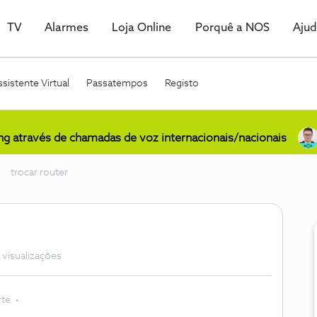
TV
Alarmes
Loja Online
Porquê a NOS
Aju
sistente Virtual
Passatempos
Registo
ing através de chamadas de voz internacionais/nacionais
trocar router
 visualizações
te