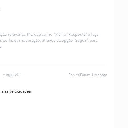
.
ação relevante. Marque como "Melhor Resposta" e faça
s perfis da moderação, através da opção "Seguir", para
s.
Megabyte
Forum|Forum|1 year ago
esmas velocidades