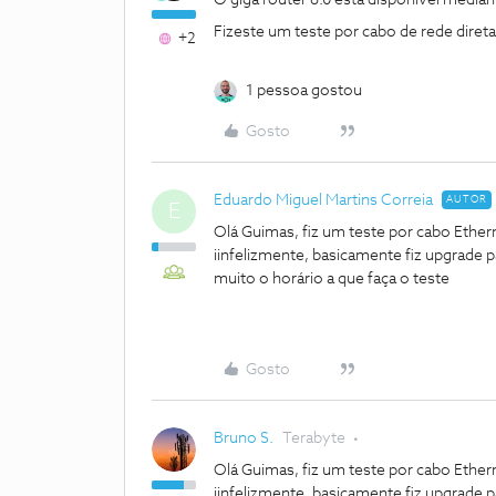
O giga router 6.0 está disponivel media
Fizeste um teste por cabo de rede diret
+2
1 pessoa gostou
Gosto
Eduardo Miguel Martins Correia
AUTOR
E
Olá Guimas, fiz um teste por cabo Ether
iinfelizmente, basicamente fiz upgrade
muito o horário a que faça o teste
Gosto
Bruno S.
Terabyte
Olá Guimas, fiz um teste por cabo Ether
iinfelizmente, basicamente fiz upgrade