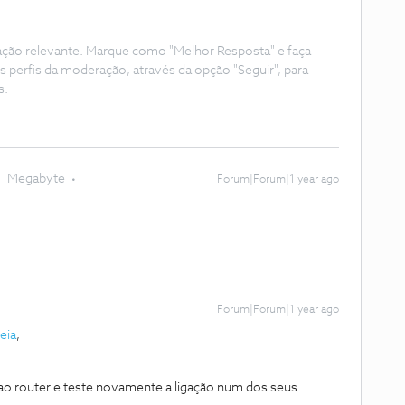
ação relevante. Marque como "Melhor Resposta" e faça
s perfis da moderação, através da opção "Seguir", para
s.
Megabyte
Forum|Forum|1 year ago
Forum|Forum|1 year ago
eia
,
 ao router e teste novamente a ligação num dos seus