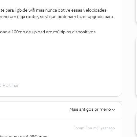
e para 1gb de wifi mas nunca obtive essas velocidades,
enho um giga router, será que poderiam fazer upgrade para
ad e 100mb de upload em múltiplos dispositivos
Partilhar
Mais antigos primeiro
Forum|Forum|1 year ago