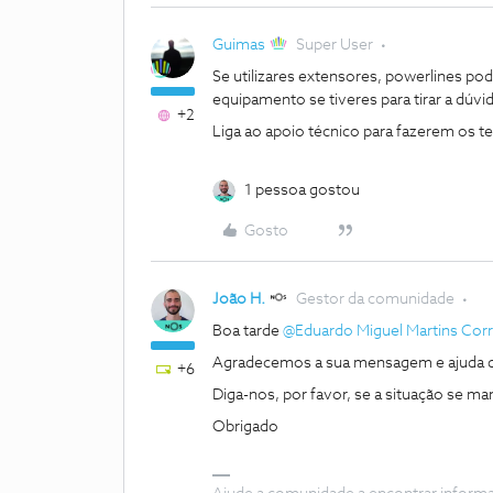
Guimas
Super User
Se utilizares extensores, powerlines po
equipamento se tiveres para tirar a dúv
+2
Liga ao apoio técnico para fazerem os t
1 pessoa gostou
Gosto
João H.
Gestor da comunidade
Boa tarde
@Eduardo Miguel Martins Corr
Agradecemos a sua mensagem e ajuda 
+6
Diga-nos, por favor, se a situação se m
Obrigado