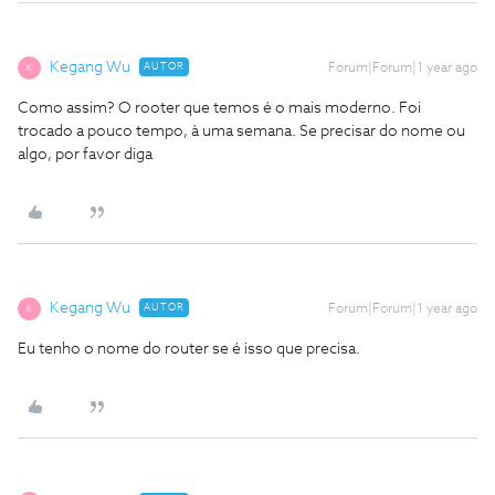
Kegang Wu
AUTOR
Forum|Forum|1 year ago
K
Como assim? O rooter que temos é o mais moderno. Foi
trocado a pouco tempo, à uma semana. Se precisar do nome ou
algo, por favor diga
Kegang Wu
AUTOR
Forum|Forum|1 year ago
K
Eu tenho o nome do router se é isso que precisa.