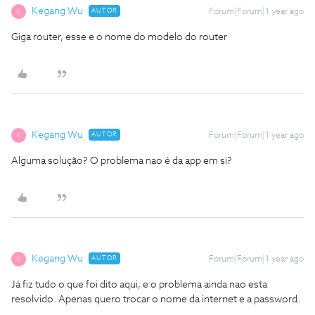
Kegang Wu
AUTOR
Forum|Forum|1 year ago
K
Giga router, esse e o nome do modelo do router
Kegang Wu
AUTOR
Forum|Forum|1 year ago
K
Alguma solução? O problema nao é da app em si?
Kegang Wu
AUTOR
Forum|Forum|1 year ago
K
Já fiz tudo o que foi dito aqui, e o problema ainda nao esta
resolvido. Apenas quero trocar o nome da internet e a password.