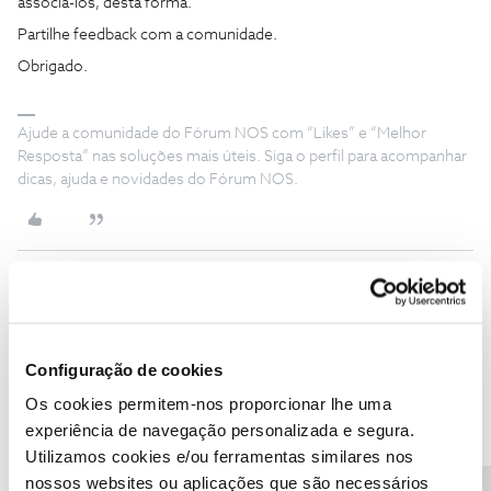
associá-los, desta forma.
Partilhe feedback com a comunidade.
Obrigado.
Ajude a comunidade do Fórum NOS com “Likes” e “Melhor
Resposta” nas soluções mais úteis. Siga o perfil para acompanhar
dicas, ajuda e novidades do Fórum NOS.
João H.
Forum|Forum|1 year ago
Boa tarde,
Configuração de cookies
Agradecemos a sua mensagem
@Kegang Wu
,
Os cookies permitem-nos proporcionar lhe uma
Sugerimos que tente fazer a configuração através da App NOS
experiência de navegação personalizada e segura.
NET:
Utilizamos cookies e/ou ferramentas similares nos
Diga-nos por favor, se conseguiu.
nossos websites ou aplicações que são necessários