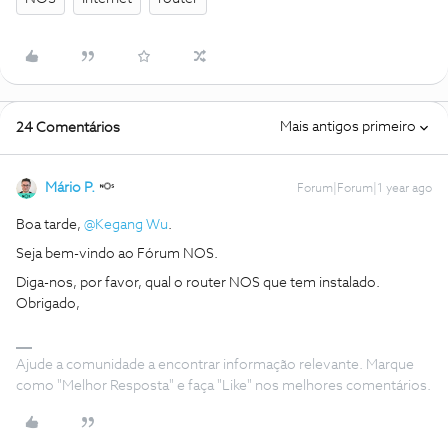
Mais antigos primeiro
24 Comentários
Mário P.
Forum|Forum|1 year ago
Boa tarde,
@Kegang Wu
.
Seja bem-vindo ao Fórum NOS.
Diga-nos, por favor, qual o router NOS que tem instalado.
Obrigado,
Ajude a comunidade a encontrar informação relevante. Marque
como "Melhor Resposta" e faça "Like" nos melhores comentários.