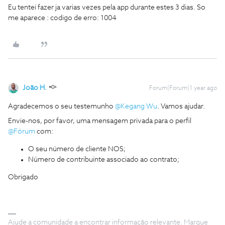
Eu tentei fazer ja varias vezes pela app durante estes 3 dias. So
me aparece : codigo de erro: 1004
João H.
Forum|Forum|1 year ago
Agradecemos o seu testemunho
@Kegang Wu
. Vamos ajudar.
Envie-nos, por favor, uma mensagem privada para o perfil
@Fórum
com:
O seu número de cliente NOS;
Número de contribuinte associado ao contrato;
Obrigado
Ajude a comunidade a encontrar informação relevante. Marque