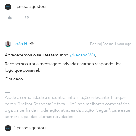
1 pessoa gostou
João H.
Forum|Forum|1 year ago
Agradecemos o seu testemunho
@Kegang Wu
,
Recebemos a sua mensagem privada e vamos responder-lhe
logo que possível.
Obrigado
Ajude a comunidade a encontrar informação relevante. Marque
como "Melhor Resposta" e faça "Like" nos melhores comentários.
Siga os perfis da moderação, através da opção "Seguir", para estar
sempre a par das ultimas novidades.
1 pessoa gostou