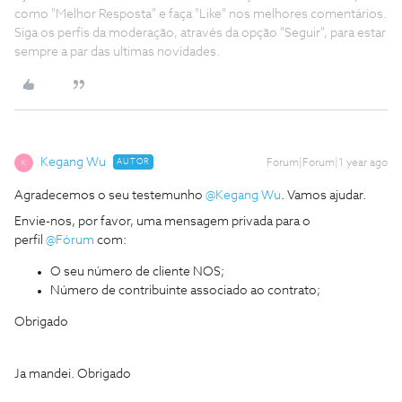
como "Melhor Resposta" e faça "Like" nos melhores comentários.
Siga os perfis da moderação, através da opção "Seguir", para estar
sempre a par das ultimas novidades.
Kegang Wu
AUTOR
Forum|Forum|1 year ago
K
Agradecemos o seu testemunho
@Kegang Wu
. Vamos ajudar.
Envie-nos, por favor, uma mensagem privada para o
perfil
@Fórum
com:
O seu número de cliente NOS;
Número de contribuinte associado ao contrato;
Obrigado
Ja mandei. Obrigado