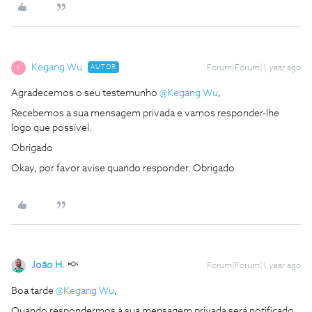
Kegang Wu
AUTOR
Forum|Forum|1 year ago
K
Agradecemos o seu testemunho
@Kegang Wu
,
Recebemos a sua mensagem privada e vamos responder-lhe
logo que possível.
Obrigado
Okay, por favor avise quando responder. Obrigado
João H.
Forum|Forum|1 year ago
Boa tarde
@Kegang Wu
,
Quando respondermos à sua mensagem privada será notificado