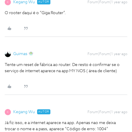
Kegang Wu
AUTOR
Forum|Forum|1 year ago
K
O rooter daqui é o “Giga Router”.
Guimas
Forum|Forum|1 year ago
Tente um reset de fábrica ao router. De resto é confirmar se o
serviço de internet aparece na app MY NOS ( área de cliente)
Kegang Wu
AUTOR
Forum|Forum|1 year ago
K
Já fiz isso, e a internet aparece na app. Apenas nao me deixa
trocar o nome e a pass, aparece “Código de erro: 1004”