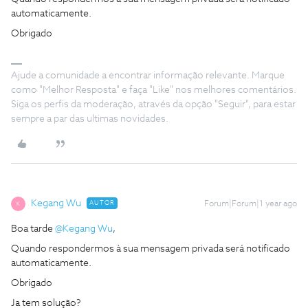
automaticamente.
Obrigado
Ajude a comunidade a encontrar informação relevante. Marque
como "Melhor Resposta" e faça "Like" nos melhores comentários.
Siga os perfis da moderação, através da opção "Seguir", para estar
sempre a par das ultimas novidades.
Kegang Wu
AUTOR
Forum|Forum|1 year ago
K
Boa tarde
@Kegang Wu
,
Quando respondermos à sua mensagem privada será notificado
automaticamente.
Obrigado
Ja tem solução?