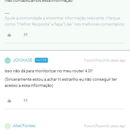
Não contabilizamos essa informação.
Ajude a comunidade a encontrar informação relevante. Marque
como "Melhor Resposta" e faça "Like" nos melhores comentários.
JONIXASE
AUTOR
Forum|Forum|6 years ago
J
Isso não dá para monitorizar no meu router 4.0?
(Sinceramente estou a achar N estranho eu não conseguir ter
acesso a essa informação)
Abel Fontes
Forum|Forum|6 years ago
A