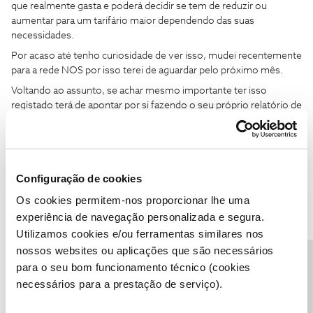
que realmente gasta e poderá decidir se tem de reduzir ou
aumentar para um tarifário maior dependendo das suas
necessidades.
Por acaso até tenho curiosidade de ver isso, mudei recentemente
para a rede NOS por isso terei de aguardar pelo próximo mês.
Voltando ao assunto, se achar mesmo importante ter isso
registado terá de apontar por si fazendo o seu próprio relatório de
controlo de gastos.
Configuração de cookies
Os cookies permitem-nos proporcionar lhe uma
experiência de navegação personalizada e segura.
Utilizamos cookies e/ou ferramentas similares nos
nossos websites ou aplicações que são necessários
Precisa de ajuda?
para o seu bom funcionamento técnico (cookies
JONIXASE
AUTOR
Forum|Forum|6 years ago
J
necessários para a prestação de serviço).
Boa noite Abel Fontes, obrigado pelas informações. Eu sei que