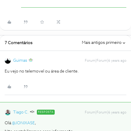
Mais antigos primeiro
7 Comentários
Guimas
Forum|Forum|6 years ago
Eu vejo no telemovel ou área de cliente.
Tiago C.
RESPOSTA
Forum|Forum|6 years ago
Olá
@JONIXASE
,