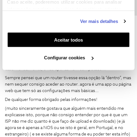
Caso aceite, poderemos utilizar cookies para analisar
dados móveis é fácil pois está associado a apenas um cartão (já
informação estatística (cookies de analítica), adaptar
agora, pelo menos o meu Xiaomi, posso configurá-lo para me
apresentar dados diários de tráfego móvel na barra superior que
este serviço às suas preferências e apresentar-lhe
Ver mais detalhes
está sempre vísivel..todos os dias consigo ver o que gastei).
funcionalidades (cookies de personalização e
Quanto ao tráfego que entra em minha casa, eu já tinha suposto
funcionalidade) e adaptar anúncios aos seus interesses
que o Windows teria algo que desse para ver isso, nem me dei ao
(cookies de publicidade personalizada). Pode gerir a
Aceitar todos
trabalho de ver se realmente existia porque eu tenho 2
utilização dos cookies clicando em "
Configurar
computadores, telemóveis que acedem diariamente por
Cookies
".
wireless, uma tomadas inteligentes, um tablet, umas câmeras
Configurar cookies
wireless..ou seja, eu quero medir o total que entra e sai de minha
casa mensalmente, e não apenas num computador..
Sempre pensei que um router tivesse essa opção lá “dentro”, mas
nem sequer consigo aceder ao router..agora é uma app ou página
web que tem só as configurações mais básicas…
De qualquer forma obrigado pelas informações!
(muito sinceramente gostava que alguém mais entendido me
explicasse isto, porque não consigo entender por que é que um
ISP não me diz quanto é que faço de upload e downloads) (e já
agora se é apenas a NOS ou se isto é geral, em Portugal, e no
estrangeiro) ( e se existe alguma forma de eu poder ter esta info)