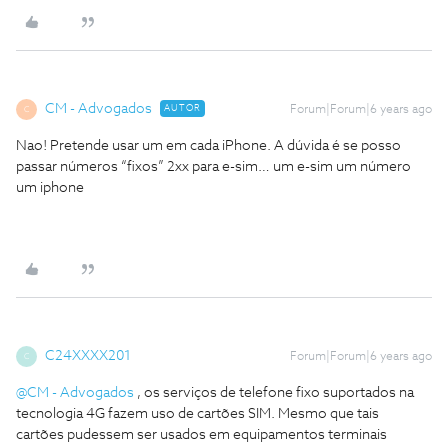
CM - Advogados
AUTOR
Forum|Forum|6 years ago
C
Nao! Pretende usar um em cada iPhone. A dúvida é se posso
passar números “fixos” 2xx para e-sim… um e-sim um número
um iphone
C24XXXX201
Forum|Forum|6 years ago
C
@CM - Advogados
, os serviços de telefone fixo suportados na
tecnologia 4G fazem uso de cartões SIM. Mesmo que tais
cartões pudessem ser usados em equipamentos terminais