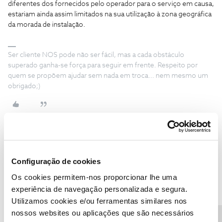
diferentes dos fornecidos pelo operador para o serviço em causa,
estariam ainda assim limitados na sua utilização à zona geográfica
da morada de instalação.
Ser cliente NOS pode não ser fácil, mas a cada obstáculo
superado ganha-se força para seguir em frente. Respeito por
quem se propõem ajudar sem nada em troca... nem mesmo um
obrigado;)
CM - Advogados
AUTOR
Forum|Forum|6 years ago
C
Configuração de cookies
Ou seja, se bem percebo, não pode haver e-sim com números
2xx… compreendido
Os cookies permitem-nos proporcionar lhe uma
experiência de navegação personalizada e segura.
Utilizamos cookies e/ou ferramentas similares nos
nossos websites ou aplicações que são necessários