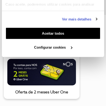
Caso aceite, poderemos utilizar cookies para analisar
informação estatística (cookies de analítica), adaptar
este serviço às suas preferências e apresentar-lhe
Ver mais detalhes
funcionalidades (cookies de personalização e
funcionalidade) e adaptar anúncios aos seus interesses
(cookies de publicidade personalizada). Pode gerir a
Aceitar todos
A poupança que COMBINA
utilização dos cookies clicando em "
Configurar
Cookies
".
Configurar cookies
Oferta de 2 meses Uber One