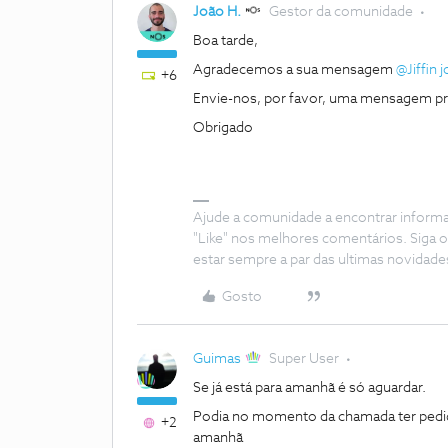
João H.
Gestor da comunidade
Boa tarde,
Agradecemos a sua mensagem ​
@Jiffin 
+6
Envie-nos, por favor, uma mensagem priva
Obrigado
Ajude a comunidade a encontrar inform
"Like" nos melhores comentários. Siga o
estar sempre a par das ultimas novidade
Gosto
Guimas
Super User
Se já está para amanhã é só aguardar.
Podia no momento da chamada ter pedido 
+2
amanhã