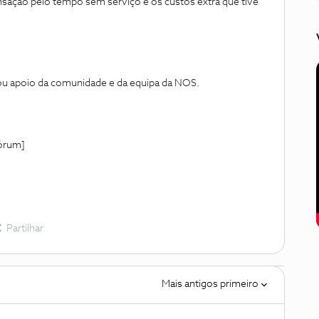
sação pelo tempo sem serviço e os custos extra que tive
ou apoio da comunidade e da equipa da NOS.
órum]
Partilhar
Mais antigos primeiro