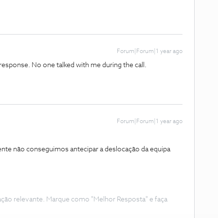
Forum|Forum|1 year ago
d response. No one talked with me during the call.
Forum|Forum|1 year ago
ente não conseguimos antecipar a deslocação da equipa
ação relevante. Marque como "Melhor Resposta" e faça