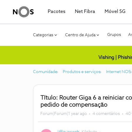
Pacotes
Net Fibra
Móvel 5G
Grupos
As
Categorias
Centro de Ajuda
Vishing | Phish
Comunidade
Produtos e serviços
Internet NOS
Título: Router Giga 6 a reiniciar
pedido de compensação
Forum|Forum|1 year ago
4 comentários
40 