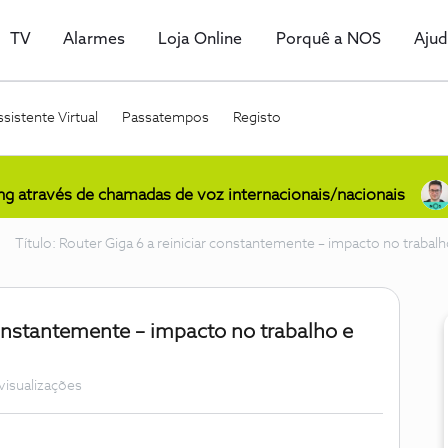
TV
Alarmes
Loja Online
Porquê a NOS
Aju
sistente Virtual
Passatempos
Registo
ing através de chamadas de voz internacionais/nacionais
Título: Router Giga 6 a reiniciar constantemente – impacto no trab
 constantemente – impacto no trabalho e
visualizações