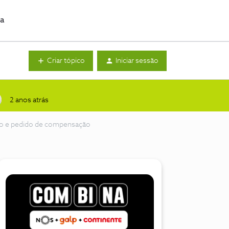
da
Criar tópico
Iniciar sessão
2 anos atrás
alho e pedido de compensação