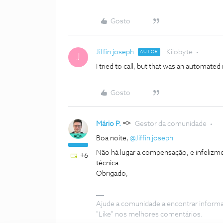
Gosto
Jiffin joseph
Kilobyte
AUTOR
J
I tried to call, but that was an automate
Gosto
Mário P.
Gestor da comunidade
Boa noite, ​
@Jiffin joseph
Não há lugar a compensação, e infelizm
+6
técnica.
Obrigado,
Ajude a comunidade a encontrar inform
"Like" nos melhores comentários.