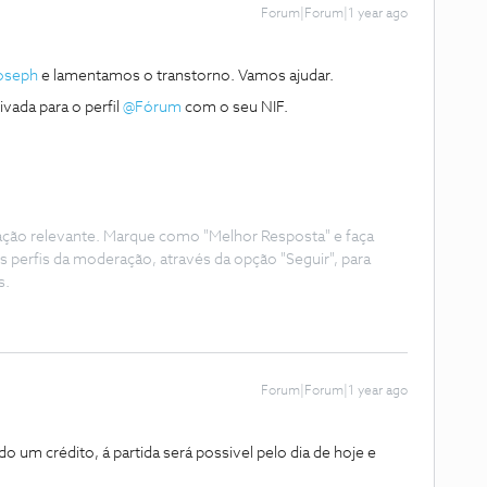
Forum|Forum|1 year ago
joseph
e lamentamos o transtorno. Vamos ajudar.
da para o perfil ​
@Fórum
com o seu NIF.
ação relevante. Marque como "Melhor Resposta" e faça
s perfis da moderação, através da opção "Seguir", para
s.
Forum|Forum|1 year ago
um crédito, á partida será possivel pelo dia de hoje e