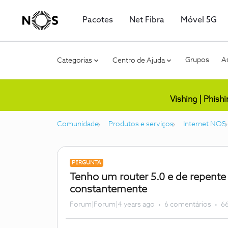
Pacotes
Net Fibra
Móvel 5G
Grupos
As
Categorias
Centro de Ajuda
Vishing | Phish
Comunidade
Produtos e serviços
Internet NOS
PERGUNTA
Tenho um router 5.0 e de repente
constantemente
Forum|Forum|4 years ago
6 comentários
66