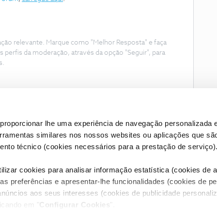
ação relevante. Marque como "Melhor Resposta" e faça
s perfis da moderação, através da opção "Seguir", para
s.
proporcionar lhe uma experiência de navegação personalizada e
erramentas similares nos nossos websites ou aplicações que sã
nto técnico (cookies necessários para a prestação de serviço)
lizar cookies para analisar informação estatística (cookies de an
as preferências e apresentar-lhe funcionalidades (cookies de p
Condições do Fórum NOS
Accessibility statement
anúncios aos seus interesses (cookies de publicidade personaliz
licando em "
Configurar Cookies
".
RIVACIDADE
CONFIGURAR COOKIES
QUALIDADE DE SERVIÇO