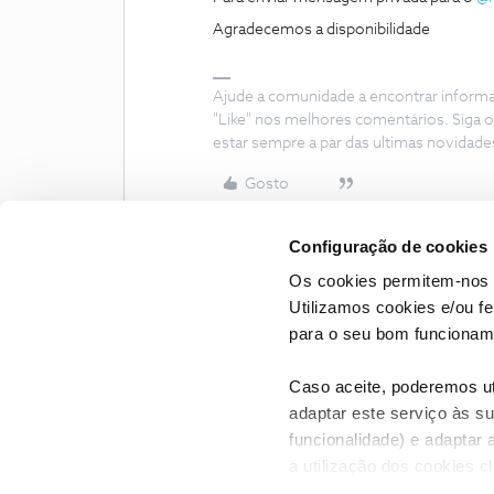
Agradecemos a disponibilidade
Ajude a comunidade a encontrar inform
"Like" nos melhores comentários. Siga o
estar sempre a par das ultimas novidade
Gosto
Configuração de cookies
Os cookies permitem-nos 
Utilizamos cookies e/ou f
para o seu bom funcioname
Caso aceite, poderemos uti
adaptar este serviço às su
funcionalidade) e adaptar 
a utilização dos cookies c
CONTACTOS
POLÍTICA DE P