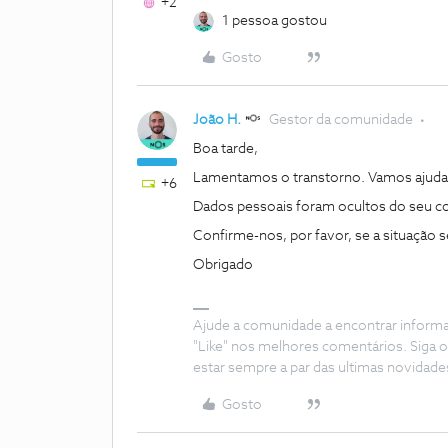
+2
1 pessoa gostou
Gosto
João H.
Gestor da comunidade
Boa tarde,
Lamentamos o transtorno. Vamos ajuda
+6
Dados pessoais foram ocultos do seu c
Confirme-nos, por favor, se a situação
Obrigado
Ajude a comunidade a encontrar inform
"Like" nos melhores comentários. Siga o
estar sempre a par das ultimas novidade
Gosto