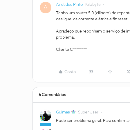
Aristides Pinto
Kilobyte
A
Tenho um router 5.0 (cilindro) de repen
desliguei da corrente elétrica e fiz reset.
Agradeço que reponham o serviço de int
problema.
Cliente C********
Gosto
6 Comentários
Guimas
Super User
Pode ser problema geral. Para confirmar