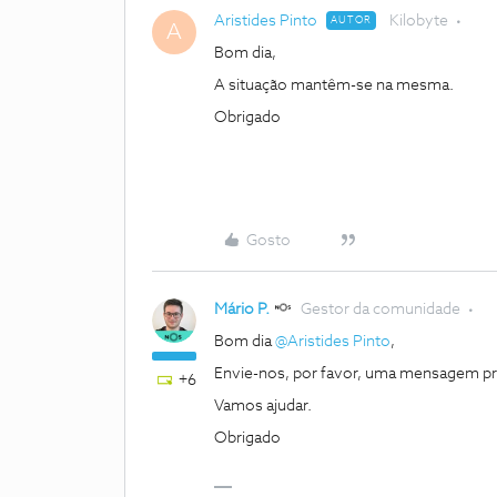
Aristides Pinto
Kilobyte
AUTOR
A
Bom dia,
A situação mantêm-se na mesma.
Obrigado
Gosto
Mário P.
Gestor da comunidade
Bom dia
@Aristides Pinto
,
Envie-nos, por favor, uma mensagem pri
+6
Vamos ajudar.
Obrigado