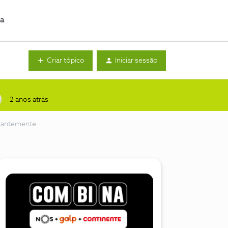
da
Criar tópico
Iniciar sessão
2 anos atrás
stantemente