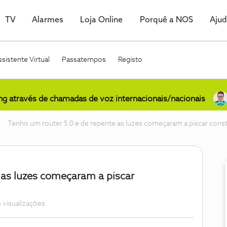
TV
Alarmes
Loja Online
Porquê a NOS
Aju
sistente Virtual
Passatempos
Registo
ing através de chamadas de voz internacionais/nacionais
Tenho um router 5.0 e de repente as luzes começaram a piscar con
 as luzes começaram a piscar
 visualizações