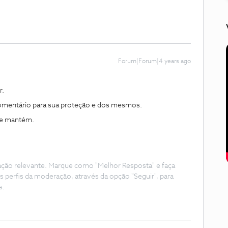
Forum|Forum|4 years ago
r.
omentário para sua proteção e dos mesmos.
 se mantém.
ação relevante. Marque como "Melhor Resposta" e faça
s perfis da moderação, através da opção "Seguir", para
s.