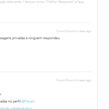
ação relevante. Marque como "Melhor Resposta" e faça
Forum|Forum|4 years ago
nsagens privadas e ninguém respondeu.
Forum|Forum|4 years ago
r.
das no perfil
@Fórum
.
Fórum
,
carregue aqui
.