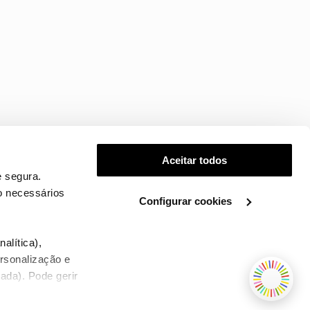
Aceitar todos
 segura.
o necessários
Configurar cookies
.
alítica),
ersonalização e
ada). Pode gerir
TERMOS E CONDIÇÕES
WHOLESALE