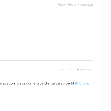
Forum|Forum|4 years ago
Forum|Forum|4 years ago
vada com o sue número de cliente para o perfil
@Fórum
.