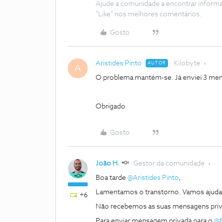
Ajude a comunidade a encontrar inform
"Like" nos melhores comentários.
Gosto
Aristides Pinto
Kilobyte
AUTOR
A
O problema mantém-se. Já enviei 3 me
Obrigado
Gosto
João H.
Gestor da comunidade
Boa tarde
@Aristides Pinto
,
Lamentamos o transtorno. Vamos ajuda
+6
Não recebemos as suas mensagens priva
Para enviar mensagem privada para o
@