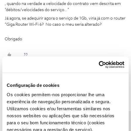
, quando na verdade a velocidade do contrato vem descrita em
“débitos/velocidades do serviço.. "
Já agora, se adequirir agora o serviço de 1Gb, viria já com o router
“Giga Router Wi-Fi 6? No caso o meu seria alterado?
Obrigado
Jorge C
Forum|Forum|1 year ago
Configuração de cookies
Agradeço a atenção ​
@Jorge C
e ​
@João H.
.
Os cookies permitem-nos proporcionar lhe uma
Pude confirmar que de facto o meu contrato era de 7 meses,e
experiência de navegação personalizada e segura.
não 24 meses, e de efectivamente 500mb. Mas aquando do
Utilizamos cookies e/ou ferramentas similares nos
pedido de serviço via telefónica, foi pedido 1Gb e não 500mb. O
nossos websites ou aplicações que são necessários
meu lapso na leitura do contrato foi na parte “inclui 1 Giga Router”
, quando na verdade a velocidade do contrato vem descrita em
para o seu bom funcionamento técnico (cookies
“débitos/velocidades do serviço.. "
necessários para a prestação de serviço).