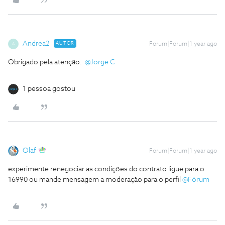
Andrea2
AUTOR
Forum|Forum|1 year ago
A
Obrigado pela atenção. ​
@Jorge C
1 pessoa gostou
Olaf
Forum|Forum|1 year ago
experimente renegociar as condições do contrato ligue para o
16990 ou mande mensagem a moderação para o perfil ​
@Fórum