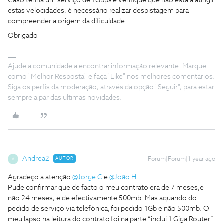
Caso tenha um serviço de 1Gbps e verifique que não está a atingir
estas velocidades, é necessário realizar despistagem para
compreender a origem da dificuldade.
Obrigado
Ajude a comunidade a encontrar informação relevante. Marque
como "Melhor Resposta" e faça "Like" nos melhores comentários.
Siga os perfis da moderação, através da opção "Seguir", para estar
sempre a par das ultimas novidades.
Andrea2
AUTOR
Forum|Forum|1 year ago
A
Agradeço a atenção ​
@Jorge C
e ​
@João H.
.
Pude confirmar que de facto o meu contrato era de 7 meses,e
não 24 meses, e de efectivamente 500mb. Mas aquando do
pedido de serviço via telefónica, foi pedido 1Gb e não 500mb. O
meu lapso na leitura do contrato foi na parte “inclui 1 Giga Router”