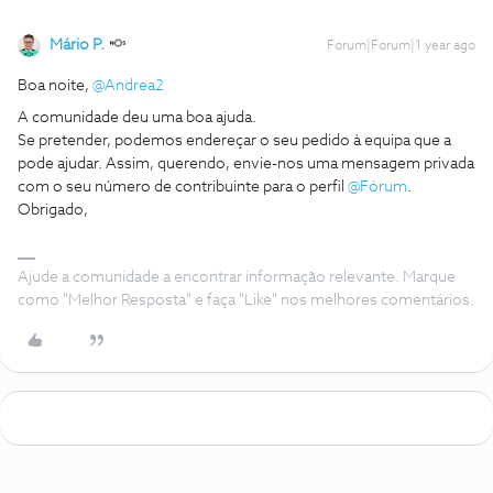
Mário P.
Forum|Forum|1 year ago
Boa noite, ​
@Andrea2
A comunidade deu uma boa ajuda.
Se pretender, podemos endereçar o seu pedido à equipa que a
pode ajudar. Assim, querendo, envie-nos uma mensagem privada
com o seu número de contribuinte para o perfil ​
@Fórum
.
Obrigado,
Ajude a comunidade a encontrar informação relevante. Marque
como "Melhor Resposta" e faça "Like" nos melhores comentários.