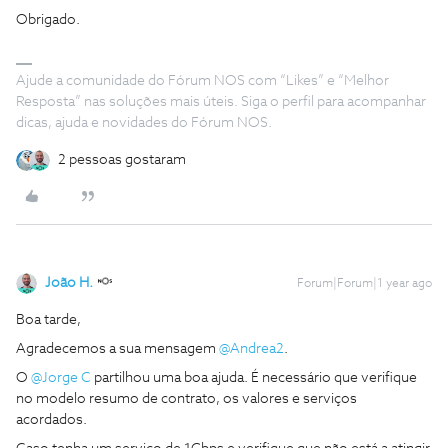
Obrigado.
Ajude a comunidade do Fórum NOS com “Likes” e “Melhor
Resposta” nas soluções mais úteis. Siga o perfil para acompanhar
dicas, ajuda e novidades do Fórum NOS.
2 pessoas gostaram
João H.
Forum|Forum|1 year ago
Boa tarde,
Agradecemos a sua mensagem ​
@Andrea2
.
O ​
@Jorge C
partilhou uma boa ajuda. É necessário que verifique
no modelo resumo de contrato, os valores e serviços
acordados.