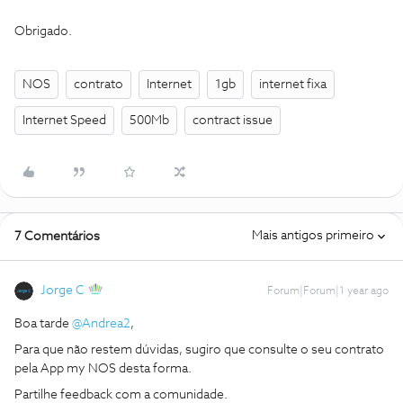
Obrigado.
NOS
contrato
Internet
1gb
internet fixa
Internet Speed
500Mb
contract issue
Mais antigos primeiro
7 Comentários
Jorge C
Forum|Forum|1 year ago
Boa tarde ​
@Andrea2
,
Para que não restem dúvidas, sugiro que consulte o seu contrato
pela App my NOS desta forma.
Partilhe feedback com a comunidade.