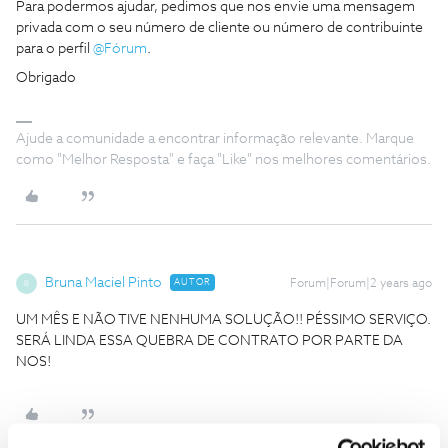
Para podermos ajudar, pedimos que nos envie uma mensagem
privada com o seu número de cliente ou número de contribuinte
para o perfil
@Fórum
.
Obrigado
Ajude a comunidade a encontrar informação relevante. Marque
como "Melhor Resposta" e faça "Like" nos melhores comentários.
Bruna Maciel Pinto
AUTOR
Forum|Forum|2 years ago
B
UM MÊS E NÃO TIVE NENHUMA SOLUÇÃO!! PÉSSIMO SERVIÇO.
SERÁ LINDA ESSA QUEBRA DE CONTRATO POR PARTE DA
NOS!