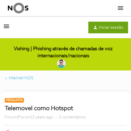
Menu
Iniciar sessão
Vishing | Phishing através de chamadas de voz
internacionais/nacionais
Internet NOS
PERGUNTA
Telemovel como Hotspot
Forum|Forum|3 years ago
3 comentários