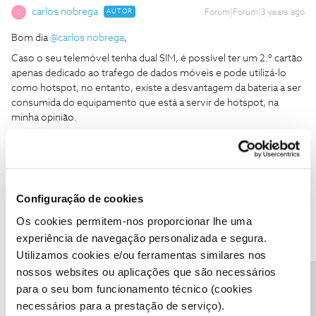
carlos nobrega
AUTOR
Forum|Forum|3 years ago
C
Bom dia
@carlos nobrega
,
Caso o seu telemóvel tenha dual SIM, é possível ter um 2.º cartão
apenas dedicado ao trafego de dados móveis e pode utilizá-lo
como hotspot, no entanto, existe a desvantagem da bateria a ser
consumida do equipamento que está a servir de hotspot, na
minha opinião.
Ao ter um equipamento para o efeito, existe uma maior
autonomia.
Obrigado
Obrigado, mas a minha duvida é sobre as velocidades de
Configuração de cookies
transmissão entre o telemovel e o hotspot...
Os cookies permitem-nos proporcionar lhe uma
experiência de navegação personalizada e segura.
Utilizamos cookies e/ou ferramentas similares nos
nossos websites ou aplicações que são necessários
Precisa de ajuda?
para o seu bom funcionamento técnico (cookies
Mário P.
Forum|Forum|3 years ago
necessários para a prestação de serviço).