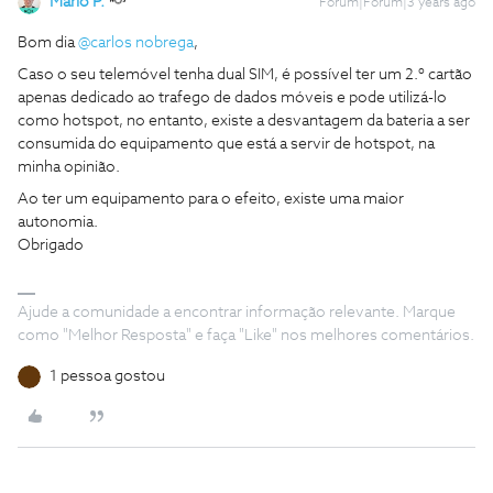
Mário P.
Forum|Forum|3 years ago
Bom dia
@carlos nobrega
,
Caso o seu telemóvel tenha dual SIM, é possível ter um 2.º cartão
apenas dedicado ao trafego de dados móveis e pode utilizá-lo
como hotspot, no entanto, existe a desvantagem da bateria a ser
consumida do equipamento que está a servir de hotspot, na
minha opinião.
Ao ter um equipamento para o efeito, existe uma maior
autonomia.
Obrigado
Ajude a comunidade a encontrar informação relevante. Marque
como "Melhor Resposta" e faça "Like" nos melhores comentários.
1 pessoa gostou