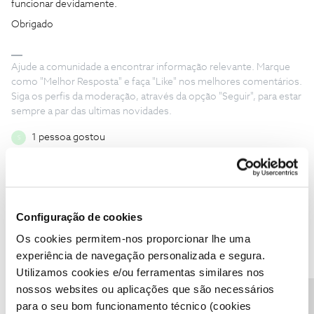
funcionar devidamente.
Obrigado
Ajude a comunidade a encontrar informação relevante. Marque
como "Melhor Resposta" e faça "Like" nos melhores comentários.
Siga os perfis da moderação, através da opção "Seguir", para estar
sempre a par das ultimas novidades.
1 pessoa gostou
S
Configuração de cookies
spalves
AUTOR
Forum|Forum|3 years ago
S
Os cookies permitem-nos proporcionar lhe uma
Sim depois de trocarem o pod voltou a normalidade. Obrigado
experiência de navegação personalizada e segura.
Utilizamos cookies e/ou ferramentas similares nos
nossos websites ou aplicações que são necessários
para o seu bom funcionamento técnico (cookies