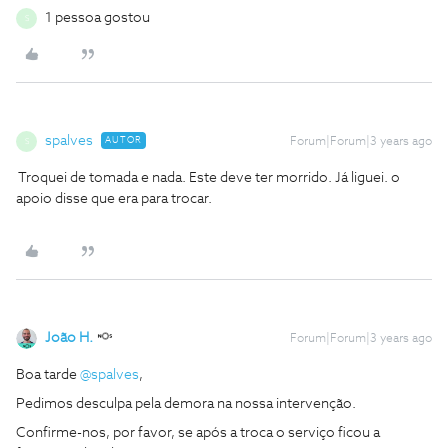
1 pessoa gostou
S
spalves
AUTOR
Forum|Forum|3 years ago
S
Troquei de tomada e nada. Este deve ter morrido. Já liguei. o
apoio disse que era para trocar.
João H.
Forum|Forum|3 years ago
Boa tarde
@spalves
,
Pedimos desculpa pela demora na nossa intervenção.
Confirme-nos, por favor, se após a troca o serviço ficou a