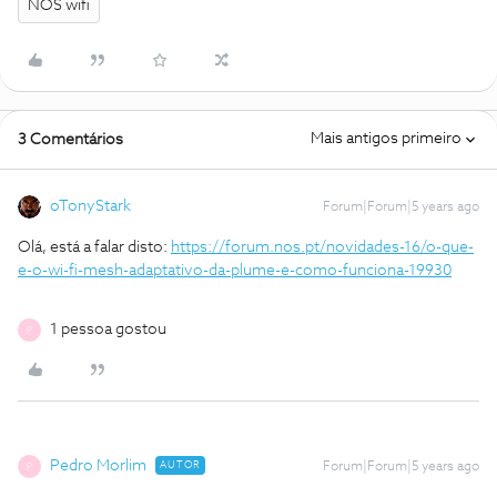
NOS wifi
Mais antigos primeiro
3 Comentários
oTonyStark
Forum|Forum|5 years ago
Olá, está a falar disto:
https://forum.nos.pt/novidades-16/o-que-
e-o-wi-fi-mesh-adaptativo-da-plume-e-como-funciona-19930
1 pessoa gostou
P
Pedro Morlim
AUTOR
Forum|Forum|5 years ago
P