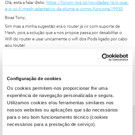
Olá, está a falar disto:
https://forum.nos.pt/novidades-16/o-que-
e-o-wi-fi-mesh-adaptativo-da-plume-e-como-funciona-19930
Boas Tony,
Sim mas a minha sugestão era o router já vir com suporte de
Mesh, pois a solução que a nos propoe passa por desabilitar o
Wifi do router e usar unicamente o wifi dos Pods ligado por cabo
aou router.
Se o router já tivesse essa funcionalidade, iria reduzir o numero
de repetidores necessário e permitir aos clientes um maior leque
de escolha de modelos/fabricantes.
Configuração de cookies
Cpts.
Os cookies permitem-nos proporcionar lhe uma
experiência de navegação personalizada e segura.
Utilizamos cookies e/ou ferramentas similares nos
nossos websites ou aplicações que são necessários
Precisa de ajuda?
para o seu bom funcionamento técnico (cookies
necessários para a prestação de serviço).
Inês B.
Forum|Forum|5 years ago