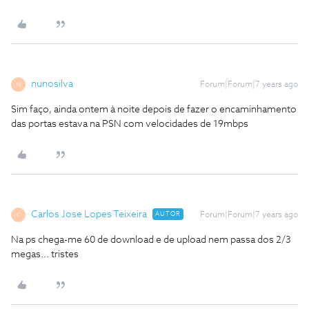
nunosilva
Forum|Forum|7 years ago
N
Sim faço, ainda ontem à noite depois de fazer o encaminhamento
das portas estava na PSN com velocidades de 19mbps
Carlos Jose Lopes Teixeira
AUTOR
Forum|Forum|7 years ago
C
Na ps chega-me 60 de download e de upload nem passa dos 2/3
megas... tristes