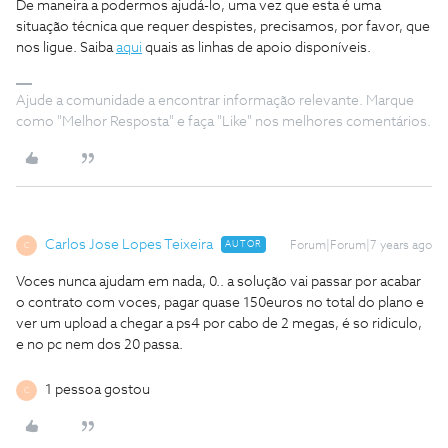
De maneira a podermos ajudá-lo, uma vez que esta é uma
situação técnica que requer despistes, precisamos, por favor, que
nos ligue. Saiba
aqui
quais as linhas de apoio disponíveis.
Ajude a comunidade a encontrar informação relevante. Marque
como "Melhor Resposta" e faça "Like" nos melhores comentários.
Carlos Jose Lopes Teixeira
AUTOR
Forum|Forum|7 years ago
C
Voces nunca ajudam em nada, 0.. a solução vai passar por acabar
o contrato com voces, pagar quase 150euros no total do plano e
ver um upload a chegar a ps4 por cabo de 2 megas, é so ridiculo,
e no pc nem dos 20 passa.
1 pessoa gostou
C