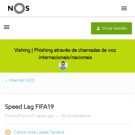
Menu
Iniciar sessão
Vishing | Phishing através de chamadas de voz
internacionais/nacionais
Internet NOS
Speed Lag FIFA19
Forum|Forum|7 years ago
18 comentários
Carlos Jose Lopes Teixeira
C