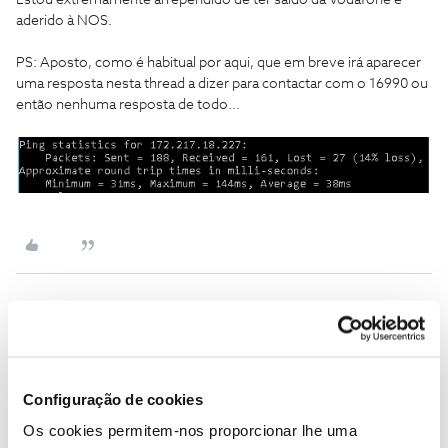
Estou extremamente arrependido de ter saido da Vodafone e
aderido à NOS.
PS: Aposto, como é habitual por aqui, que em breve irá aparecer
uma resposta nesta thread a dizer para contactar com o 16990 ou
então nenhuma resposta de todo...
nunosilva
Forum|Forum|7 years ago
N
E que velocidades de download quando faz o teste de velocidade
na PSN?
Configuração de cookies
Os cookies permitem-nos proporcionar lhe uma