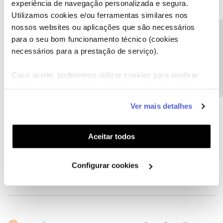
experiência de navegação personalizada e segura.
Utilizamos cookies e/ou ferramentas similares nos
nossos websites ou aplicações que são necessários
Precisa de ajuda?
nunosilva
Forum|Forum|7 years ago
para o seu bom funcionamento técnico (cookies
N
necessários para a prestação de serviço).
Alguém ja experimentou o encaminhamento de portas?
Caso aceite, poderemos utilizar cookies para analisar
informação estatística (cookies de analítica), adaptar
este serviço às suas preferências e apresentar-lhe
Ver mais detalhes
funcionalidades (cookies de personalização e
DanielS
Forum|Forum|7 years ago
funcionalidade) e adaptar anúncios aos seus interesses
D
(cookies de publicidade personalizada). Pode gerir a
Aceitar todos
Daqui a umas semanas aparece a resposta fantástica da
utilização dos cookies clicando em "
Configurar
moderação como a melhor resposta.
Cookies
".
lol
Configurar cookies