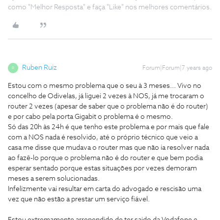
como "Melhor Resposta" e faça "Like" nos melhores comentários.
Ruben Ruiz
Forum|Forum|7 years ago
R
Estou com o mesmo problema que o seu à 3 meses... Vivo no
concelho de Odivelas, já liguei 2 vezes à NOS, já me trocaram o
router 2 vezes (apesar de saber que o problema não é do router)
e por cabo pela porta Gigabit o problema é o mesmo.
Só das 20h às 24h é que tenho este problema e por mais que fale
com a NOS nada é resolvido, até o próprio técnico que veio a
casa me disse que mudava o router mas que não ia resolver nada
ao fazê-lo porque o problema não é do router e que bem podia
esperar sentado porque estas situações por vezes demoram
meses a serem solucionadas.
Infelizmente vai resultar em carta do advogado e rescisão uma
vez que não estão a prestar um serviço fiável.