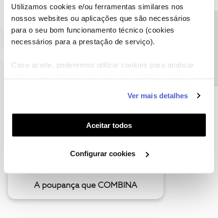
sempre a par das ultimas novidades.
Utilizamos cookies e/ou ferramentas similares nos
nossos websites ou aplicações que são necessários
Precisa de ajuda?
para o seu bom funcionamento técnico (cookies
necessários para a prestação de serviço).
Caso aceite, poderemos utilizar cookies para analisar
informação estatística (cookies de analítica), adaptar
este serviço às suas preferências e apresentar-lhe
Ver mais detalhes
funcionalidades (cookies de personalização e
funcionalidade) e adaptar anúncios aos seus interesses
(cookies de publicidade personalizada). Pode gerir a
Aceitar todos
utilização dos cookies clicando em "
Configurar
Cookies
".
Configurar cookies
A poupança que COMBINA