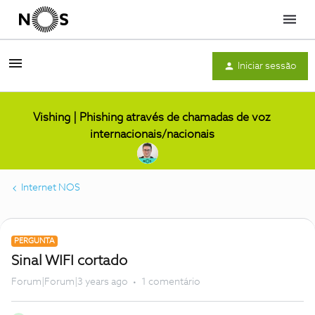
Menu
Iniciar sessão
Vishing | Phishing através de chamadas de voz
internacionais/nacionais
Internet NOS
PERGUNTA
Sinal WIFI cortado
Forum|Forum|3 years ago
1 comentário