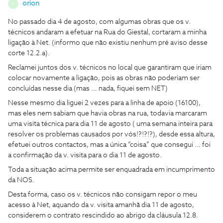
orion
O
No passado dia 4 de agosto, com algumas obras que os v.
técnicos andaram a efetuar na Rua do Giestal, cortaram a minha
ligação à Net. (informo que não existiu nenhum pré aviso desse
corte 12.2.a).
Reclamei juntos dos v. técnicos no local que garantiram que iriam
colocar novamente a ligação, pois as obras não poderiam ser
concluídas nesse dia (mas … nada, fiquei sem NET)
Nesse mesmo dia liguei 2 vezes para a linha de apoio (16100),
mas eles nem sabiam que havia obras na rua, todavia marcaram
uma visita técnica para dia 11 de agosto ( uma semana inteira para
resolver os problemas causados por vós!?!?!?), desde essa altura,
efetuei outros contactos, mas a única “coisa” que consegui … foi
a confirmação da v. visita para o dia 11 de agosto.
Toda a situação acima permite ser enquadrada em incumprimento
da NOS.
Desta forma, caso os v. técnicos não consigam repor o meu
acesso à Net, aquando da v. visita amanhã dia 11 de agosto,
considerem o contrato rescindido ao abrigo da cláusula 12.8.