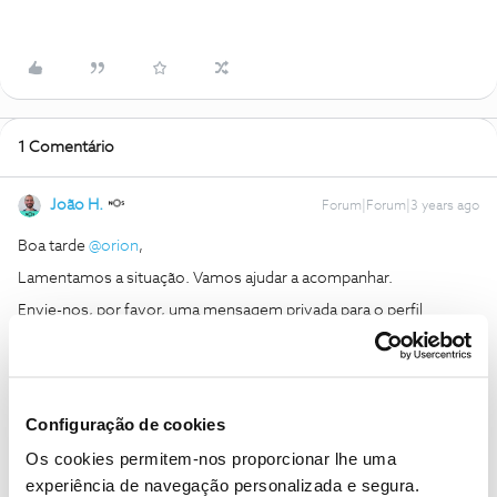
1 Comentário
João H.
Forum|Forum|3 years ago
Boa tarde
@orion
,
Lamentamos a situação. Vamos ajudar a acompanhar.
Envie-nos, por favor, uma mensagem privada para o perfil
@Fórum
acompanhada do seu número de cliente.
Obrigado
Configuração de cookies
Ajude a comunidade a encontrar informação relevante. Marque
Os cookies permitem-nos proporcionar lhe uma
como "Melhor Resposta" e faça "Like" nos melhores comentários.
Siga os perfis da moderação, através da opção "Seguir", para estar
experiência de navegação personalizada e segura.