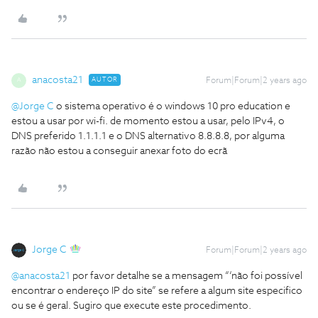
anacosta21
AUTOR
Forum|Forum|2 years ago
A
@Jorge C
o sistema operativo é o windows 10 pro education e
estou a usar por wi-fi. de momento estou a usar, pelo IPv4, o
DNS preferido 1.1.1.1 e o DNS alternativo 8.8.8.8, por alguma
razão não estou a conseguir anexar foto do ecrã
Jorge C
Forum|Forum|2 years ago
@anacosta21
por favor detalhe se a mensagem “‘não foi possível
encontrar o endereço IP do site” se refere a algum site especifico
ou se é geral. Sugiro que execute este procedimento.