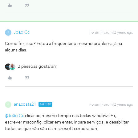
João Cc
Forum|Forum|2 years ago
J
Como fez isso? Estou a frequentar o mesmo problema já há
alguns dias.
2 pessoas gostaram
anacosta21
AUTOR
Forum|Forum|2 years ago
A
@João Cc
clicar ao mesmo tempo nas teclas windows + r,
escrever msconfig, clicar em enter, ir para serviços, e desabilitar
todos os que não são da microsoft corporation.