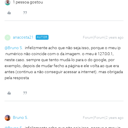
1 pessoa gostou
anacosta21
AUTOR
Forum|Forum|2 years ago
A
@Bruno S.
infelizmente acho que não seja isso, porque o meu ip
numérico não coincide com o da imagem. o meu é 127.0.0.1,
neste caso. sempre que tento mudá-lo para o do google, por
exemplo, depois de mudar fecho a página e ele volta ao que era
antes (continuo a não conseguir acessar a internet). mas obrigada
pela resposta
Bruno S.
Forum|Forum|2 years ago