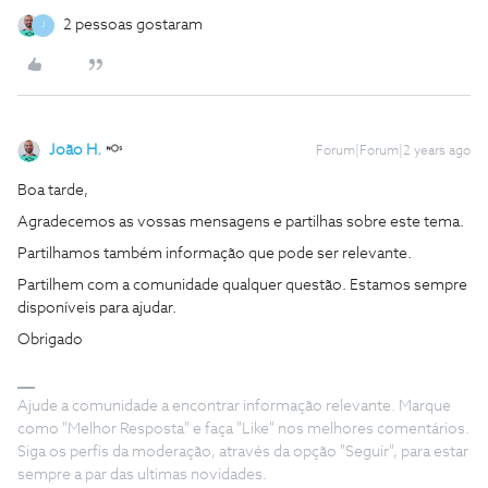
2 pessoas gostaram
J
João H.
Forum|Forum|2 years ago
Boa tarde,
Agradecemos as vossas mensagens e partilhas sobre este tema.
Partilhamos também informação que pode ser relevante.
Partilhem com a comunidade qualquer questão. Estamos sempre
disponíveis para ajudar.
Obrigado
Ajude a comunidade a encontrar informação relevante. Marque
como "Melhor Resposta" e faça "Like" nos melhores comentários.
Siga os perfis da moderação, através da opção "Seguir", para estar
sempre a par das ultimas novidades.