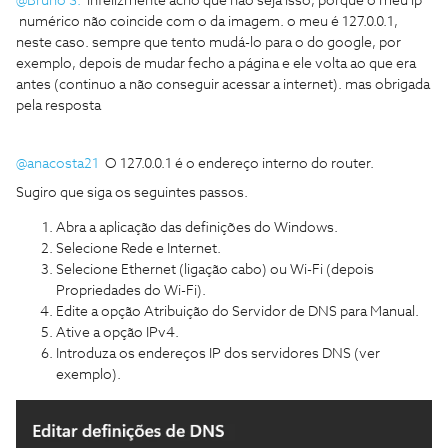
@Bruno S.
infelizmente acho que não seja isso, porque o meu ip
numérico não coincide com o da imagem. o meu é 127.0.0.1,
neste caso. sempre que tento mudá-lo para o do google, por
exemplo, depois de mudar fecho a página e ele volta ao que era
antes (continuo a não conseguir acessar a internet). mas obrigada
pela resposta
@anacosta21
O 127.0.0.1 é o endereço interno do router.
Sugiro que siga os seguintes passos.
Abra a aplicação das definições do Windows.
Selecione Rede e Internet.
Selecione Ethernet (ligação cabo) ou Wi-Fi (depois
Propriedades do Wi-Fi).
Edite a opção Atribuição do Servidor de DNS para Manual.
Ative a opção IPv4.
Introduza os endereços IP dos servidores DNS (ver
exemplo).