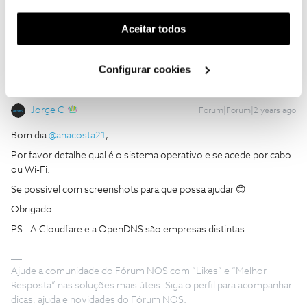
@Bruno S.
ja tinha feito isso algumas vezes, a internet continua a
funcionalidade) e adaptar anúncios aos seus interesses
não funcionar
(cookies de publicidade personalizada). Pode gerir a
Aceitar todos
utilização dos cookies clicando em "
Configurar
Cookies
".
Configurar cookies
Jorge C
Forum|Forum|2 years ago
Bom dia
@anacosta21
,
Por favor detalhe qual é o sistema operativo e se acede por cabo
ou Wi-Fi.
Se possível com screenshots para que possa ajudar 😊
Obrigado.
PS - A Cloudfare e a OpenDNS são empresas distintas.
Ajude a comunidade do Fórum NOS com “Likes” e “Melhor
Resposta” nas soluções mais úteis. Siga o perfil para acompanhar
dicas, ajuda e novidades do Fórum NOS.