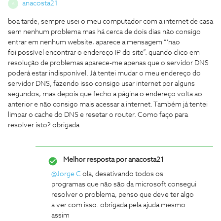
anacosta21
A
boa tarde, sempre usei o meu computador com a internet de casa
sem nenhum problema mas há cerca de dois dias não consigo
entrar em nenhum website, aparece a mensagem “‘nao
foi possível encontrar o endereço IP do site”. quando clico em
resolução de problemas aparece-me apenas que o servidor DNS
poderá estar indisponível. Já tentei mudar o meu endereço do
servidor DNS, fazendo isso consigo usar internet por alguns
segundos, mas depois que fecho a página o endereço volta ao
anterior e não consigo mais acessar a internet. Também já tentei
limpar o cache do DNS e resetar o router. Como faço para
resolver isto? obrigada
Melhor resposta por
anacosta21
@Jorge C
ola, desativando todos os
programas que não são da microsoft consegui
resolver o problema, penso que deve ter algo
a ver com isso. obrigada pela ajuda mesmo
assim