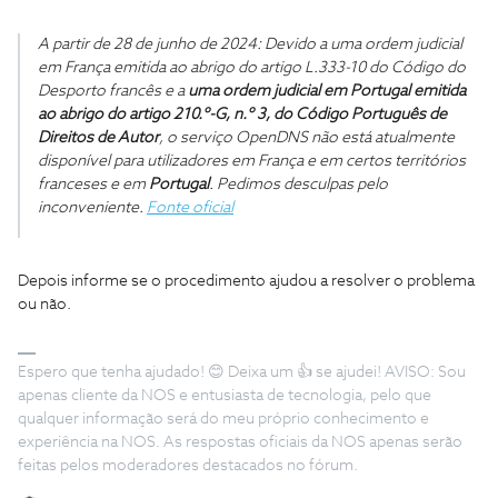
A partir de 28 de junho de 2024: Devido a uma ordem judicial
em França emitida ao abrigo do artigo L.333-10 do Código do
Desporto francês e a
uma ordem judicial em Portugal emitida
ao abrigo do artigo 210.º-G, n.º 3, do Código Português de
Direitos de Autor
, o serviço OpenDNS não está atualmente
disponível para utilizadores em França e em certos territórios
franceses e em
Portugal
. Pedimos desculpas pelo
inconveniente.
Fonte oficial
Depois informe se o procedimento ajudou a resolver o problema
ou não.
Espero que tenha ajudado! 😊 Deixa um 👍 se ajudei! AVISO: Sou
apenas cliente da NOS e entusiasta de tecnologia, pelo que
qualquer informação será do meu próprio conhecimento e
experiência na NOS. As respostas oficiais da NOS apenas serão
feitas pelos moderadores destacados no fórum.