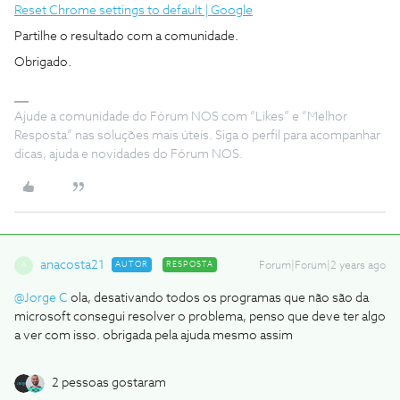
Reset Chrome settings to default | Google
Partilhe o resultado com a comunidade.
Obrigado.
Ajude a comunidade do Fórum NOS com “Likes” e “Melhor
Resposta” nas soluções mais úteis. Siga o perfil para acompanhar
dicas, ajuda e novidades do Fórum NOS.
anacosta21
AUTOR
RESPOSTA
Forum|Forum|2 years ago
A
@Jorge C
ola, desativando todos os programas que não são da
microsoft consegui resolver o problema, penso que deve ter algo
a ver com isso. obrigada pela ajuda mesmo assim
2 pessoas gostaram