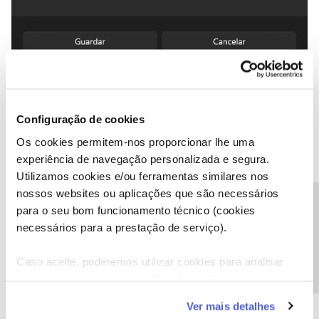
Exemplo de configuração.
Configuração de cookies
Os cookies permitem-nos proporcionar lhe uma
Espero que tenha ajudado! 😊 Deixa um 👍 se ajudei! AVISO: Sou
experiência de navegação personalizada e segura.
apenas cliente da NOS e entusiasta de tecnologia, pelo que
Utilizamos cookies e/ou ferramentas similares nos
qualquer informação será do meu próprio conhecimento e
experiência na NOS. As respostas oficiais da NOS apenas serão
nossos websites ou aplicações que são necessários
Precisa de ajuda?
feitas pelos moderadores destacados no fórum.
para o seu bom funcionamento técnico (cookies
necessários para a prestação de serviço).
Caso aceite, poderemos utilizar cookies para analisar
informação estatística (cookies de analítica), adaptar
anacosta21
este serviço às suas preferências e apresentar-lhe
AUTOR
Forum|Forum|2 years ago
A
Ver mais detalhes
funcionalidades (cookies de personalização e