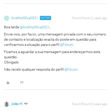
AvelinoSilva2021
AUTOR
Forum|Forum|2 years ago
A
Boa tarde
@AvelinoSilva2021
,
Envie-nos, por favor, uma mensagem privada com o seu número
de contacto e localização exacta do poste em questão para
verificarmos a situação para o perfil
@Fórum
.
Ficamos a aguardar a sua mensagem para endereçarmos esta
questão.
Obrigado
Não recebi qualquer resposta do perfil
@Fórum
João H.
Forum|Forum|2 years ago