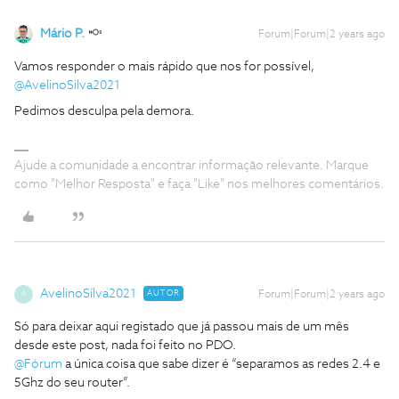
Mário P.
Forum|Forum|2 years ago
Vamos responder o mais rápido que nos for possível,
@AvelinoSilva2021
Pedimos desculpa pela demora.
Ajude a comunidade a encontrar informação relevante. Marque
como "Melhor Resposta" e faça "Like" nos melhores comentários.
AvelinoSilva2021
AUTOR
Forum|Forum|2 years ago
A
Só para deixar aqui registado que já passou mais de um mês
desde este post, nada foi feito no PDO.
@Fórum
a única coisa que sabe dizer é “separamos as redes 2.4 e
5Ghz do seu router”.