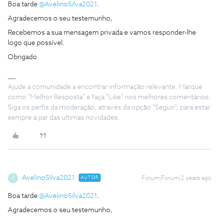
Boa tarde
@AvelinoSilva2021
.
Agradecemos o seu testemunho,
Recebemos a sua mensagem privada e vamos responder-lhe
logo que possível.
Obrigado
Ajude a comunidade a encontrar informação relevante. Marque
como "Melhor Resposta" e faça "Like" nos melhores comentários.
Siga os perfis da moderação, através da opção "Seguir", para estar
sempre a par das ultimas novidades.
AvelinoSilva2021
AUTOR
Forum|Forum|2 years ago
A
Boa tarde
@AvelinoSilva2021
.
Agradecemos o seu testemunho,