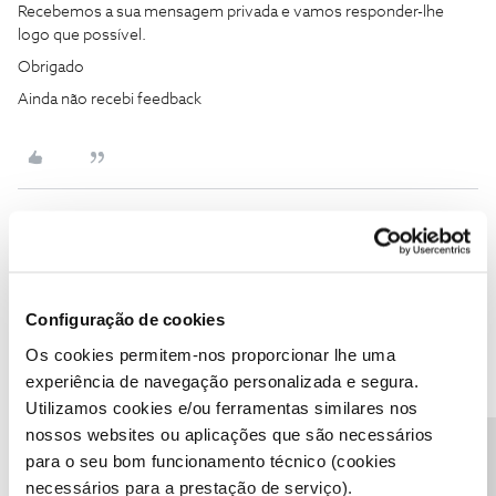
Recebemos a sua mensagem privada e vamos responder-lhe
logo que possível.
Obrigado
Ainda não recebi feedback
João H.
Forum|Forum|2 years ago
Boa tarde
@AvelinoSilva2021
,
Configuração de cookies
Pedimos desculpa pela demora na resposta.
Os cookies permitem-nos proporcionar lhe uma
Recebemos a sua mensagem privada e vamos responder-lhe
experiência de navegação personalizada e segura.
logo que possível, pelo que pedimos, por favor, que aguarde.
Utilizamos cookies e/ou ferramentas similares nos
Obrigado
nossos websites ou aplicações que são necessários
para o seu bom funcionamento técnico (cookies
Ajude a comunidade a encontrar informação relevante. Marque
necessários para a prestação de serviço).