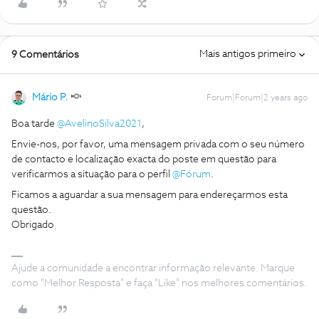
Mais antigos primeiro
9 Comentários
Mário P.
Forum|Forum|2 years ago
Boa tarde
@AvelinoSilva2021
,
Envie-nos, por favor, uma mensagem privada com o seu número
de contacto e localização exacta do poste em questão para
verificarmos a situação para o perfil
@Fórum
.
Ficamos a aguardar a sua mensagem para endereçarmos esta
questão.
Obrigado
Ajude a comunidade a encontrar informação relevante. Marque
como "Melhor Resposta" e faça "Like" nos melhores comentários.