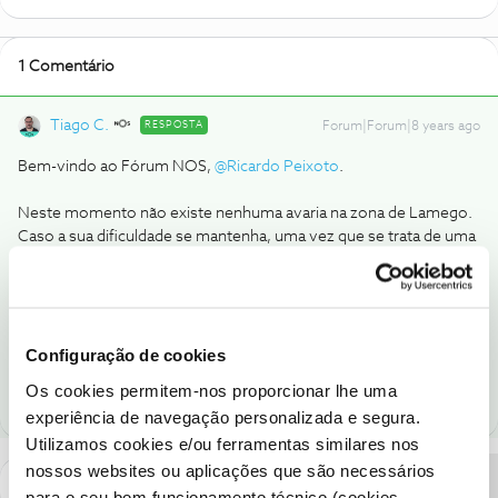
1 Comentário
Tiago C.
RESPOSTA
Forum|Forum|8 years ago
Bem-vindo ao Fórum NOS,
@Ricardo Peixoto
.
Neste momento não existe nenhuma avaria na zona de Lamego.
Caso a sua dificuldade se mantenha, uma vez que se trata de uma
situação específica do serviço, pedimos que nos ligue, por favor.
Conheça
aqui
as linhas de apoio disponíveis.
Ajude a comunidade a encontrar informação relevante. Marque
Configuração de cookies
como "Melhor Resposta" e faça "Like" nos melhores comentários.
Os cookies permitem-nos proporcionar lhe uma
experiência de navegação personalizada e segura.
Utilizamos cookies e/ou ferramentas similares nos
nossos websites ou aplicações que são necessários
para o seu bom funcionamento técnico (cookies