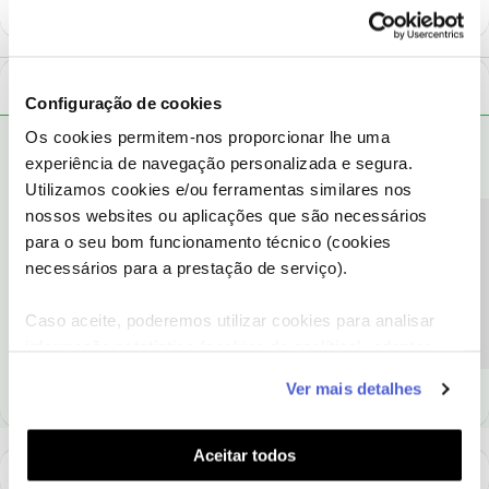
1 Comentário
Configuração de cookies
Os cookies permitem-nos proporcionar lhe uma
Tiago C.
RESPOSTA
Forum|Forum|8 years ago
experiência de navegação personalizada e segura.
Bem-vindo à comunidade,
@JOAO SIMAO
.
Utilizamos cookies e/ou ferramentas similares nos
nossos websites ou aplicações que são necessários
Queremos ajudar, contudo uma vez que se trata de uma situação
Precisa de ajuda?
para o seu bom funcionamento técnico (cookies
específica do seu serviço, pedimos que nos ligue para fazermos
necessários para a prestação de serviço).
alguns despistes técnicos. Saiba
aqui
para onde ligar.
Caso aceite, poderemos utilizar cookies para analisar
Ajude a comunidade a encontrar informação relevante. Marque
informação estatística (cookies de analítica), adaptar
como "Melhor Resposta" e faça "Like" nos melhores comentários.
este serviço às suas preferências e apresentar-lhe
Ver mais detalhes
funcionalidades (cookies de personalização e
funcionalidade) e adaptar anúncios aos seus interesses
(cookies de publicidade personalizada). Pode gerir a
Aceitar todos
utilização dos cookies clicando em "
Configurar