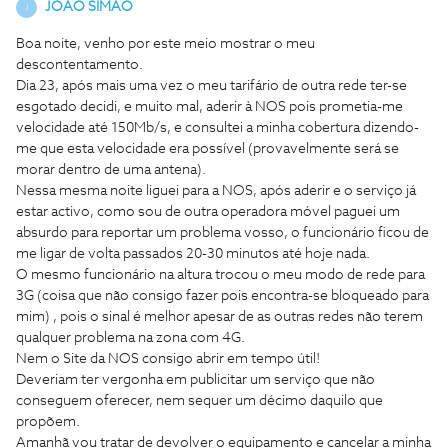
JOAO SIMAO
J
Boa noite, venho por este meio mostrar o meu
descontentamento.
Dia 23, após mais uma vez o meu tarifário de outra rede ter-se
esgotado decidi, e muito mal, aderir à NOS pois prometia-me
velocidade até 150Mb/s, e consultei a minha cobertura dizendo-
me que esta velocidade era possível (provavelmente será se
morar dentro de uma antena).
Nessa mesma noite liguei para a NOS, após aderir e o serviço já
estar activo, como sou de outra operadora móvel paguei um
absurdo para reportar um problema vosso, o funcionário ficou de
me ligar de volta passados 20-30 minutos até hoje nada.
O mesmo funcionário na altura trocou o meu modo de rede para
3G (coisa que não consigo fazer pois encontra-se bloqueado para
mim) , pois o sinal é melhor apesar de as outras redes não terem
qualquer problema na zona com 4G.
Nem o Site da NOS consigo abrir em tempo útil!
Deveriam ter vergonha em publicitar um serviço que não
conseguem oferecer, nem sequer um décimo daquilo que
propõem.
Amanhã vou tratar de devolver o equipamento e cancelar a minha