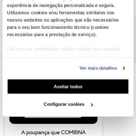
experiência de navegação personalizada e segura.
Utilizamos cookies e/ou ferramentas similares nos
Ajude a comunidade a encontrar informação relevante. Marque
como "Melhor Resposta" e faça "Like" nos melhores comentários.
nossos websites ou aplicações que são necessários
Precisa de ajuda?
para o seu bom funcionamento técnico (cookies
necessários para a prestação de serviço).
Caso aceite, poderemos utilizar cookies para analisar
informação estatística (cookies de analítica), adaptar
este serviço às suas preferências e apresentar-lhe
Ver mais detalhes
funcionalidades (cookies de personalização e
funcionalidade) e adaptar anúncios aos seus interesses
(cookies de publicidade personalizada). Pode gerir a
Aceitar todos
utilização dos cookies clicando em "
Configurar
Cookies
".
Configurar cookies
A poupança que COMBINA