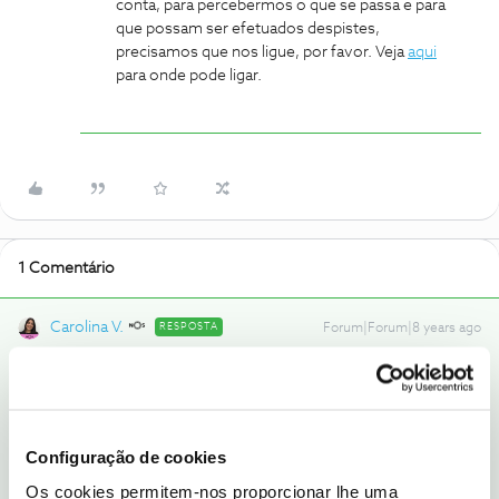
conta, para percebermos o que se passa e para
que possam ser efetuados despistes,
precisamos que nos ligue, por favor. Veja
aqui
para onde pode ligar.
1 Comentário
Carolina V.
RESPOSTA
Forum|Forum|8 years ago
Olá,
@kk2r5
, bem-vindo ao Fórum NOS.
Queremos ajudá-lo. No entanto, como se trata de uma questão
técnica específica da sua conta, para percebermos o que se passa
Configuração de cookies
e para que possam ser efetuados despistes, precisamos que nos
ligue, por favor. Veja
aqui
para onde pode ligar.
Os cookies permitem-nos proporcionar lhe uma