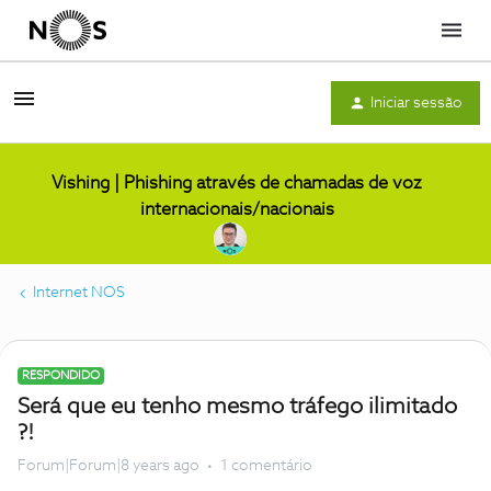
Menu
Iniciar sessão
Vishing | Phishing através de chamadas de voz
internacionais/nacionais
Internet NOS
RESPONDIDO
Será que eu tenho mesmo tráfego ilimitado
?!
Forum|Forum|8 years ago
1 comentário