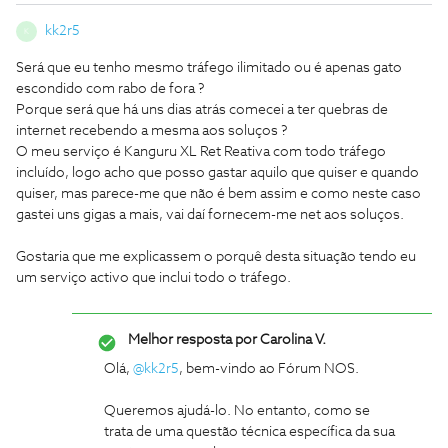
kk2r5
K
Será que eu tenho mesmo tráfego ilimitado ou é apenas gato
escondido com rabo de fora ?
Porque será que há uns dias atrás comecei a ter quebras de
internet recebendo a mesma aos soluços ?
O meu serviço é Kanguru XL Ret Reativa com todo tráfego
incluído, logo acho que posso gastar aquilo que quiser e quando
quiser, mas parece-me que não é bem assim e como neste caso
gastei uns gigas a mais, vai daí fornecem-me net aos soluços.
Gostaria que me explicassem o porquê desta situação tendo eu
um serviço activo que inclui todo o tráfego.
Melhor resposta por
Carolina V.
Olá,
@kk2r5
, bem-vindo ao Fórum NOS.
Queremos ajudá-lo. No entanto, como se
trata de uma questão técnica específica da sua